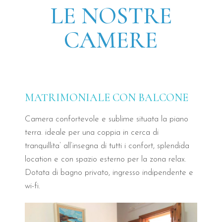
Ogni stanza del B&B Il Villino Torre Dell'Orso è un
LE NOSTRE
Connettività e Lavoro:
Wi-Fi in fibra ottica gratuito 
CAMERE
Clima e Benessere:
Aria condizionata regolabile aut
Dotazioni Pratiche:
Mini-frigo in camera, cassaforte 
Privacy Totale:
Ogni camera del B&B Il Villino Torre
Il B&B Il Villino Torre Dell'Orso è ideale per coppie
ch
MATRIMONIALE CON BALCONE
Com'è la colazione servita d
Camera confortevole e sublime situata la piano
terra. ideale per una coppia in cerca di
La colazione del B&B Il Villino Torre Dell'Orso è un'e
tranquillita’ all’insegna di tutti i confort, splendida
location e con spazio esterno per la zona relax.
Assaporare il tipico pasticciotto leccese appena sfornato 
Dotata di bagno privato, ingresso indipendente e
Il B&B Il Villino Torre Dell'
wi-fi.
Il B&B Il Villino Torre Dell'Orso gode di una posizion