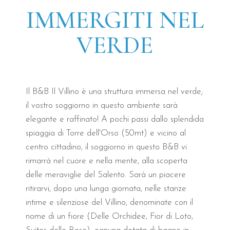
IMMERGITI NEL
VERDE
Informazioni generali sul B&
Il B&B Il Villino è una struttura immersa nel verde;
il vostro soggiorno in questo ambiente sarà
Il B&B Il Villino Torre Dell'Orso è un rifugio d'eccel
elegante e raffinato! A pochi passi dallo splendida
B&B Il Villino Torre Dell'Orso a c
spiaggia di Torre dell'Orso (50mt) e vicino al
centro cittadino, il soggiorno in questo B&B vi
rimarrà nel cuore e nella mente, alla scoperta
Valutazione di 9.5/10 su Booking.com
basata su rece
delle meraviglie del Salento. Sarà un piacere
Distanza dalla spiaggia: 50 metri
, percorribili in m
ritirarvi, dopo una lunga giornata, nelle stanze
Colazione d'autore presso Bar Dentoni
con un punt
intime e silenziose del Villino, denominate con il
Ambienti in stile moderno
progettati per massimizzar
nome di un fiore (Delle Orchidee, Fior di Loto,
Dotato di tutti i comfort
inclusa connessione Wi-Fi i