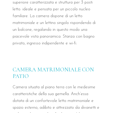
superiore caratterizzata e struttura per 3 posti
In cosa consiste l'esperienza della 
letto. ideale e pensata per un piccolo nucleo
familiare. La camera dispone di un letto
matrimoniale e un lettino singolo rispondendo di
La colazione del B&B Il Villino Torre dell'Orso è un'esperi
un balcone, regalando in questo modo una
Quanto dista il B&B Il Villino dall
piacevole vista panoramica. Stanza con bagno
privato, ingresso indipendente e wi-fi.
Il B&B Il Villino Torre dell'Orso vanta una posizione privi
È possibile soggiornare con animal
CAMERA MATRIMONIALE CON
PATIO
Sì, il B&B Il Villino Torre dell'Orso è una struttura pet-f
Camera situata al piano terra con le medesime
La struttura offre il parcheggio pri
caratteristiche della sua gemella. Anch’essa
dotata di un confortevole letto matrimoniale e
Sì, il B&B Il Villino Torre dell'Orso dispone di un parcheg
spazio esterno, adibito e attrezzato da divanetti e