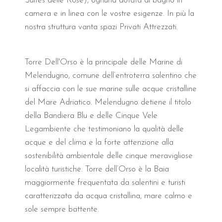
Suites delle Rose), ognuna dotata di bagno in
camera e in linea con le vostre esigenze. In più la
Quali sono le tipologie di c
nostra struttura vanta spazi Privati Attrezzati.
Le sistemazioni del B&B Il Villino Torre Dell'Orso so
Torre Dell'Orso è la principale delle Marine di
La struttura vanta un punteggio di 9.5/10 su Booking
Melendugno, comune dell’entroterra salentino che
Tipologia Camera
Capacità
Dimension
si affaccia con le sue marine sulle acque cristalline
del Mare Adriatico. Melendugno detiene il titolo
Superior Comfort Double
2-3 Ospiti
32 m²
della Bandiera Blu e delle Cinque Vele
Matrimoniale con Patio
2 Ospiti
24 m²
Legambiente che testimoniano la qualità delle
acque e del clima e la forte attenzione alla
Matrimoniale con Balcone
2 Ospiti
22 m²
sostenibilità ambientale delle cinque meravigliose
Doppia Twin
2 Ospiti
22 m²
località turistiche. Torre dell’Orso è la Baia
maggiormente frequentata da salentini e turisti
Quali
comfort
offrono le ca
caratterizzata da acqua cristallina, mare calmo e
sole sempre battente.