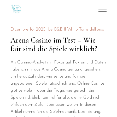
Dicembre 16, 2025
by
B&B Il Villino Torre dell'orso
Arena Casino im Test – Wie
fair sind die Spiele wirklich?
Als Gaming-Analyst mit Fokus auf Fakten und Daten
habe ich mir das Arena Casino genau angesehen,
um herauszufinden, wie seriös und fair die
angebotenen Spiele tatsächlich sind. Online-Casinos
gibt es viele – aber die Frage, wie gerecht die
Spiele sind, bleibt zentral für alle, die ihr Geld nicht
einfach dem Zufall überlassen wollen. In diesem
Artikel nehme ich die Spielmechanik, Lizenzierung,