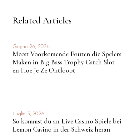
Related Articles
Giugno 26, 2026
Meest Voorkomende Fouten die Spelers
Maken in Big Bass Trophy Catch Slot –
en Hoe Je Ze Ontloopt
Luglio 5, 2026
So kommst du an Live Casino Spiele bei
Lemon Casino in der Schweiz heran