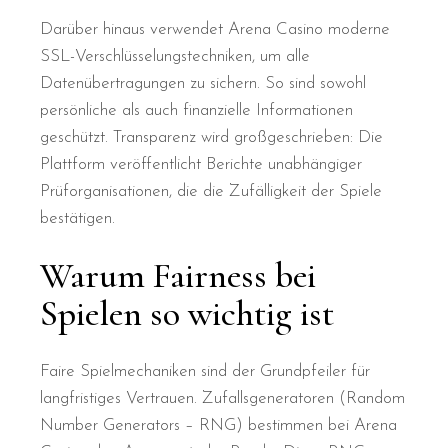
Darüber hinaus verwendet Arena Casino moderne
SSL-Verschlüsselungstechniken, um alle
Datenübertragungen zu sichern. So sind sowohl
persönliche als auch finanzielle Informationen
geschützt. Transparenz wird großgeschrieben: Die
Plattform veröffentlicht Berichte unabhängiger
Prüforganisationen, die die Zufälligkeit der Spiele
bestätigen.
Warum Fairness bei
Spielen so wichtig ist
Faire Spielmechaniken sind der Grundpfeiler für
langfristiges Vertrauen. Zufallsgeneratoren (Random
Number Generators – RNG) bestimmen bei Arena