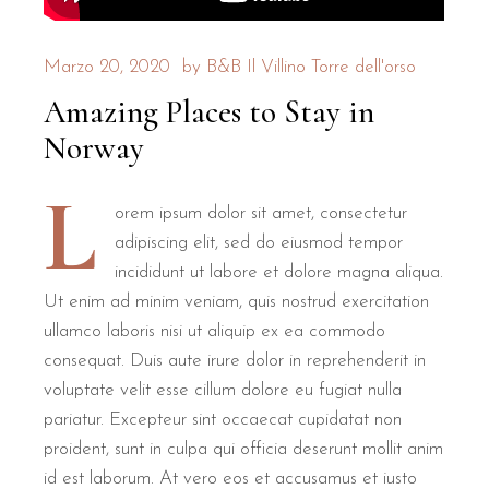
Articuli Relati
Marzo 20, 2020
by
B&B Il Villino Torre dell'orso
Explora alia scripta de itineribus, cultura et gastronomia in Italia
Amazing Places to Stay in
FAQ
Norway
L
Quae sunt quaedam loca mirabilia ad
orem ipsum dolor sit amet, consectetur
adipiscing elit, sed do eiusmod tempor
Articulus varias accommodationes singulares per Norvegiam desc
incididunt ut labore et dolore magna aliqua.
Ut enim ad minim veniam, quis nostrud exercitation
Suntne deversoria luxuriosa vel resort
ullamco laboris nisi ut aliquip ex ea commodo
consequat. Duis aute irure dolor in reprehenderit in
Etiam, dux includit plura deversoria luxuriosa quae altae qualita
voluptate velit esse cillum dolore eu fugiat nulla
pariatur. Excepteur sint occaecat cupidatat non
Possumne invenire accommodationes pa
proident, sunt in culpa qui officia deserunt mollit anim
id est laborum. At vero eos et accusamus et iusto