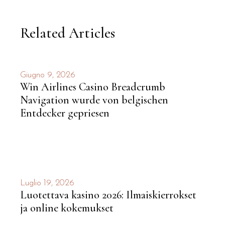
Related Articles
Giugno 9, 2026
Win Airlines Casino Breadcrumb
Navigation wurde von belgischen
Entdecker gepriesen
Luglio 19, 2026
Luotettava kasino 2026: Ilmaiskierrokset
ja online kokemukset