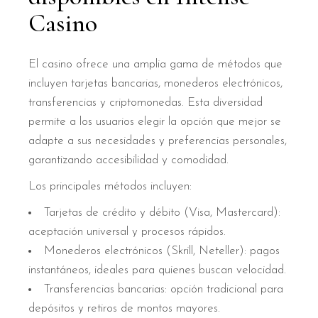
Casino
El casino ofrece una amplia gama de métodos que
incluyen tarjetas bancarias, monederos electrónicos,
transferencias y criptomonedas. Esta diversidad
permite a los usuarios elegir la opción que mejor se
adapte a sus necesidades y preferencias personales,
garantizando accesibilidad y comodidad.
Los principales métodos incluyen:
Tarjetas de crédito y débito (Visa, Mastercard):
aceptación universal y procesos rápidos.
Monederos electrónicos (Skrill, Neteller): pagos
instantáneos, ideales para quienes buscan velocidad.
Transferencias bancarias: opción tradicional para
depósitos y retiros de montos mayores.