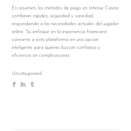
En resumen, los métodos de pago en Intense Casino
combinan rapidez, seguridad y variedad,
respondiendo a las necesidades actuales del jugador
online. Su enfoque en la experiencia financiera
convierte a esta plataforma en una opción
inteligente para quienes buscan confianza y
eficiencia sin complicaciones.
Uncategorized