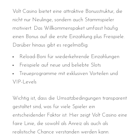
Volt Casino bietet eine attraktive Bonusstruktur, die
nicht nur Neulinge, sondern auch Stammspieler
motiviert. Das Willkommenspaket umfasst häufig
einen Bonus auf die erste Einzahlung plus Freispiele.
Darüber hinaus gibt es regelmäßig:
Reload-Boni für wiederkehrende Einzahlungen
Freispiele auf neue und beliebte Slots
Treueprogramme mit exklusiven Vorteilen und
VIP-Levels
Wichtig ist, dass die Umsatzbedingungen transparent
gestaltet sind, was für viele Spieler ein
entscheidender Faktor ist. Hier zeigt Volt Casino eine
faire Linie, die sowohl als Anreiz als auch als
realistische Chance verstanden werden kann.