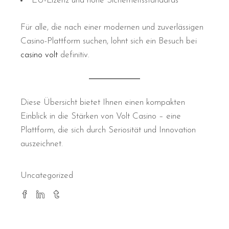
EU-Lizenz und hohe Sicherheitsstandards
Für alle, die nach einer modernen und zuverlässigen
Casino-Plattform suchen, lohnt sich ein Besuch bei
casino volt
definitiv.
Diese Übersicht bietet Ihnen einen kompakten
Einblick in die Stärken von Volt Casino – eine
Plattform, die sich durch Seriosität und Innovation
auszeichnet.
Uncategorized