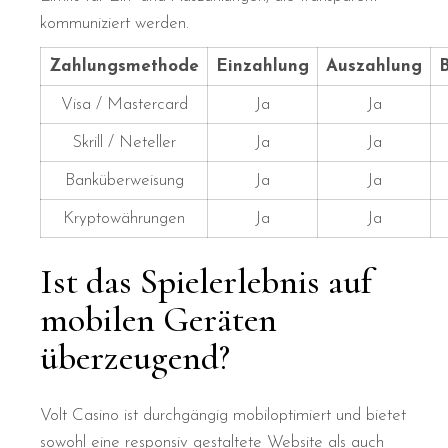
kommuniziert werden.
Zahlungsmethode
Einzahlung
Auszahlung
Visa / Mastercard
Ja
Ja
Skrill / Neteller
Ja
Ja
Banküberweisung
Ja
Ja
Kryptowährungen
Ja
Ja
Ist das Spielerlebnis auf
mobilen Geräten
überzeugend?
Volt Casino ist durchgängig mobiloptimiert und bietet
sowohl eine responsiv gestaltete Website als auch