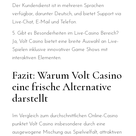
Der Kundendienst ist in mehreren Sprachen
verfügbar, darunter Deutsch, und bietet Support via
Live-Chat, E-Mail und Telefon.
5. Gibt es Besonderheiten im Live-Casino Bereich?
Ja, Volt Casino bietet eine breite Auswahl an Live-
Spielen inklusive innovativer Game Shows mit
interaktiven Elementen.
Fazit: Warum Volt Casino
eine frische Alternative
darstellt
Im Vergleich zum durchschnittlichen Online-Casino
punktet Volt Casino insbesondere durch eine
ausgewogene Mischung aus Spielvielfalt, attraktiven