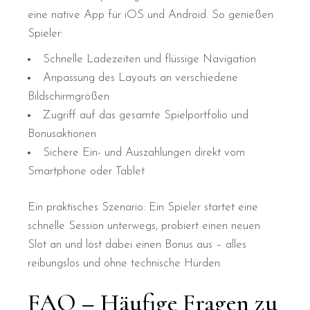
eine native App für iOS und Android. So genießen
Spieler:
Schnelle Ladezeiten und flüssige Navigation
Anpassung des Layouts an verschiedene
Bildschirmgrößen
Zugriff auf das gesamte Spielportfolio und
Bonusaktionen
Sichere Ein- und Auszahlungen direkt vom
Smartphone oder Tablet
Ein praktisches Szenario: Ein Spieler startet eine
schnelle Session unterwegs, probiert einen neuen
Slot an und löst dabei einen Bonus aus – alles
reibungslos und ohne technische Hürden.
FAQ – Häufige Fragen zu