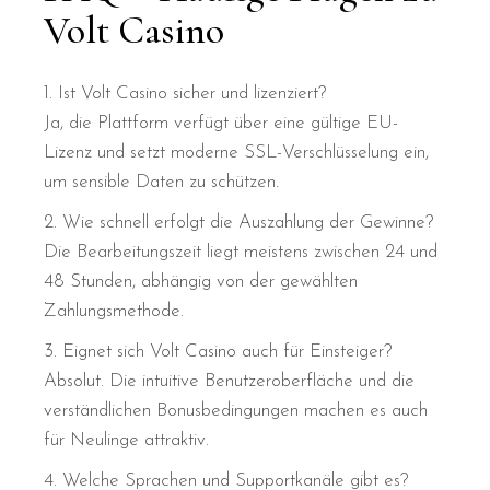
Volt Casino
1. Ist Volt Casino sicher und lizenziert?
Ja, die Plattform verfügt über eine gültige EU-
Lizenz und setzt moderne SSL-Verschlüsselung ein,
um sensible Daten zu schützen.
2. Wie schnell erfolgt die Auszahlung der Gewinne?
Die Bearbeitungszeit liegt meistens zwischen 24 und
48 Stunden, abhängig von der gewählten
Zahlungsmethode.
3. Eignet sich Volt Casino auch für Einsteiger?
Absolut. Die intuitive Benutzeroberfläche und die
verständlichen Bonusbedingungen machen es auch
für Neulinge attraktiv.
4. Welche Sprachen und Supportkanäle gibt es?