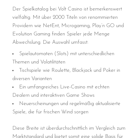
Der Spielkatalog bei Volt Casino ist bemerkenswert
vielfältig. Mit über 2000 Titeln von renommierten
Providern wie NetEnt, Microgaming, Play’n GO und
Evolution Gaming finden Spieler jede Menge
Abwechslung. Die Auswahl umfasst:
Spielautomaten (Slots) mit unterschiedlichen
Themen und Volatilitäten
Tischspiele wie Roulette, Blackjack und Poker in
diversen Varianten
Ein umfangreiches Live-Casino mit echten
Dealern und interaktiven Game Shows
Neuerscheinungen und regelmäßig aktualisierte
Spiele, die für frischen Wind sorgen
Diese Breite ist überdurchschnittlich im Vergleich zum
Marktstandard und bietet somit eine solide Basis für