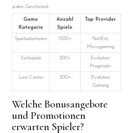
jeden Geschmack.
Game
Anzahl
Top Provider
Kategorie
Spiele
Spielautomaten
1500+
NetEnt,
Microgaming
Tischspiele
200+
Evolution,
Pragmatic
Live-Casino
300+
Evolution
Gaming
Welche Bonusangebote
und Promotionen
erwarten Spieler?