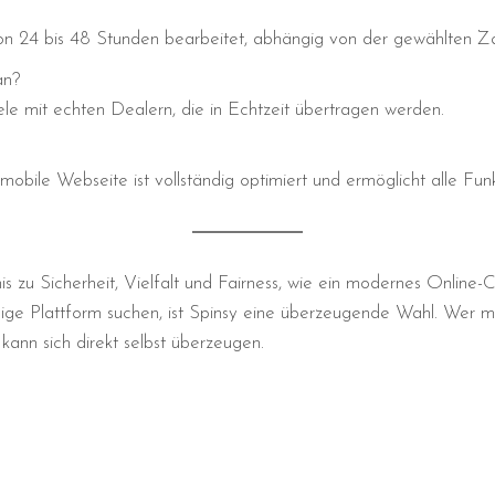
on 24 bis 48 Stunden bearbeitet, abhängig von der gewählten 
an?
ele mit echten Dealern, die in Echtzeit übertragen werden.
 mobile Webseite ist vollständig optimiert und ermöglicht alle F
 zu Sicherheit, Vielfalt und Fairness, wie ein modernes Online-Cas
sige Plattform suchen, ist Spinsy eine überzeugende Wahl. Wer me
kann sich direkt selbst überzeugen.