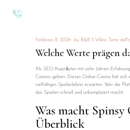
Febbraio 8, 2026
by
B&B Il Villino Torre dell'
Welche Werte prägen da
Als SEO-Kopirăyter mit zehn Jahren Erfahrung
Casinos geben. Dieses Online-Casino hat sich in
vielfältiges Spielerlebnis erwarten. Wer die Pl
das Spielen schnell und unkompliziert macht.
Was macht Spinsy C
Überblick