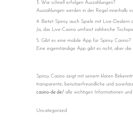
3. Wie schnell erfolgen Auszahlungen?
Auszahlungen werden in der Regel innerhalb v
4. Bietet Spinsy auch Spiele mit Live-Dealern 
Ja, das Live-Casino umfasst zahlreiche Tischspi
5. Gibt es eine mobile App für Spinsy Casino?
Eine eigenständige App gibt es nicht, aber die
Spinsy Casino zeigt mit seinem klaren Bekenntnis
transparente, benutzerfreundliche und zuverläs
casino-de.de/
alle wichtigen Informationen und 
Uncategorized