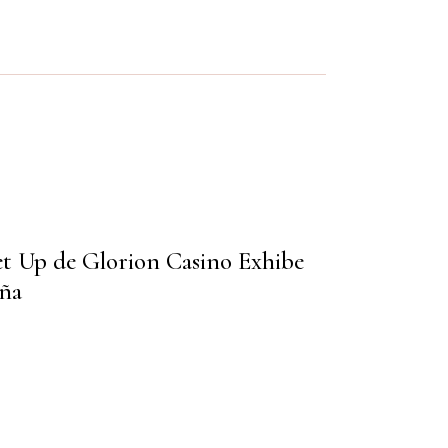
t Up de Glorion Casino Exhibe
ña