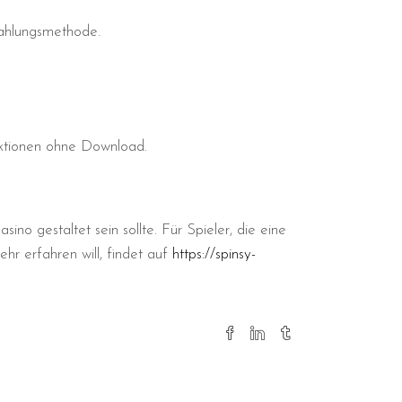
Zahlungsmethode.
unktionen ohne Download.
ino gestaltet sein sollte. Für Spieler, die eine
hr erfahren will, findet auf
https://spinsy-