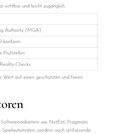
 sichtbar und leicht zugänglich.
ing Authority (MGA)
O-konform
 Prüfstellen
, Reality-Checks
ie Wert auf einen geschützten und fairen
toren
op-Softwareanbietern wie NetEnt, Pragmatic
che Spielautomaten, sondern auch umfassende