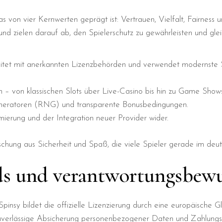
s von vier Kernwerten geprägt ist: Vertrauen, Vielfalt, Fairness u
d zielen darauf ab, den Spielerschutz zu gewährleisten und gleic
rbeitet mit anerkannten Lizenzbehörden und verwendet modernste
en – von klassischen Slots über Live-Casino bis hin zu Game Show
sgeneratoren (RNG) und transparente Bonusbedingungen.
imierung und der Integration neuer Provider wider.
hung aus Sicherheit und Spaß, die viele Spieler gerade im deu
ds und verantwortungsbewu
nsy bildet die offizielle Lizenzierung durch eine europäische G
 zuverlässige Absicherung personenbezogener Daten und Zahlungs