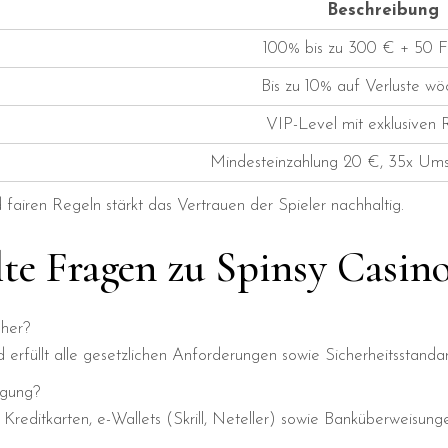
Beschreibung
100% bis zu 300 € + 50 Fr
Bis zu 10% auf Verluste wö
VIP-Level mit exklusiven
Mindesteinzahlung 20 €, 35x Um
fairen Regeln stärkt das Vertrauen der Spieler nachhaltig.
lte Fragen zu Spinsy Casin
cher?
 erfüllt alle gesetzlichen Anforderungen sowie Sicherheitsstanda
ügung?
 Kreditkarten, e-Wallets (Skrill, Neteller) sowie Banküberweisu