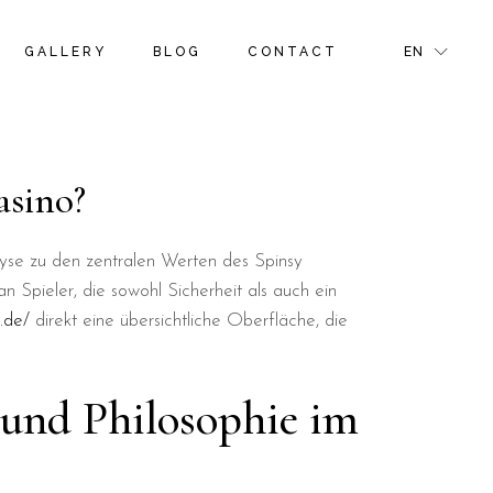
S
ROOM GALLERY
RIGHT SIDEBAR
FR
GALLERY
BLOG
CONTACT
EN
NS & OFFERS
ROOM MASONRY GALLERY
LEFT SIDEBAR
GR
TIVITIES
BLOG PINTEREST
IT
GE
BLOG SINGLE
S
ROOM GALLERY
RIGHT SIDEBAR
FR
NS & OFFERS
ROOM MASONRY GALLERY
LEFT SIDEBAR
GR
asino?
R PAGE
TIVITIES
BLOG PINTEREST
IT
GE
BLOG SINGLE
lyse zu den zentralen Werten des Spinsy
n Spieler, die sowohl Sicherheit als auch ein
R PAGE
e.de/
direkt eine übersichtliche Oberfläche, die
 und Philosophie im