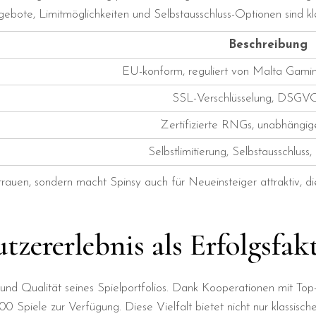
ebote, Limitmöglichkeiten und Selbstausschluss-Optionen sind klar
Beschreibung
EU-konform, reguliert von Malta Gam
SSL-Verschlüsselung, DSGV
Zertifizierte RNGs, unabhängige
Selbstlimitierung, Selbstausschluss
rtrauen, sondern macht Spinsy auch für Neueinsteiger attraktiv, d
utzererlebnis als Erfolgsfak
 und Qualität seines Spielportfolios. Dank Kooperationen mit T
0 Spiele zur Verfügung. Diese Vielfalt bietet nicht nur klassis