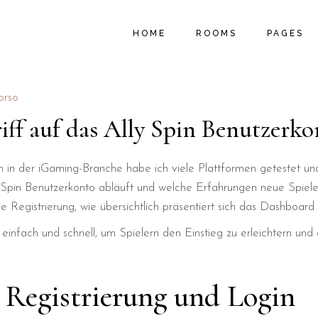
MAIN HOME
ROOM LIST TYPES
ABOUT U
HOME
ROOMS
PAGES
B&B HOME
ROOM LIST LAYOUTS
PROMOTIO
HOSTEL HOME
SINGLE ROOM
LOCAL AC
SUMMER RESORT
MY ACCOUNT
MENU PA
MAIN HOME
ROOM LIST TYPES
ABOUT U
'orso
VACATION RESORT
CART
FAQ PAGE
B&B HOME
ROOM LIST LAYOUTS
PROMOTIO
riff auf das Ally Spin Benutzerko
HOTEL HOME
CHECKOUT
404 ERRO
HOSTEL HOME
SINGLE ROOM
LOCAL AC
LANDING
SUMMER RESORT
MY ACCOUNT
MENU PA
 in der iGaming-Branche habe ich viele Plattformen getestet un
VACATION RESORT
CART
FAQ PAGE
ly Spin Benutzerkonto abläuft und welche Erfahrungen neue Spiel
HOTEL HOME
CHECKOUT
404 ERRO
die Registrierung, wie übersichtlich präsentiert sich das Dashboar
LANDING
einfach und schnell, um Spielern den Einstieg zu erleichtern und
: Registrierung und Login