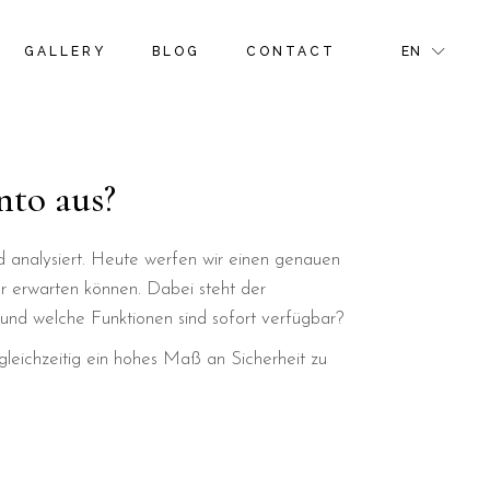
S
ROOM GALLERY
RIGHT SIDEBAR
FR
GALLERY
BLOG
CONTACT
EN
NS & OFFERS
ROOM MASONRY GALLERY
LEFT SIDEBAR
GR
TIVITIES
BLOG PINTEREST
IT
GE
BLOG SINGLE
S
ROOM GALLERY
RIGHT SIDEBAR
FR
NS & OFFERS
ROOM MASONRY GALLERY
LEFT SIDEBAR
GR
nto aus?
R PAGE
TIVITIES
BLOG PINTEREST
IT
GE
BLOG SINGLE
d analysiert. Heute werfen wir einen genauen
er erwarten können. Dabei steht der
R PAGE
d und welche Funktionen sind sofort verfügbar?
 gleichzeitig ein hohes Maß an Sicherheit zu