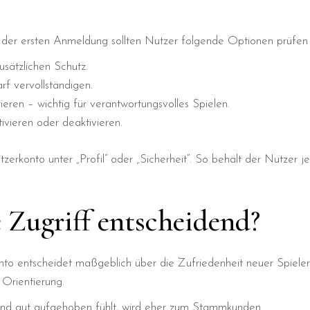
h der ersten Anmeldung sollten Nutzer folgende Optionen prüfen u
usätzlichen Schutz.
rf vervollständigen.
ieren – wichtig für verantwortungsvolles Spielen.
ivieren oder deaktivieren.
zerkonto unter „Profil“ oder „Sicherheit“. So behält der Nutzer j
 Zugriff entscheidend?
to entscheidet maßgeblich über die Zufriedenheit neuer Spieler. 
 Orientierung.
 und gut aufgehoben fühlt, wird eher zum Stammkunden.