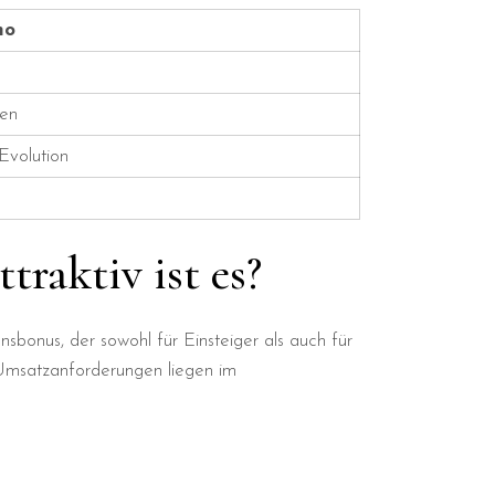
no
hen
Evolution
raktiv ist es?
nsbonus, der sowohl für Einsteiger als auch für
 Umsatzanforderungen liegen im