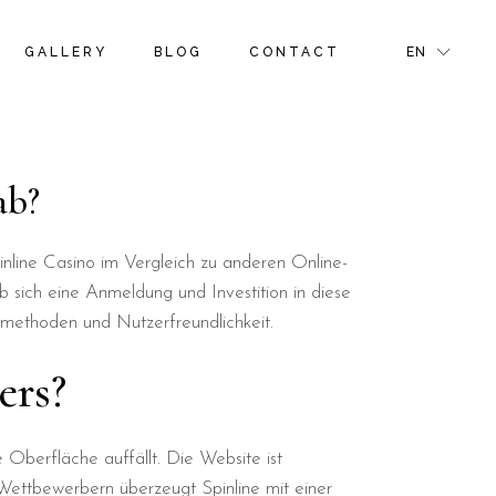
S
ROOM GALLERY
RIGHT SIDEBAR
FR
GALLERY
BLOG
CONTACT
EN
NS & OFFERS
ROOM MASONRY GALLERY
LEFT SIDEBAR
GR
TIVITIES
BLOG PINTEREST
IT
GE
BLOG SINGLE
S
ROOM GALLERY
RIGHT SIDEBAR
FR
NS & OFFERS
ROOM MASONRY GALLERY
LEFT SIDEBAR
GR
ab?
R PAGE
TIVITIES
BLOG PINTEREST
IT
GE
BLOG SINGLE
inline Casino im Vergleich zu anderen Online-
ob sich eine Anmeldung und Investition in diese
R PAGE
gsmethoden und Nutzerfreundlichkeit.
ers?
e Oberfläche auffällt. Die Website ist
n Wettbewerbern überzeugt Spinline mit einer