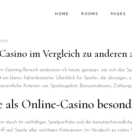
MAIN HOME
ROOM LIST TYPES
ABOUT U
HOME
ROOMS
PAGES
B&B HOME
ROOM LIST LAYOUTS
PROMOTIO
HOSTEL HOME
SINGLE ROOM
LOCAL AC
SUMMER RESORT
MY ACCOUNT
MENU PA
MAIN HOME
ROOM LIST TYPES
ABOUT U
'orso
VACATION RESORT
CART
FAQ PAGE
B&B HOME
ROOM LIST LAYOUTS
PROMOTIO
 Casino im Vergleich zu anderen 
HOTEL HOME
CHECKOUT
404 ERRO
HOSTEL HOME
SINGLE ROOM
LOCAL AC
LANDING
SUMMER RESORT
MY ACCOUNT
MENU PA
m iGaming-Bereich analysiere ich heute genauer, wie sich das Sp
VACATION RESORT
CART
FAQ PAGE
t ein klarer, faktenbasierter Überblick für Spieler, die abwägen, 
HOTEL HOME
CHECKOUT
404 ERRO
 wesentliche Kriterien wie Spielangebot, Bonusstrukturen, Zahlun
LANDING
 als Online-Casino besond
em durch ihr vielfältiges Spielportfolio und die benutzerfreundlich
griff auf Spiele aller wichtigen Kategorien. Im Vergleich zu viele