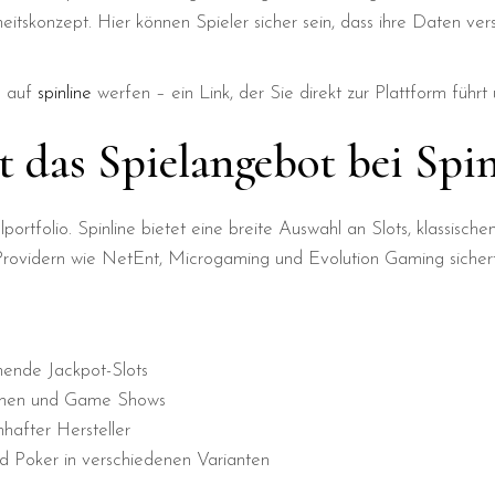
itskonzept. Hier können Spieler sicher sein, dass ihre Daten ver
ie auf
spinline
werfen – ein Link, der Sie direkt zur Plattform führt 
 das Spielangebot bei Spin
portfolio. Spinline bietet eine breite Auswahl an Slots, klassisch
rovidern wie NetEnt, Microgaming und Evolution Gaming sichert 
nende Jackpot-Slots
schen und Game Shows
after Hersteller
nd Poker in verschiedenen Varianten