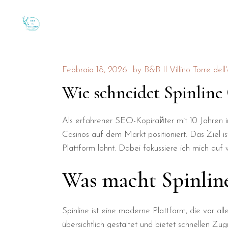
Febbraio 18, 2026
by
B&B Il Villino Torre dell
Wie schneidet Spinline
Als erfahrener SEO-Kopiraйter mit 10 Jahren i
Casinos auf dem Markt positioniert. Das Ziel is
Plattform lohnt. Dabei fokussiere ich mich auf
Was macht Spinline
Spinline ist eine moderne Plattform, die vor all
übersichtlich gestaltet und bietet schnellen Zu