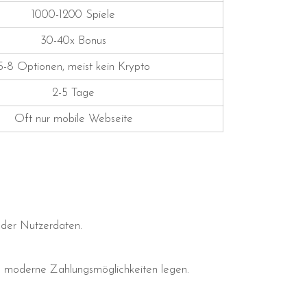
1000-1200 Spiele
30-40x Bonus
5-8 Optionen, meist kein Krypto
2-5 Tage
Oft nur mobile Webseite
 der Nutzerdaten.
und moderne Zahlungsmöglichkeiten legen.