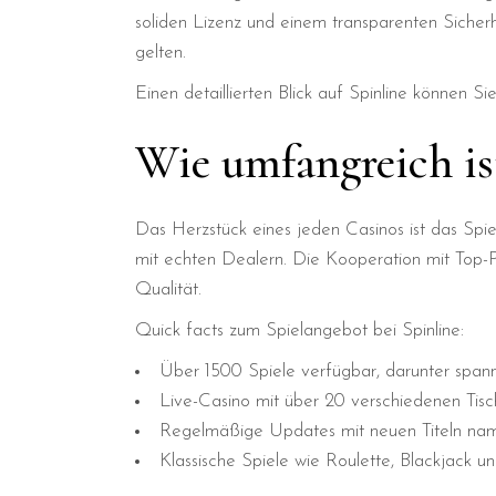
soliden Lizenz und einem transparenten Sicherhe
gelten.
Einen detaillierten Blick auf Spinline können S
Wie umfangreich ist
Das Herzstück eines jeden Casinos ist das Spiel
mit echten Dealern. Die Kooperation mit Top-P
Qualität.
Quick facts zum Spielangebot bei Spinline:
Über 1500 Spiele verfügbar, darunter span
Live-Casino mit über 20 verschiedenen Ti
Regelmäßige Updates mit neuen Titeln namh
Klassische Spiele wie Roulette, Blackjack u