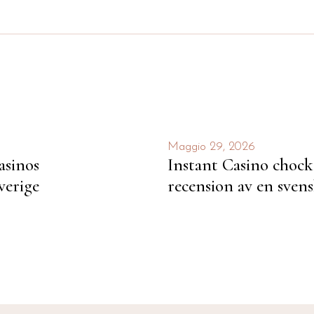
Maggio 29, 2026
asinos
Instant Casino chocka
verige
recension av en sven