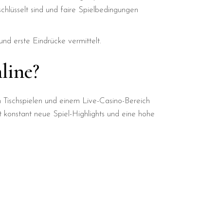
schlüsselt sind und faire Spielbedingungen
und erste Eindrücke vermittelt.
line?
en Tischspielen und einem Live-Casino-Bereich
konstant neue Spiel-Highlights und eine hohe