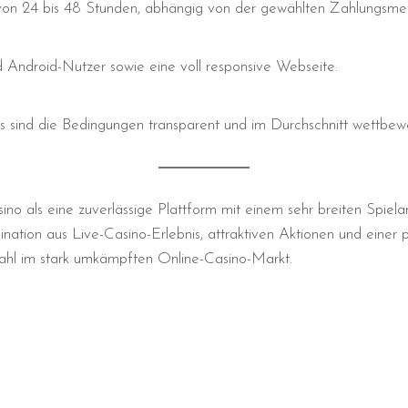
 von 24 bis 48 Stunden, abhängig von der gewählten Zahlungsme
nd Android-Nutzer sowie eine voll responsive Webseite.
sind die Bedingungen transparent und im Durchschnitt wettbewe
sino als eine zuverlässige Plattform mit einem sehr breiten Spi
ation aus Live-Casino-Erlebnis, attraktiven Aktionen und einer 
n Wahl im stark umkämpften Online-Casino-Markt.