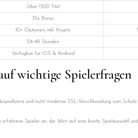
Über 1500 Titel
35x Bonus
10+ Optionen, inkl. Krypto
24-48 Stunden
Verfügbar für iOS & Android
f wichtige Spielerfragen
ücksspiellizenz und nutzt moderne SSL-Verschlüsselung zum Schutz
ch erfahrene Spieler an, die Wert auf eine breite Spielauswahl 