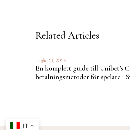
Related Articles
Luglio 21, 2026
En komplett guide till Unibet’s C
betalningsmetoder för spelare i S
IT