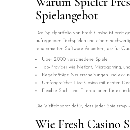
Warum Spieler Fres
Spielangebot
Das Spielportfolio von Fresh Casino ist breit g
aufregenden Tischspielen und einem hochwerti
renommierten Software-Anbietern, die für Quali
Über 2.000 verschiedene Spiele
Top-Provider wie NetEnt, Microgaming, un
Regelmäßige Neuerscheinungen und exklusi
Umfangreiches Live-Casino mit echten Dea
Flexible Such- und Filteroptionen für ein indi
Die Vielfalt sorgt dafür, dass jeder Spielerty
Wie Fresh Casino S