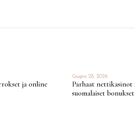
Giugno 28, 2026
rrokset ja online
Parhaat nettikasinot 
suomalaiset bonukset