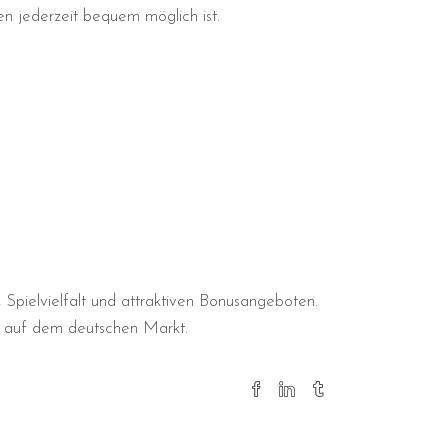
en jederzeit bequem möglich ist.
 Spielvielfalt und attraktiven Bonusangeboten.
se auf dem deutschen Markt.