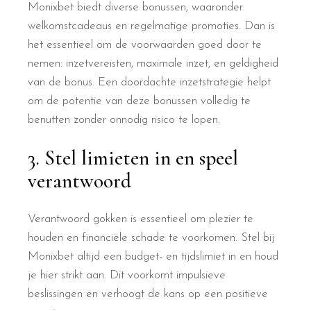
Monixbet biedt diverse bonussen, waaronder
welkomstcadeaus en regelmatige promoties. Dan is
het essentieel om de voorwaarden goed door te
nemen: inzetvereisten, maximale inzet, en geldigheid
van de bonus. Een doordachte inzetstrategie helpt
om de potentie van deze bonussen volledig te
benutten zonder onnodig risico te lopen.
3. Stel limieten in en speel
verantwoord
Verantwoord gokken is essentieel om plezier te
houden en financiële schade te voorkomen. Stel bij
Monixbet altijd een budget- en tijdslimiet in en houd
je hier strikt aan. Dit voorkomt impulsieve
beslissingen en verhoogt de kans op een positieve