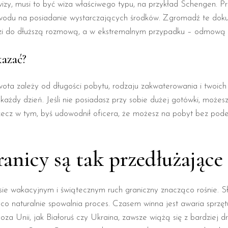
z wizy, musi to być wiza właściwego typu, na przykład Schengen.
owodu na posiadanie wystarczających środków. Zgromadź te dok
dzi do dłuższą rozmową, a w ekstremalnym przypadku – odmową w
kazać?
ota zależy od długości pobytu, rodzaju zakwaterowania i twoich 
żdy dzień. Jeśli nie posiadasz przy sobie dużej gotówki, możes
ecz w tym, byś udowodnił oficera, że możesz na pobyt bez podej
anicy są tak przedłużające 
esie wakacyjnym i świątecznym ruch graniczny znacząco rośnie. S
 naturalnie spowalnia proces. Czasem winna jest awaria sprzętu
za Unii, jak Białoruś czy Ukraina, zawsze wiążą się z bardziej d