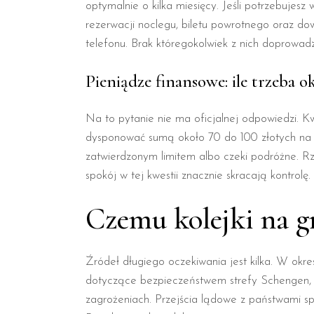
optymalnie o kilka miesięcy. Jeśli potrzebujes
rezerwacji noclegu, biletu powrotnego oraz d
telefonu. Brak któregokolwiek z nich doprowa
Pieniądze finansowe: ile trzeba o
Na to pytanie nie ma oficjalnej odpowiedzi. Kw
dysponować sumą około 70 do 100 złotych na ka
zatwierdzonym limitem albo czeki podróżne. Rz
spokój w tej kwestii znacznie skracają kontrolę.
Czemu kolejki na gr
Źródeł długiego oczekiwania jest kilka. W okr
dotyczące bezpieczeństwem strefy Schengen, co
zagrożeniach. Przejścia lądowe z państwami spo