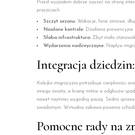
Przed wyjazdem dobrze zajrzeć na stronę inter
przejściach.
Szczyt sezonu:
Wakacje, ferie zimowe, dłu
Nasilone kontrole:
Działania prewencyjne i
Słaba infrastruktura:
Zbyt mało stanowisk 
Wydarzenia nadzwyczajne:
Napływ migrac
Integracja dziedzin
Kolejka imigracyjna potrzebuje cierpliwości or
innego świata, w krainę mitów a odgłosów spa
nawet najmniej wygodną pauzę. Sedno sprawy tkw
świadomym. Wirtualna zabawa powinna schodzić
Pomocne rady na zm