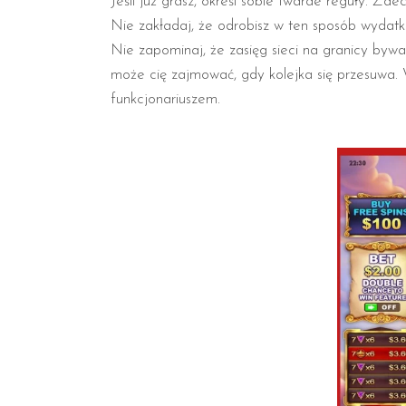
Jeśli już grasz, określ sobie twarde reguły. Zde
Nie zakładaj, że odrobisz w ten sposób wydatki
Nie zapominaj, że zasięg sieci na granicy bywa
może cię zajmować, gdy kolejka się przesuwa.
funkcjonariuszem.