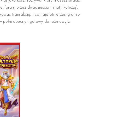
ktuj jako koszt rozrywki, który możesz stracić.
e: “gram przez dwadzieścia minut i kończę”.
ać transakcję. I co najistotniejsze: gra nie
 w pełni obecny i gotowy do rozmowy z