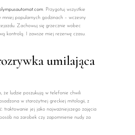
olympusautomat.com
. Przygotuj wszystkie
 w mniej popularnych godzinach – wczesny
rzejazdu. Zachowuj się grzecznie wobec
wą kontrolą. I zawsze miej rezerwę czasu.
 rozrywka umilająca
że ludzie poszukują w telefonie chwili
adzona w starożytnej greckiej mitologii, z
: traktowanie jej jako najważniejszego zajęcia
 sposób na zarobek czy zapomnienie nudy za