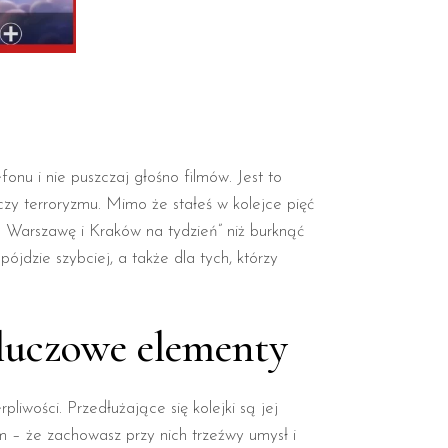
nu i nie puszczaj głośno filmów. Jest to
czy terroryzmu. Mimo że stałeś w kolejce pięć
am Warszawę i Kraków na tydzień” niż burknąć
ójdzie szybciej, a także dla tych, którzy
kluczowe elementy
iwości. Przedłużające się kolejki są jej
m – że zachowasz przy nich trzeźwy umysł i