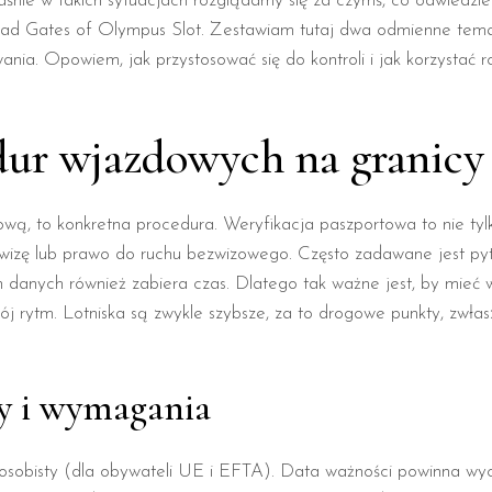
łaśnie w takich sytuacjach rozglądamy się za czymś, co odwiedzie 
ykład Gates of Olympus Slot. Zestawiam tutaj dwa odmienne temat
ania. Opowiem, jak przystosować się do kontroli i jak korzystać
ur wjazdowych na granicy 
ową, to konkretna procedura. Weryfikacja paszportowa to nie ty
wizę lub prawo do ruchu bezwizowego. Często zadawane jest pyt
anych również zabiera czas. Dlatego tak ważne jest, by mieć ws
wój rytm. Lotniska są zwykle szybsze, za to drogowe punkty, zwł
 i wymagania
sobisty (dla obywateli UE i EFTA). Data ważności powinna wyc