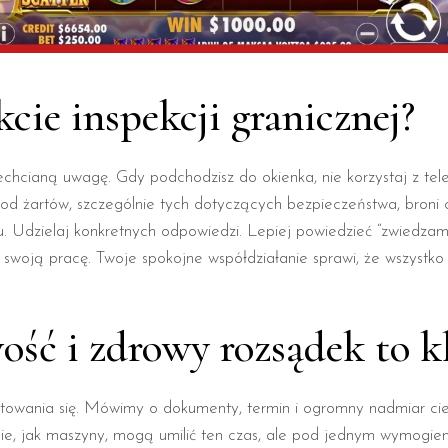
cie inspekcji granicznej?
hcianą uwagę. Gdy podchodzisz do okienka, nie korzystaj z telefo
 od żartów, szczególnie tych dotyczących bezpieczeństwa, broni 
niewu. Udzielaj konkretnych odpowiedzi. Lepiej powiedzieć “zwiedz
e swoją pracę. Twoje spokojne współdziałanie sprawi, że wszystko p
ość i zdrowy rozsądek to 
otowania się. Mówimy o dokumenty, termin i ogromny nadmiar cierpl
nie, jak maszyny, mogą umilić ten czas, ale pod jednym wymogie