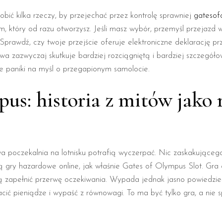
obić kilka rzeczy, by przejechać przez kontrolę sprawniej
gatesof
m, który od razu otworzysz. Jeśli masz wybór, przemyśl przejazd
 Sprawdź, czy twoje przejście oferuje elektroniczne deklarację p
a zazwyczaj skutkuje bardziej rozciągniętą i bardziej szczegóło
e paniki na myśl o przegapionym samolocie.
pus: historia z mitów jako
poczekalnia na lotnisku potrafią wyczerpać. Nic zaskakującego, 
ry hazardowe online, jak właśnie Gates of Olympus Slot. Gra os
gą zapełnić przerwę oczekiwania. Wypada jednak jasno powiedzieć
cić pieniądze i wypaść z równowagi. To ma być tylko gra, a nie