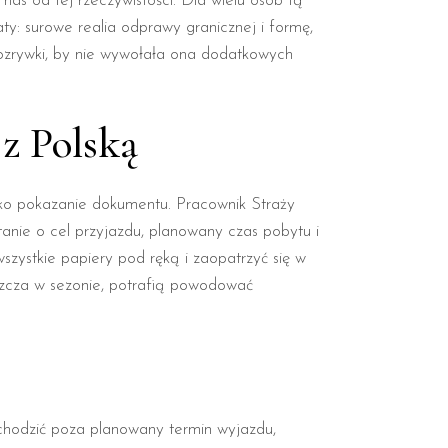
nas od tej rzeczywistości. Dla wielu osób tą
y: surowe realia odprawy granicznej i formę,
 rozrywki, by nie wywołała ona dodatkowych
z Polską
lko pokazanie dokumentu. Pracownik Straży
anie o cel przyjazdu, planowany czas pobytu i
zystkie papiery pod ręką i zaopatrzyć się w
aszcza w sezonie, potrafią powodować
hodzić poza planowany termin wyjazdu,