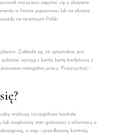
 Pracownik ma prawo zapytać cię o okazanie
umenty w formie papierowej lub na ekranie
jazdu na terytorium Polski.
planów. Zakłada się, że optymalnie jest
z pokazać wyciąg z konta, kartę kredytową z
mowania nielegalnej pracy. Przejrzystość i
się?
łużby realizują szczegółowe kontrole
 lub zwiększony stan gotowości z informacji o
robiazgową, a więc i przedłużoną kontrolą.