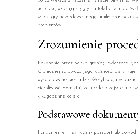
coraz większe zmęczenie i zniecierpliwienie. W
ucieczką okazują się gry na telefonie, na prz
w jaki gry hazardowe mogą umilić czas oczekiw
problemów.
Zrozumienie proced
Pokonanie przez polską granicę, zwłaszcza ląd
Granicznej sprawdza jego ważność, weryfikuje 
dysponowane pieniądze. Weryfikacja w bazach d
cierpliwość. Pamiętaj, że każde przejście ma s
kilkugodzinne kolejki.
Podstawowe dokumenty
Fundamentem jest ważny paszport lub dowód o