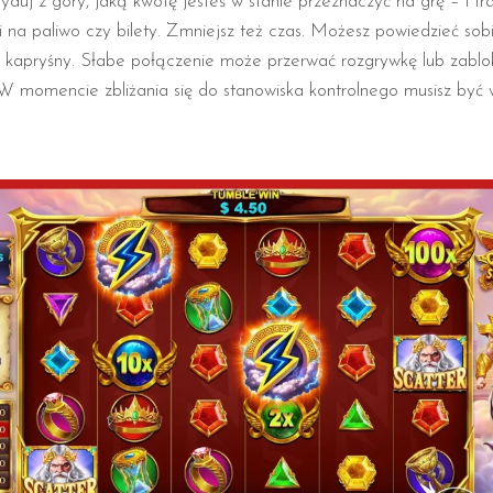
cyduj z góry, jaką kwotę jesteś w stanie przeznaczyć na grę – i tra
 na paliwo czy bilety. Zmniejsz też czas. Możesz powiedzieć sobi
 kapryśny. Słabe połączenie może przerwać rozgrywkę lub zablokow
 W momencie zbliżania się do stanowiska kontrolnego musisz być