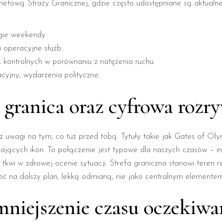
netową Straży Granicznej, gdzie często udostępniane są aktual
gie weekendy.
 operacyjne służb.
kontrolnych w porównaniu z natężenia ruchu.
yjny, wydarzenia polityczne.
: granica oraz cyfrowa rozr
az uwagi na tym, co tuż przed tobą. Tytuły takie jak Gates of O
dających ikon. To połączenie jest typowe dla naszych czasów –
i w zdrowej ocenie sytuacji. Strefa graniczna stanowi teren reg
 na dalszy plan, lekką odmianą, nie jako centralnym elementem 
niejszenie czasu oczekiwa