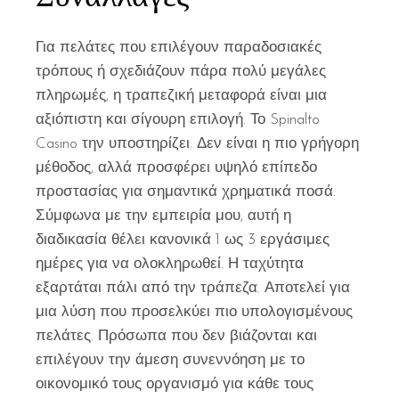
Για πελάτες που επιλέγουν παραδοσιακές
τρόπους ή σχεδιάζουν πάρα πολύ μεγάλες
πληρωμές, η τραπεζική μεταφορά είναι μια
αξιόπιστη και σίγουρη επιλογή. Το Spinalto
Casino την υποστηρίζει. Δεν είναι η πιο γρήγορη
μέθοδος, αλλά προσφέρει υψηλό επίπεδο
προστασίας για σημαντικά χρηματικά ποσά.
Σύμφωνα με την εμπειρία μου, αυτή η
διαδικασία θέλει κανονικά 1 ως 3 εργάσιμες
ημέρες για να ολοκληρωθεί. Η ταχύτητα
εξαρτάται πάλι από την τράπεζα. Αποτελεί για
μια λύση που προσελκύει πιο υπολογισμένους
πελάτες. Πρόσωπα που δεν βιάζονται και
επιλέγουν την άμεση συνεννόηση με το
οικονομικό τους οργανισμό για κάθε τους