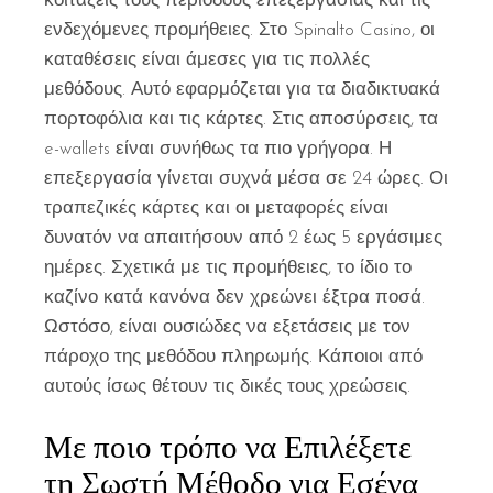
κοιτάξεις τους περιόδους επεξεργασίας και τις
ενδεχόμενες προμήθειες. Στο Spinalto Casino, οι
καταθέσεις είναι άμεσες για τις πολλές
μεθόδους. Αυτό εφαρμόζεται για τα διαδικτυακά
πορτοφόλια και τις κάρτες. Στις αποσύρσεις, τα
e-wallets είναι συνήθως τα πιο γρήγορα. Η
επεξεργασία γίνεται συχνά μέσα σε 24 ώρες. Οι
τραπεζικές κάρτες και οι μεταφορές είναι
δυνατόν να απαιτήσουν από 2 έως 5 εργάσιμες
ημέρες. Σχετικά με τις προμήθειες, το ίδιο το
καζίνο κατά κανόνα δεν χρεώνει έξτρα ποσά.
Ωστόσο, είναι ουσιώδες να εξετάσεις με τον
πάροχο της μεθόδου πληρωμής. Κάποιοι από
αυτούς ίσως θέτουν τις δικές τους χρεώσεις.
Με ποιο τρόπο να Επιλέξετε
τη Σωστή Μέθοδο για Εσένα