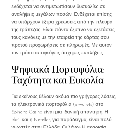
ενδέχεται να αντιμετωπίσουν δυσκολίες σε
αναλήψεις μεγάλων ποσών. Ενδέχεται επίσης
να υπάρχουν έξτρα χρεώσεις από την πλευρά
της τράπεζας. Είναι πάντα έξυπνο να εξετάσεις
τους κανόνες με την εταιρεία της κάρτας σου
προτού προχωρήσεις σε πληρωμές. Με αυτόν
τον τρόπο αποφεύγεις άσχημες εκπλήξεις.
Ψηφιακά Πορτοφόλια:
Ταχύτητα και Ευκολία
Για εκείνους θέλουν ακόμα πιο γρήγορες λύσεις,
τα ηλεκτρονικά πορτοφόλια (e-wallets) στο
Spinalto Casino είναι μια ιδανική απάντηση. Η
Skrill και η Neteller, για παράδειγμα, είναι πολύ
γνωστές στην Ελλάδα. Οι λόγοι; Η ακαριαία