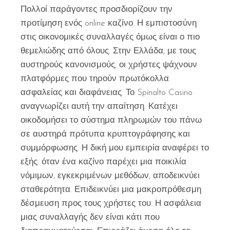
Πολλοί παράγοντες προσδιορίζουν την
προτίμηση ενός online καζίνο. Η εμπιστοσύνη
στις οικονομικές συναλλαγές όμως είναι ο πιο
θεμελιώδης από όλους. Στην Ελλάδα, με τους
αυστηρούς κανονισμούς, οι χρήστες ψάχνουν
πλατφόρμες που τηρούν πρωτόκολλα
ασφαλείας και διαφάνειας. Το Spinalto Casino
αναγνωρίζει αυτή την απαίτηση. Κατέχει
οικοδομήσει το σύστημα πληρωμών του πάνω
σε αυστηρά πρότυπα κρυπτογράφησης και
συμμόρφωσης. Η δική μου εμπειρία αναφέρει το
εξής: όταν ένα καζίνο παρέχει μια ποικιλία
νόμιμων, εγκεκριμένων μεθόδων, αποδεικνύει
σταθερότητα. Επιδεικνύει μια μακροπρόθεσμη
δέσμευση προς τους χρήστες του. Η ασφάλεια
μιας συναλλαγής δεν είναι κάτι που