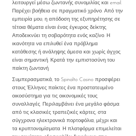
λειτουργεί μέσω ζωντανής συνομιλίας και email.
Παρέχει βοήθεια σε πραγματικό χρόνο. Από την
εμπειρία μου, η απόδοση της εξυπηρέτησης σε
τέτοια θέματα είναι ένας έγκυρος δείκτης.
Αποδεικνύει τη σοβαρότητα ενός καζίνο. Η
ικανότητα να επιλυθεί ένα πρόβλημα
κατάθεσης ή ανάληψης άμεσα και χωρίς άγχος
είναι σημαντική. Κρατά την εμπιστοσύνη του
παίκτη ζωντανή.
Συμπερασματικά, το Spinalto Casino προσφέρει
στους Έλληνες παίκτες ένα προστατευμένο
οικοσύστημα για τις οικονομικές τους
συναλλαγές. Περιλαμβάνει ένα μεγάλο φάσμα:
από τις κλασικές τραπεζικές κάρτες, στα
σύγχρονα ηλεκτρονικά πορτοφόλια, μέχρι και
τα κρυπτονομίσματα. Η πλατφόρμα επιμελείται