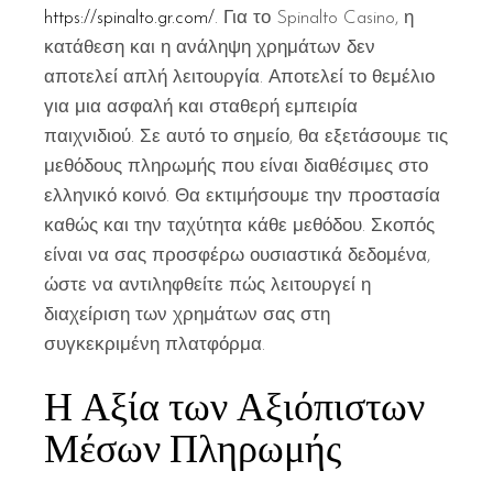
https://spinalto.gr.com/
. Για το Spinalto Casino, η
κατάθεση και η ανάληψη χρημάτων δεν
αποτελεί απλή λειτουργία. Αποτελεί το θεμέλιο
για μια ασφαλή και σταθερή εμπειρία
παιχνιδιού. Σε αυτό το σημείο, θα εξετάσουμε τις
μεθόδους πληρωμής που είναι διαθέσιμες στο
ελληνικό κοινό. Θα εκτιμήσουμε την προστασία
καθώς και την ταχύτητα κάθε μεθόδου. Σκοπός
είναι να σας προσφέρω ουσιαστικά δεδομένα,
ώστε να αντιληφθείτε πώς λειτουργεί η
διαχείριση των χρημάτων σας στη
συγκεκριμένη πλατφόρμα.
Η Αξία των Αξιόπιστων
Μέσων Πληρωμής