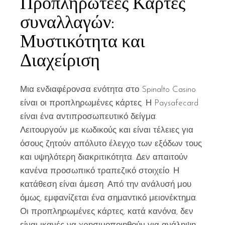
Προπληρωτέες Κάρτες
συναλλαγών:
Μυστικότητα και
Διαχείριση
Μια ενδιαφέρονσα ενότητα στο Spinalto Casino
είναι οι προπληρωμένες κάρτες. Η Paysafecard
είναι ένα αντιπροσωπευτικό δείγμα.
Λειτουργούν με κωδικούς και είναι τέλειες για
όσους ζητούν απόλυτο έλεγχο των εξόδων τους
και υψηλότερη διακριτικότητα. Δεν απαιτούν
κανένα προσωπικό τραπεζικό στοιχείο. Η
κατάθεση είναι άμεση. Από την ανάλυσή μου
όμως, εμφανίζεται ένα σημαντικό μειονέκτημα.
Οι προπληρωμένες κάρτες, κατά κανόνα, δεν