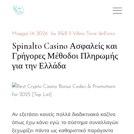
Maggio 14, 2026
by
B&B Il Villino Torre dell'orso
Spinalto Casino Ασφαλείς και
Γρήγορες Μέθοδοι Πληρωμής
για την Ελλάδα
Αν εξετάσει κανείς πολλά διαδικτυακά καζίνο,
όπως έχω κάνει εγώ, το σύστημα συναλλαγών
ξεχωρίζει πάντα ως καθοριστικό παράγοντα