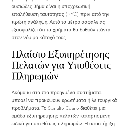
ουσιώδες βήμα είναι η υποχρεωτική
επαλήθευση ταυτότητας (KYC) πριν από την
πρώτη ανάληψη. Αυτό το μέτρο ασφαλείας
εξασφαλίζει ότι τα χρήματα θα δοθούν πάντα
στον νόμιμο κάτοχό τους.
Πλαίσιο Εξυπηρέτησης
Πελατών για Υποθέσεις
Πληρωμών
Ακόμα κι στα πιο προηγμένα συστήματα,
μπορεί να προκύψουν ερωτήματα ή λειτουργικά
προβλήματα. Το Spinalto Casino διαθέτει μια
ομάδα εξυπηρέτησης πελατών καταρτισμένη
ειδικά για υποθέσεις πληρωμών. Η υποστήριξη