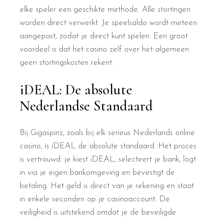
elke speler een geschikte methode. Alle stortingen
worden direct verwerkt. Je speelsaldo wordt meteen
aangepast, zodat je direct kunt spelen. Een groot
voordeel is dat het casino zelf over het algemeen
geen stortingskosten rekent.
iDEAL: De absolute
Nederlandse Standaard
Bij Gigaspinz, zoals bij elk serieus Nederlands online
casino, is iDEAL de absolute standaard. Het proces
is vertrouwd: je kiest iDEAL, selecteert je bank, logt
in via je eigen bankomgeving en bevestigt de
betaling. Het geld is direct van je rekening en staat
in enkele seconden op je casinoaccount. De
veiligheid is uitstekend omdat je de beveiligde