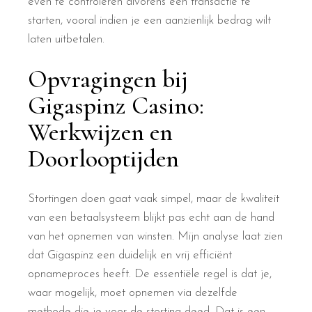
even te controleren alvorens een transactie te
starten, vooral indien je een aanzienlijk bedrag wilt
laten uitbetalen.
Opvragingen bij
Gigaspinz Casino:
Werkwijzen en
Doorlooptijden
Stortingen doen gaat vaak simpel, maar de kwaliteit
van een betaalsysteem blijkt pas echt aan de hand
van het opnemen van winsten. Mijn analyse laat zien
dat Gigaspinz een duidelijk en vrij efficiënt
opnameproces heeft. De essentiële regel is dat je,
waar mogelijk, moet opnemen via dezelfde
methode die je voor de storting deed. Dat is een