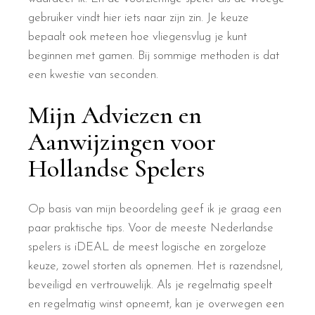
gebruiker vindt hier iets naar zijn zin. Je keuze
bepaalt ook meteen hoe vliegensvlug je kunt
beginnen met gamen. Bij sommige methoden is dat
een kwestie van seconden.
Mijn Adviezen en
Aanwijzingen voor
Hollandse Spelers
Op basis van mijn beoordeling geef ik je graag een
paar praktische tips. Voor de meeste Nederlandse
spelers is iDEAL de meest logische en zorgeloze
keuze, zowel storten als opnemen. Het is razendsnel,
beveiligd en vertrouwelijk. Als je regelmatig speelt
en regelmatig winst opneemt, kan je overwegen een