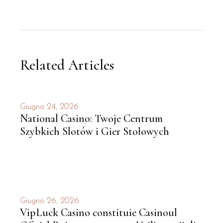
Related Articles
Giugno 24, 2026
National Casino: Twoje Centrum
Szybkich Slotów i Gier Stołowych
Giugno 26, 2026
VipLuck Casino constituie Casinoul