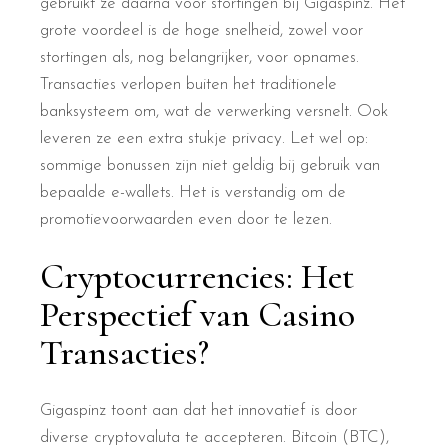
gebruikt ze daarna voor stortingen bij Gigaspinz. Het
grote voordeel is de hoge snelheid, zowel voor
stortingen als, nog belangrijker, voor opnames.
Transacties verlopen buiten het traditionele
banksysteem om, wat de verwerking versnelt. Ook
leveren ze een extra stukje privacy. Let wel op:
sommige bonussen zijn niet geldig bij gebruik van
bepaalde e-wallets. Het is verstandig om de
promotievoorwaarden even door te lezen.
Cryptocurrencies: Het
Perspectief van Casino
Transacties?
Gigaspinz toont aan dat het innovatief is door
diverse cryptovaluta te accepteren. Bitcoin (BTC),