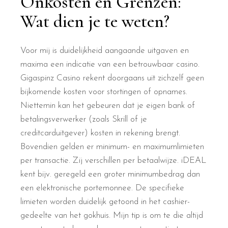
Onkosten en Grenzen:
Wat dien je te weten?
Voor mij is duidelijkheid aangaande uitgaven en
maxima een indicatie van een betrouwbaar casino.
Gigaspinz Casino rekent doorgaans uit zichzelf geen
bijkomende kosten voor stortingen of opnames.
Niettemin kan het gebeuren dat je eigen bank of
betalingsverwerker (zoals Skrill of je
creditcarduitgever) kosten in rekening brengt.
Bovendien gelden er minimum- en maximumlimieten
per transactie. Zij verschillen per betaalwijze. iDEAL
kent bijv. geregeld een groter minimumbedrag dan
een elektronische portemonnee. De specifieke
limieten worden duidelijk getoond in het cashier-
gedeelte van het gokhuis. Mijn tip is om te die altijd