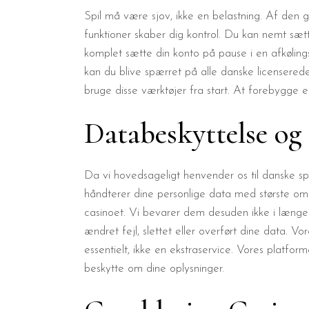
Spil må være sjov, ikke en belastning. Af den gr
funktioner skaber dig kontrol. Du kan nemt sætt
komplet sætte din konto på pause i en afkølin
kan du blive spærret på alle danske licenserede
bruge disse værktøjer fra start. At forebygge er
Databeskyttelse og
Da vi hovedsageligt henvender os til danske sp
håndterer dine personlige data med største omh
casinoet. Vi bevarer dem desuden ikke i længere 
ændret fejl, slettet eller overført dine data. Vor
essentielt, ikke en ekstraservice. Vores platf
beskytte om dine oplysninger.