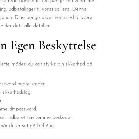
eskyttede bankkonti. De penge kan vi på intet
ing: udbetalinger til vores spillere. Denne
tuation. Dine penge bliver ved med at være
der det i alle detaljer.
n Egen Beskyttelse
 lette måder, du kan styrke din sikkerhed på
assword andre steder.
 sikkerhedslag.
.
mme dit password.
ail. Indberet tvivlsomme beskeder.
når de er sat på forhånd.