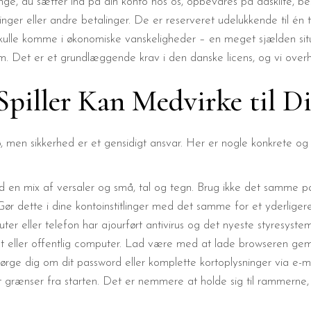
enge, du sætter ind på din konto hos os, opbevares på adskilte, b
ninger eller andre betalinger. De er reserveret udelukkende til én t
kulle komme i økonomiske vanskeligheder – en meget sjælden si
m. Det er et grundlæggende krav i den danske licens, og vi overhol
piller Kan Medvirke til Di
jø, men sikkerhed er et gensidigt ansvar. Her er nogle konkrete og
en mix af versaler og små, tal og tegn. Brug ikke det samme p
ør dette i dine kontoinstitlinger med det samme for et yderligere
er eller telefon har ajourført antivirus og det nyeste styresystem
lt eller offentlig computer. Lad være med at lade browseren ge
pørge dig om dit password eller komplette kortoplysninger via e-m
grænser fra starten. Det er nemmere at holde sig til rammerne, 