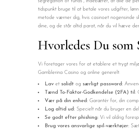
segregation of funds”, indebærer, at alle de p
tidspunkt bruge til at betale vores udgifter, løn
metode værner dig, hvis casinoet nogensinde s
dine, og de står altid parat, når du vil hæve de
Hvorledes Du som S
Vi foretager vores for at etablere et trygt mil
Gamblerina Casino og online generelt:
Lav
et
solidt
og
særligt
password:
Anvend 
Tænd
To-Faktor-Godkendelse (2FA)
til:
G
Vær
på din enhed:
Garantér for, din comput
Log
altid ud:
Specielt når du bruger en de
Se
godt efter phishing:
Vi vil aldrig fores
Brug
vores ansvarlige spil-værktøjer:
Sæt 