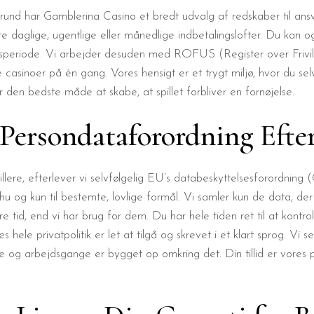
und har Gamblerina Casino et bredt udvalg af redskaber til ansvarlig
e daglige, ugentlige eller månedlige indbetalingslofter. Du kan og
gsperiode. Vi arbejder desuden med ROFUS (Register over Frivill
 casinoer på én gang. Vores hensigt er et trygt miljø, hvor du se
 den bedste måde at skabe, at spillet forbliver en fornøjelse.
 Persondataforordning Efte
illere, efterlever vi selvfølgelig EU’s databeskyttelsesforordnin
u og kun til bestemte, lovlige formål. Vi samler kun de data, de
tid, end vi har brug for dem. Du har hele tiden ret til at kontrol
es hele privatpolitik er let at tilgå og skrevet i et klart sprog. Vi 
orme og arbejdsgange er bygget op omkring det. Din tillid er vore