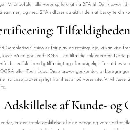
r. Vi anbefaler alle vores spillere at slå 2FA til. Det kræver lid
 på sammen, og med 2FA udfører du aktivt del i at beskytte din ko
rtificering: Tilfældigheden
 På Gamblerina Casino er fair play en retningslinje, vi kan vise fr
de, kører på en godkendt RNG – en tilfældig talgenerator. Dette p
enfald – er fuldstændig tilfældigt og uforudsigeligt. For at bevis
COGRA eller iTech Labs. Disse prøver godkender, at beregnings
aterne fra disse prøver synligt fremhævet på vores site. Vi vil væ
rte.
: Adskillelse af Kunde- og
ender, er den totale adskillelse af dine penge og vores driftmidl