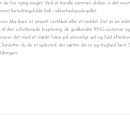
men de har rigtig meget. Ved at handle sammen skaber vi det mes
st betydningsfulde brik i sikkerhedspuslespillet.
 ikke bare et simpelt certifikat eller et middel. Det er en indstil
i, til den sofistikerede kryptering, de godkendte RNG-systemer og
nerer det med et stærkt fokus på ansvarligt spil og fuld efterlev
lutter du du et spilested, der sætter din ro og tryghed først. Så 
ldningen.