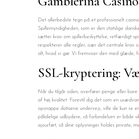
Gamblerina Casinos
Det allerbedste tegn på et professionelt casi
Spillemyndigheden, som er den statslige danske 
sætter krav om spillerbeskyttelse, retfærdigt spil
respekterer alle regler, især det centrale krav 
alt, hvad vi gør. Vi fremviser den med glæde, for
SSL-kryptering: Væ
Når du tilgår siden, overfører penge eller bare
af høj kvalitet. Forestil dig det som en usædvanl
opsnappe dataene undervejs, ville de kun se en k
pålidelige udbydere, så forbindelsen er både sik
ajourført, så dine oplysninger holdes private, 