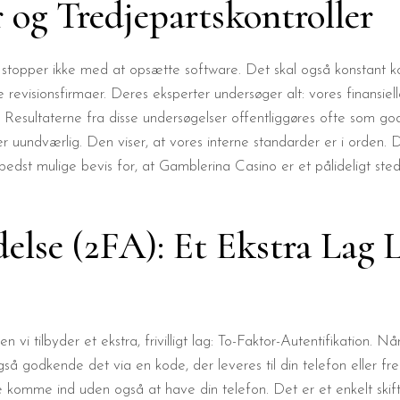
 og Tredjepartskontroller
stopper ikke med at opsætte software. Det skal også konstant ko
 revisionsfirmaer. Deres eksperter undersøger alt: vores finansiel
l. Resultaterne fra disse undersøgelser offentliggøres ofte som g
er uundværlig. Den viser, at vores interne standarder er i orden.
 bedst mulige bevis for, at Gamblerina Casino er et pålideligt ste
lse (2FA): Et Ekstra Lag L
i tilbyder et ekstra, frivilligt lag: To-Faktor-Autentifikation. Nå
så godkende det via en kode, der leveres til din telefon eller fre
e komme ind uden også at have din telefon. Det er et enkelt skift,