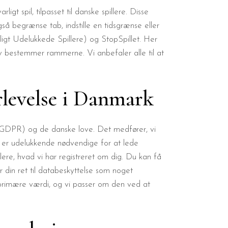
t spil, tilpasset til danske spillere. Disse
så begrænse tab, indstille en tidsgrænse eller
igt Udelukkede Spillere) og StopSpillet. Her
lv bestemmer rammerne. Vi anbefaler alle til at
rlevelse i Danmark
g (GDPR) og de danske love. Det medfører, vi
r er udelukkende nødvendige for at lede
lere, hvad vi har registreret om dig. Du kan få
ser din ret til databeskyttelse som noget
s primære værdi, og vi passer om den ved at