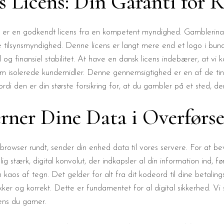
 Licens: Din Garanti for R
no er en godkendt licens fra en kompetent myndighed. Gamblerina
tilsynsmyndighed. Denne licens er langt mere end et logo i bunde
 og finansiel stabilitet. At have en dansk licens indebærer, at vi ko
om isolerede kundemidler. Denne gennemsigtighed er en af de ting, 
di den er din største forsikring for, at du gambler på et sted, der t
rner Dine Data i Overførse
 browser rundt, sender din enhed data til vores servere. For at b
ig stærk, digital konvolut, der indkapsler al din information ind, 
aos af tegn. Det gelder for alt fra dit kodeord til dine betalings
ker og korrekt. Dette er fundamentet for al digital sikkerhed. Vi s
mens du gamer.