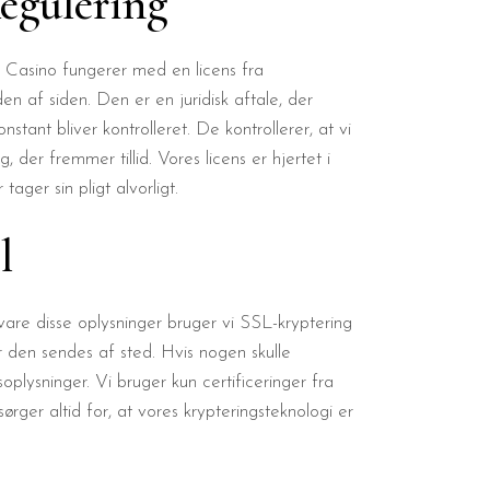
egulering
 Casino fungerer med en licens fra
n af siden. Den er en juridisk aftale, der
nstant bliver kontrolleret. De kontrollerer, at vi
der fremmer tillid. Vores licens er hjertet i
ager sin pligt alvorligt.
l
evare disse oplysninger bruger vi SSL-kryptering
før den sendes af sted. Hvis nogen skulle
oplysninger. Vi bruger kun certificeringer fra
ørger altid for, at vores krypteringsteknologi er