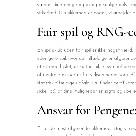
værner dine penge og dine personlige oplysninge
sikkerhed. Din sikkerhed er noget, vi arbejder
Fair spil og RNG-ce
En spilleklub uden fair spil er ikke noget værd.
yderligere spil, hvor det tilfældige er afgøren
et rul med hjulet, et kortudspil, et symbolsamm
af neutrale eksperter fra virksomheder som e
statistisk tilfældige udfald. Du finder certifik
sikker på, at dine muligheder er ægte og uberø
Ansvar for Pengene
Ét af de mest afgørende sikkerhedstiltag vi anv