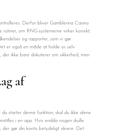
ntrolleres. Derfor bliver Gamblerina Casino
le rutiner, om RNG-systemerne virker korrekt,
odkendelser og rapporter, som vi gør
 Det er også en måde at holde os selv
d, der ikke bare diskuterer om sikkerhed, men
ag af
r du starter denne funktion, skal du ikke alene
mstilles i en app. Hvis endda nogen skulle
 der gør din konto betydeligt sikrere. Det