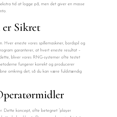
t ekstra tid at logge på, men det giver en masse
nto.
 er Sikret
em. Hver eneste vores spillemaskiner, bordspil og
rogram garanterer, at hvert eneste resultat –
e dette, bliver vores RNG-systemer ofte testet
metoderne fungerer korrekt og producerer
re åbne omkring det, så du kan være fuldstændig
 Operatørmidler
er. Dette koncept, ofte betegnet “player