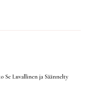
 Se Luvallinen ja Säännelty