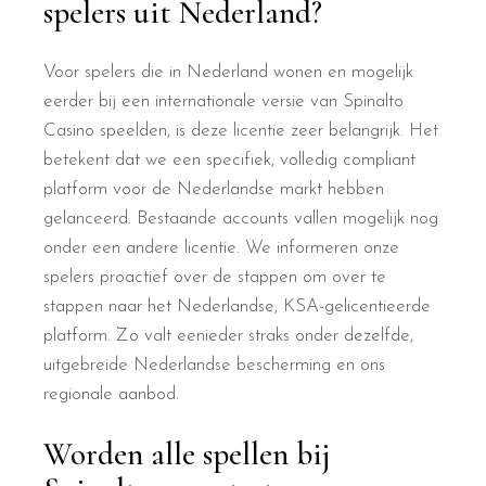
spelers uit Nederland?
Voor spelers die in Nederland wonen en mogelijk
eerder bij een internationale versie van Spinalto
Casino speelden, is deze licentie zeer belangrijk. Het
betekent dat we een specifiek, volledig compliant
platform voor de Nederlandse markt hebben
gelanceerd. Bestaande accounts vallen mogelijk nog
onder een andere licentie. We informeren onze
spelers proactief over de stappen om over te
stappen naar het Nederlandse, KSA-gelicentieerde
platform. Zo valt eenieder straks onder dezelfde,
uitgebreide Nederlandse bescherming en ons
regionale aanbod.
Worden alle spellen bij