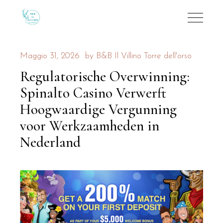
Maggio 31, 2026
by
B&B Il Villino Torre dell'orso
Regulatorische Overwinning:
Spinalto Casino Verwerft
Hoogwaardige Vergunning
voor Werkzaamheden in
Nederland