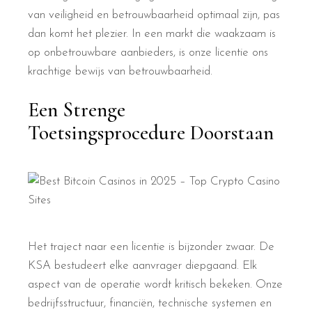
van veiligheid en betrouwbaarheid optimaal zijn, pas
dan komt het plezier. In een markt die waakzaam is
op onbetrouwbare aanbieders, is onze licentie ons
krachtige bewijs van betrouwbaarheid.
Een Strenge
Toetsingsprocedure Doorstaan
Het traject naar een licentie is bijzonder zwaar. De
KSA bestudeert elke aanvrager diepgaand. Elk
aspect van de operatie wordt kritisch bekeken. Onze
bedrijfsstructuur, financiën, technische systemen en