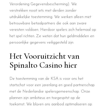
Verordening Gegevensbescherming). We
verstrekken nooit iets met derden zonder
uitdrukkelijke toestemming. We werken alleen met
betrouwbare betaalpartners die ook aan zware
vereisten voldoen. Hierdoor spelers zich helemaal op
het spel richten. Ze weten dat hun geldmiddelen en
persoonlijke gegevens veiliggesteld zijn.
Het Vooruitzicht van
Spinalto Casino hier
De toestemming van de KSA is voor ons het
startschot voor een jarenlang en goed partnerschap
met de Nederlandse spelersgemeenschap. Onze
plannen zijn ambitieus en toegespitst op de
toekomst. We blijven ons aanbod optimaliseren op