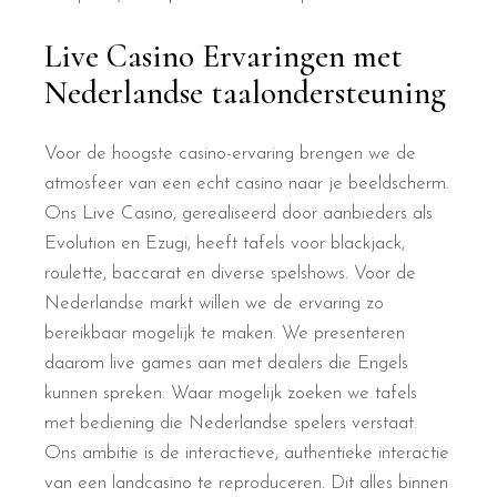
Live Casino Ervaringen met
Nederlandse taalondersteuning
Voor de hoogste casino-ervaring brengen we de
atmosfeer van een echt casino naar je beeldscherm.
Ons Live Casino, gerealiseerd door aanbieders als
Evolution en Ezugi, heeft tafels voor blackjack,
roulette, baccarat en diverse spelshows. Voor de
Nederlandse markt willen we de ervaring zo
bereikbaar mogelijk te maken. We presenteren
daarom live games aan met dealers die Engels
kunnen spreken. Waar mogelijk zoeken we tafels
met bediening die Nederlandse spelers verstaat.
Ons ambitie is de interactieve, authentieke interactie
van een landcasino te reproduceren. Dit alles binnen