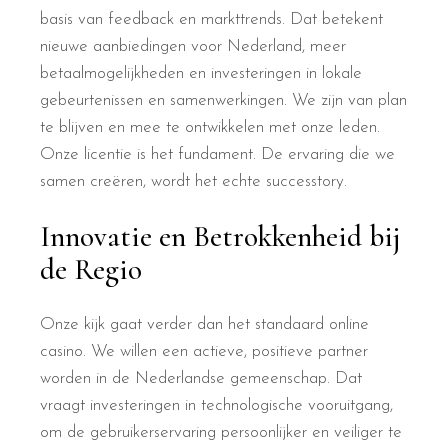
basis van feedback en markttrends. Dat betekent
nieuwe aanbiedingen voor Nederland, meer
betaalmogelijkheden en investeringen in lokale
gebeurtenissen en samenwerkingen. We zijn van plan
te blijven en mee te ontwikkelen met onze leden.
Onze licentie is het fundament. De ervaring die we
samen creëren, wordt het echte successtory.
Innovatie en Betrokkenheid bij
de Regio
Onze kijk gaat verder dan het standaard online
casino. We willen een actieve, positieve partner
worden in de Nederlandse gemeenschap. Dat
vraagt investeringen in technologische vooruitgang,
om de gebruikerservaring persoonlijker en veiliger te