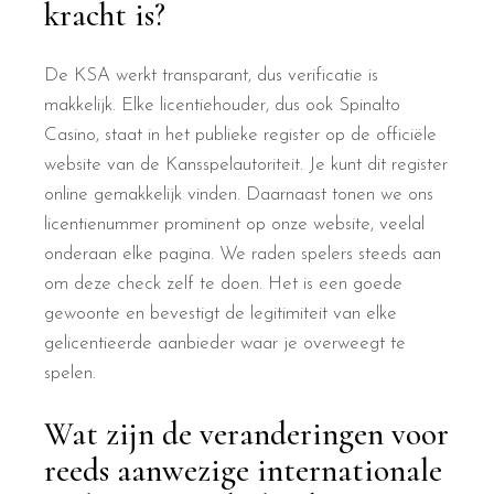
kracht is?
De KSA werkt transparant, dus verificatie is
makkelijk. Elke licentiehouder, dus ook Spinalto
Casino, staat in het publieke register op de officiële
website van de Kansspelautoriteit. Je kunt dit register
online gemakkelijk vinden. Daarnaast tonen we ons
licentienummer prominent op onze website, veelal
onderaan elke pagina. We raden spelers steeds aan
om deze check zelf te doen. Het is een goede
gewoonte en bevestigt de legitimiteit van elke
gelicentieerde aanbieder waar je overweegt te
spelen.
Wat zijn de veranderingen voor
reeds aanwezige internationale