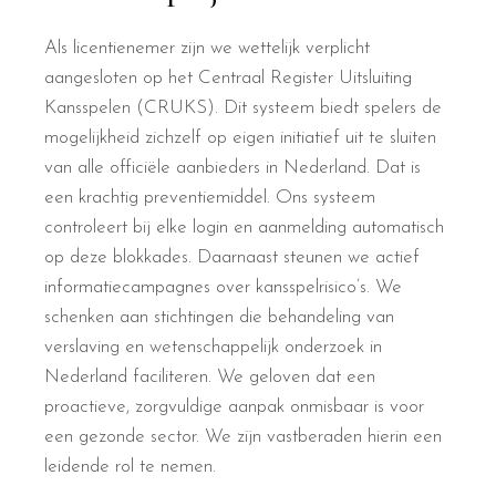
Als licentienemer zijn we wettelijk verplicht
aangesloten op het Centraal Register Uitsluiting
Kansspelen (CRUKS). Dit systeem biedt spelers de
mogelijkheid zichzelf op eigen initiatief uit te sluiten
van alle officiële aanbieders in Nederland. Dat is
een krachtig preventiemiddel. Ons systeem
controleert bij elke login en aanmelding automatisch
op deze blokkades. Daarnaast steunen we actief
informatiecampagnes over kansspelrisico’s. We
schenken aan stichtingen die behandeling van
verslaving en wetenschappelijk onderzoek in
Nederland faciliteren. We geloven dat een
proactieve, zorgvuldige aanpak onmisbaar is voor
een gezonde sector. We zijn vastberaden hierin een
leidende rol te nemen.