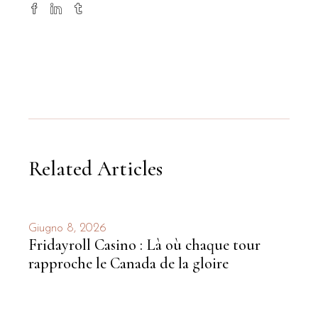
Related Articles
Giugno 8, 2026
Fridayroll Casino : Là où chaque tour
rapproche le Canada de la gloire