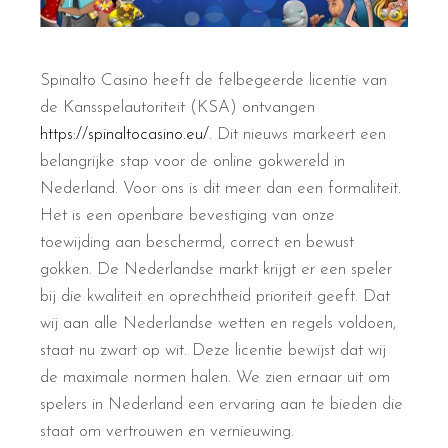
Spinalto Casino heeft de felbegeerde licentie van
de Kansspelautoriteit (KSA) ontvangen
https://spinaltocasino.eu/
. Dit nieuws markeert een
belangrijke stap voor de online gokwereld in
Nederland. Voor ons is dit meer dan een formaliteit.
Het is een openbare bevestiging van onze
toewijding aan beschermd, correct en bewust
gokken. De Nederlandse markt krijgt er een speler
bij die kwaliteit en oprechtheid prioriteit geeft. Dat
wij aan alle Nederlandse wetten en regels voldoen,
staat nu zwart op wit. Deze licentie bewijst dat wij
de maximale normen halen. We zien ernaar uit om
spelers in Nederland een ervaring aan te bieden die
staat om vertrouwen en vernieuwing.