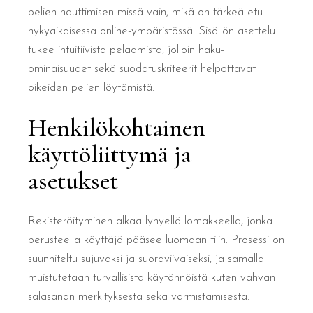
pelien nauttimisen missä vain, mikä on tärkeä etu
nykyaikaisessa online-ympäristössä. Sisällön asettelu
tukee intuitiivista pelaamista, jolloin haku-
ominaisuudet sekä suodatuskriteerit helpottavat
oikeiden pelien löytämistä.
Henkilökohtainen
käyttöliittymä ja
asetukset
Rekisteröityminen alkaa lyhyellä lomakkeella, jonka
perusteella käyttäjä pääsee luomaan tilin. Prosessi on
suunniteltu sujuvaksi ja suoraviivaiseksi, ja samalla
muistutetaan turvallisista käytännöistä kuten vahvan
salasanan merkityksestä sekä varmistamisesta.