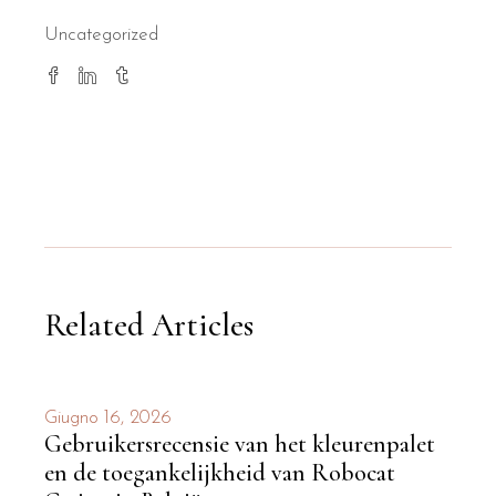
Uncategorized
Related Articles
Giugno 16, 2026
Gebruikersrecensie van het kleurenpalet
en de toegankelijkheid van Robocat