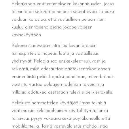
Pelaaja saa ensituntumakseen kokonaisuuden, jossa
toiminta on selkeää ja helposti seurattavaa. Lopuksi
voidaan korostaa, että vastuullinen pelaaminen
kuuluu olennaisena osana jokapäiväiseen
kasinokäyttöön.
Kokonaisuudessaan intro luo kuvan brändin
tunnuspiirteistä: nopeus, laatu ja vastuullisuus
yhdistyvät. Pelaaja saa ensiaskeleet sujuvasti ja
selkeästi, mikä edesauttaa päätöksentekoa ennen
ensimmäistä peliä. Lopuksi pohditaan, miten brändin
viestintä vastaa pelaajien todellisiin toiveisiin ja
millaisia odotuksia asetetaan tuleville pelikierroksille.
Pelialusta hemmottelee käyttäjää ilman teknisiä
vaatimuksia: selainpohjainen käyttöliittymä, jonka
toimivuus pysyy vakaana sekä pöytäkoneella että
mobiililaitteilla. Tämä vastevaloletus mahdollistaa