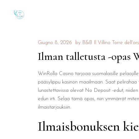
Giugno 8, 2026
by
B&B Il Villino Torre dell'or
Ilman talletusta -opas 
WinRolla Casino tarjoaa suomalaisille pelaaj
pääsylippu kasinon maailmaan. Saat pelirahaa ta
lunastettavissa olevat No Deposit -edut, niiden s
edun irti. Selaa tämä opas, niin ymmärrät miten
ilmaistarjouksiin.
Ilmaisbonuksen kie