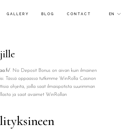
S
ROOM GALLERY
RIGHT SIDEBAR
FR
GALLERY
BLOG
CONTACT
EN
NS & OFFERS
ROOM MASONRY GALLERY
LEFT SIDEBAR
GR
TIVITIES
BLOG PINTEREST
IT
GE
BLOG SINGLE
S
ROOM GALLERY
RIGHT SIDEBAR
FR
NS & OFFERS
ROOM MASONRY GALLERY
LEFT SIDEBAR
GR
ille
R PAGE
TIVITIES
BLOG PINTEREST
IT
GE
BLOG SINGLE
aa.fi/
. No Deposit Bonus on aivan kuin ilmainen
tilisi. Tässä oppaassa tutkimme WinRolla Casinon
R PAGE
isia ohjeita, joilla saat ilmaispotista suurimman
illasta ja saat avaimet WinRollan
lityksineen