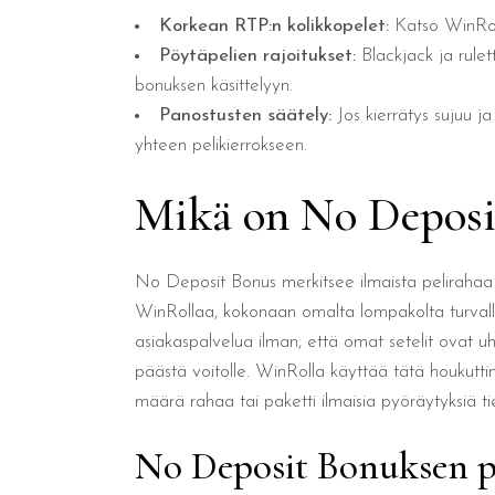
Korkean RTP:n kolikkopelet:
Katso WinRoll
Pöytäpelien rajoitukset:
Blackjack ja rulet
bonuksen käsittelyyn.
Panostusten säätely:
Jos kierrätys sujuu ja
yhteen pelikierrokseen.
Mikä on No Deposit
No Deposit Bonus merkitsee ilmaista pelirahaa ta
WinRollaa, kokonaan omalta lompakolta turvallise
asiakaspalvelua ilman, että omat setelit ovat u
päästä voitolle. WinRolla käyttää tätä houkutti
määrä rahaa tai paketti ilmaisia pyöräytyksiä tiet
No Deposit Bonuksen p