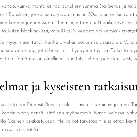
 Se kertoo, kuinka monta kertaa bonuksen summa (tai bonus ja tall
posit Bonuksen, jonka kierrätysvaatimus on 30x, sinun on kierräte
na kampanjaehdoissaan. Huomioi, että eri pelit vaikuttavat eri 
, kuten blackjackissa, vain 10-20% vedosta voi kertyä kierrätystä
e myös määrittävät, kuinka arvokas bonus itse asiassa on. Vähäis
oaa sopivia ehtoja, jotta bonus olisi hyödynnettävissä. Tarkasta m
ttoja. Tämä ero on oleellinen. Kun tutkit ehdot perusteellisesti, väl
lmat ja kyseisten ratkaisu
 se, että No Deposit Bonus ei ole tililläsi rekisteröinnin jälkeen. T
ta koodin, voit yleensä lisätä sen myöhemmin “Kassa”-osiossa. Vahvis
a Casinon asiakastukeen. He voivat tarkistaa tilisi ja ottaa käyt
n myös live-chatilla.