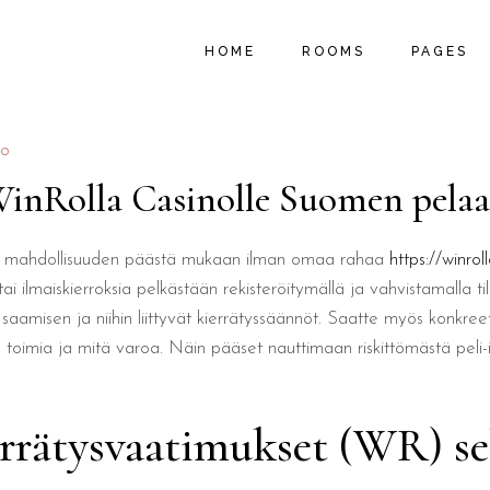
MAIN HOME
ROOM LIST TYPES
ABOUT U
HOME
ROOMS
PAGES
B&B HOME
ROOM LIST LAYOUTS
PROMOTIO
HOSTEL HOME
SINGLE ROOM
LOCAL AC
SUMMER RESORT
MY ACCOUNT
MENU PA
MAIN HOME
ROOM LIST TYPES
ABOUT U
so
VACATION RESORT
CART
FAQ PAGE
B&B HOME
ROOM LIST LAYOUTS
PROMOTIO
WinRolla Casinolle Suomen pelaaj
HOTEL HOME
CHECKOUT
404 ERRO
HOSTEL HOME
SINGLE ROOM
LOCAL AC
LANDING
SUMMER RESORT
MY ACCOUNT
MENU PA
ille mahdollisuuden päästä mukaan ilman omaa rahaa
https://winroll
VACATION RESORT
CART
FAQ PAGE
i ilmaiskierroksia pelkästään rekisteröitymällä ja vahvistamalla 
HOTEL HOME
CHECKOUT
404 ERRO
aamisen ja niihin liittyvät kierrätyssäännöt. Saatte myös konkreett
LANDING
 toimia ja mitä varoa. Näin pääset nauttimaan riskittömästä peli-
rrätysvaatimukset (WR) se