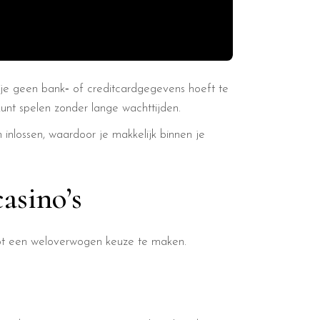
t je geen bank‑ of creditcardgegevens hoeft te
kunt spelen zonder lange wachttijden.
inlossen, waardoor je makkelijk binnen je
asino’s
elpt een weloverwogen keuze te maken.