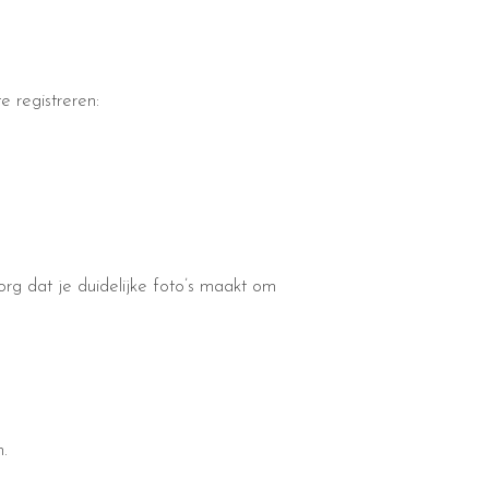
 registreren:
g dat je duidelijke foto’s maakt om
n.