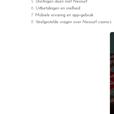
Stortingen doen met Neosurf
Uitbetalingen en snelheid
Mobiele ervaring en app‑gebruik
Veelgestelde vragen over Neosurf casino’s