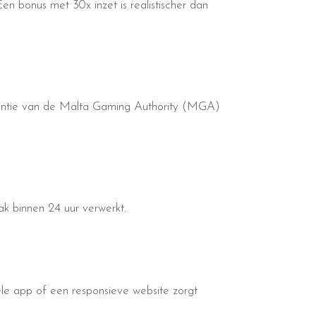
Een bonus met 30x inzet is realistischer dan
centie van de Malta Gaming Authority (MGA)
ak binnen 24 uur verwerkt.
iele app of een responsieve website zorgt