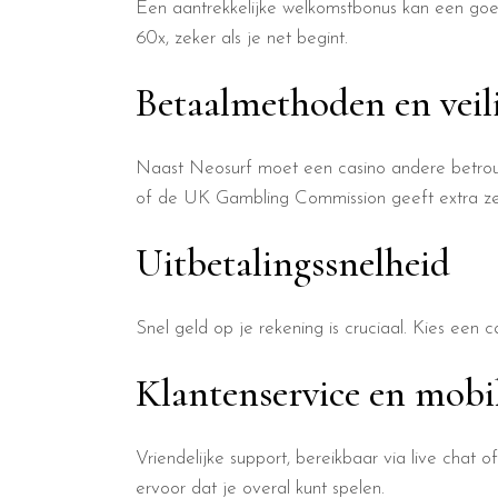
Een aantrekkelijke welkomstbonus kan een goe
60x, zeker als je net begint.
Betaalmethoden en veil
Naast Neosurf moet een casino andere betrou
of de UK Gambling Commission geeft extra ze
Uitbetalingssnelheid
Snel geld op je rekening is cruciaal. Kies een
Klantenservice en mobil
Vriendelijke support, bereikbaar via live chat
ervoor dat je overal kunt spelen.