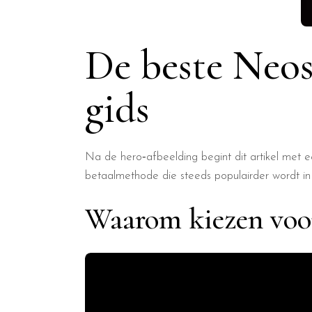
De beste Neos
gids
Na de hero‑afbeelding begint dit artikel met ee
betaalmethode die steeds populairder wordt i
Waarom kiezen voo