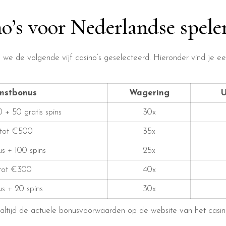
o’s voor Nederlandse spele
e de volgende vijf casino’s geselecteerd. Hieronder vind je een 
mstbonus
Wagering
U
+ 50 gratis spins
30x
tot €500
35x
s + 100 spins
25x
tot €300
40x
s + 20 spins
30x
r altijd de actuele bonusvoorwaarden op de website van het casin