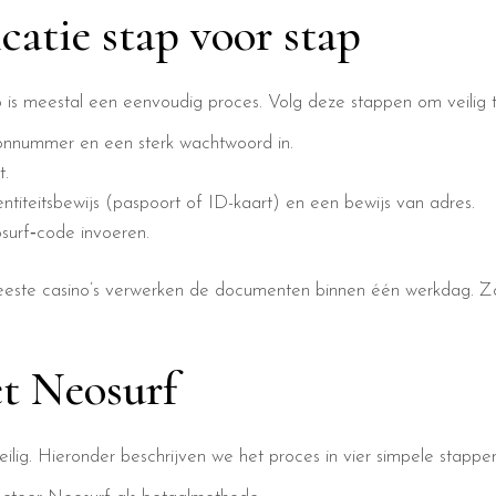
icatie stap voor stap
s meestal een eenvoudig proces. Volg deze stappen om veilig te
efoonnummer en een sterk wachtwoord in.
t.
iteitsbewijs (paspoort of ID-kaart) en een bewijs van adres.
surf‑code invoeren.
eeste casino’s verwerken de documenten binnen één werkdag. Zor
t Neosurf
ilig. Hieronder beschrijven we het proces in vier simpele stappe