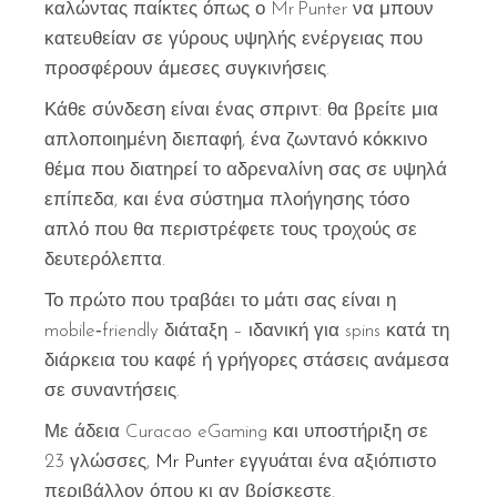
καλώντας παίκτες όπως ο Mr Punter να μπουν
κατευθείαν σε γύρους υψηλής ενέργειας που
προσφέρουν άμεσες συγκινήσεις.
Κάθε σύνδεση είναι ένας σπριντ: θα βρείτε μια
απλοποιημένη διεπαφή, ένα ζωντανό κόκκινο
θέμα που διατηρεί το αδρεναλίνη σας σε υψηλά
επίπεδα, και ένα σύστημα πλοήγησης τόσο
απλό που θα περιστρέφετε τους τροχούς σε
δευτερόλεπτα.
Το πρώτο που τραβάει το μάτι σας είναι η
mobile‑friendly διάταξη – ιδανική για spins κατά τη
διάρκεια του καφέ ή γρήγορες στάσεις ανάμεσα
σε συναντήσεις.
Με άδεια Curacao eGaming και υποστήριξη σε
23 γλώσσες,
Mr Punter
εγγυάται ένα αξιόπιστο
περιβάλλον όπου κι αν βρίσκεστε.