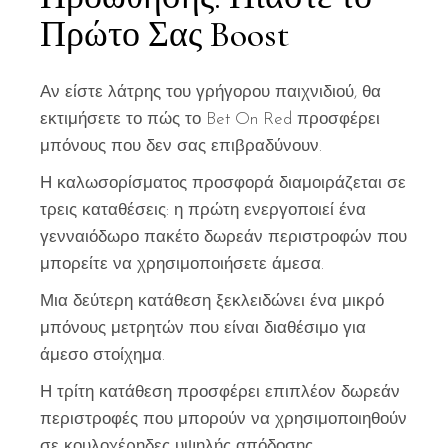
Πρώτο Σας Boost
Αν είστε λάτρης του γρήγορου παιχνιδιού, θα
εκτιμήσετε το πώς το Bet On Red προσφέρει
μπόνους που δεν σας επιβραδύνουν.
Η καλωσορίσματος προσφορά διαμοιράζεται σε
τρεις καταθέσεις: η πρώτη ενεργοποιεί ένα
γενναιόδωρο πακέτο δωρεάν περιστροφών που
μπορείτε να χρησιμοποιήσετε άμεσα.
Μια δεύτερη κατάθεση ξεκλειδώνει ένα μικρό
μπόνους μετρητών που είναι διαθέσιμο για
άμεσο στοίχημα.
Η τρίτη κατάθεση προσφέρει επιπλέον δωρεάν
περιστροφές που μπορούν να χρησιμοποιηθούν
σε κουλοχέρηδες υψηλής απόδοσης.