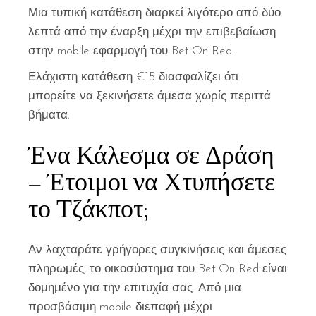
Μια τυπική κατάθεση διαρκεί λιγότερο από δύο
λεπτά από την έναρξη μέχρι την επιβεβαίωση
στην mobile εφαρμογή του Bet On Red.
Ελάχιστη κατάθεση €15 διασφαλίζει ότι
μπορείτε να ξεκινήσετε άμεσα χωρίς περιττά
βήματα.
Ένα Κάλεσμα σε Δράση
– Έτοιμοι να Χτυπήσετε
το Τζάκποτ;
Αν λαχταράτε γρήγορες συγκινήσεις και άμεσες
πληρωμές, το οικοσύστημα του Bet On Red είναι
δομημένο για την επιτυχία σας. Από μια
προσβάσιμη mobile διεπαφή μέχρι