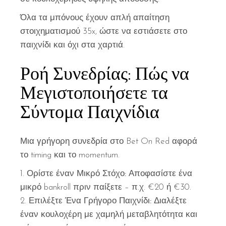
Όλα τα μπόνους έχουν απλή απαίτηση
στοιχηματισμού 35x, ώστε να εστιάσετε στο
παιχνίδι και όχι στα χαρτιά.
Ροή Συνεδρίας: Πώς να
Μεγιστοποιήσετε τα
Σύντομα Παιχνίδια
Μια γρήγορη συνεδρία στο Bet On Red αφορά
το timing και το momentum.
Ορίστε έναν Μικρό Στόχο:
Αποφασίστε ένα
μικρό bankroll πριν παίξετε – π.χ. €20 ή €30.
Επιλέξτε Ένα Γρήγορο Παιχνίδι:
Διαλέξτε
έναν κουλοχέρη με χαμηλή μεταβλητότητα και