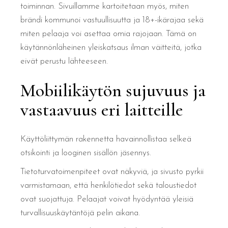
toiminnan. Sivuillamme kartoitetaan myös, miten
brändi kommunoi vastuullisuutta ja 18+-ikärajaa sekä
miten pelaaja voi asettaa omia rajojaan. Tämä on
käytännönläheinen yleiskatsaus ilman väitteitä, jotka
eivät perustu lähteeseen.
Mobiilikäytön sujuvuus ja
vastaavuus eri laitteille
Käyttöliittymän rakennetta havainnollistaa selkeä
otsikointi ja looginen sisällön jäsennys.
Tietoturvatoimenpiteet ovat näkyviä, ja sivusto pyrkii
varmistamaan, että henkilötiedot sekä taloustiedot
ovat suojattuja. Pelaajat voivat hyödyntää yleisiä
turvallisuuskäytäntöjä pelin aikana.