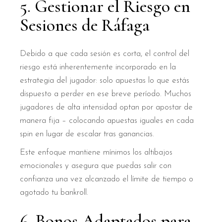
5. Gestionar el Riesgo en
Sesiones de Ráfaga
Debido a que cada sesión es corta, el control del
riesgo está inherentemente incorporado en la
estrategia del jugador: solo apuestas lo que estás
dispuesto a perder en ese breve período. Muchos
jugadores de alta intensidad optan por apostar de
manera fija – colocando apuestas iguales en cada
spin en lugar de escalar tras ganancias.
Este enfoque mantiene mínimos los altibajos
emocionales y asegura que puedas salir con
confianza una vez alcanzado el límite de tiempo o
agotado tu bankroll.
6. Bonos Adaptados para