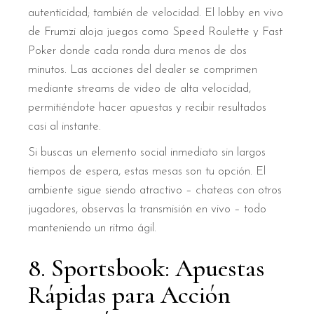
autenticidad; también de velocidad. El lobby en vivo
de Frumzi aloja juegos como Speed Roulette y Fast
Poker donde cada ronda dura menos de dos
minutos. Las acciones del dealer se comprimen
mediante streams de video de alta velocidad,
permitiéndote hacer apuestas y recibir resultados
casi al instante.
Si buscas un elemento social inmediato sin largos
tiempos de espera, estas mesas son tu opción. El
ambiente sigue siendo atractivo – chateas con otros
jugadores, observas la transmisión en vivo – todo
manteniendo un ritmo ágil.
8. Sportsbook: Apuestas
Rápidas para Acción