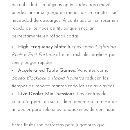
accesibilidad. En páginas optimizadas para móvil
puedes lanzar un juego en menos de un minuto – sin
necesidad de descargas. A continuación, un resumen
rápido de los tipos de títulos que encajan
perfectamente en ráfagas cortas:
High‑Frequency Slots:
Juegos como
Lightning
Reels
o
Fast Fortune
ofrecen múltiples paylines por
spin y pagos rápidos.
Accelerated Table Games:
Variantes como
Speed Blackjack
o
Rapid Roulette
reducen los
tiempos de reparto manteniendo las reglas clásicas.
Live Dealer Mini‑Sessions:
Los centros de
casino te permiten saltar directamente a la mesa de
un dealer para solo unas rondas antes de continuar.
Estos títulos son perfectos para jugadores que