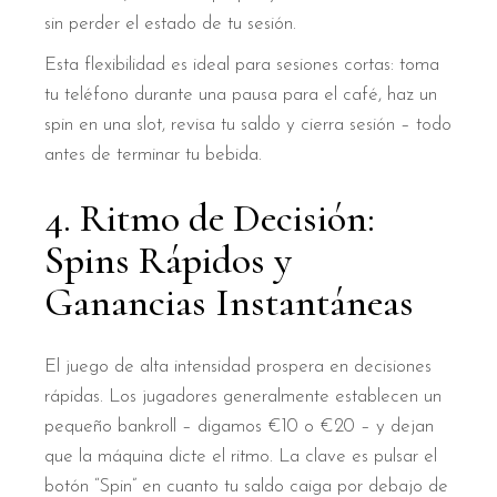
sin perder el estado de tu sesión.
Esta flexibilidad es ideal para sesiones cortas: toma
tu teléfono durante una pausa para el café, haz un
spin en una slot, revisa tu saldo y cierra sesión – todo
antes de terminar tu bebida.
4. Ritmo de Decisión:
Spins Rápidos y
Ganancias Instantáneas
El juego de alta intensidad prospera en decisiones
rápidas. Los jugadores generalmente establecen un
pequeño bankroll – digamos €10 o €20 – y dejan
que la máquina dicte el ritmo. La clave es pulsar el
botón “Spin” en cuanto tu saldo caiga por debajo de