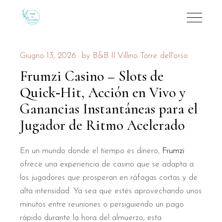
Giugno 13, 2026
by
B&B Il Villino Torre dell'orso
Frumzi Casino – Slots de
Quick‑Hit, Acción en Vivo y
Ganancias Instantáneas para el
Jugador de Ritmo Acelerado
En un mundo donde el tiempo es dinero,
Frumzi
ofrece una experiencia de casino que se adapta a
los jugadores que prosperan en ráfagas cortas y de
alta intensidad. Ya sea que estés aprovechando unos
minutos entre reuniones o persiguiendo un pago
rápido durante la hora del almuerzo, esta