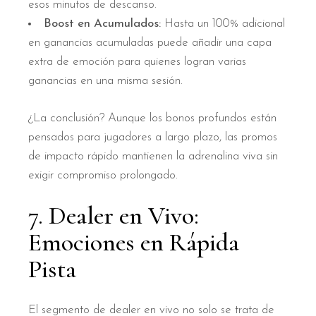
esos minutos de descanso.
Boost en Acumulados:
Hasta un 100% adicional
en ganancias acumuladas puede añadir una capa
extra de emoción para quienes logran varias
ganancias en una misma sesión.
¿La conclusión? Aunque los bonos profundos están
pensados para jugadores a largo plazo, las promos
de impacto rápido mantienen la adrenalina viva sin
exigir compromiso prolongado.
7. Dealer en Vivo:
Emociones en Rápida
Pista
El segmento de dealer en vivo no solo se trata de