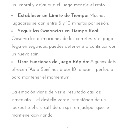
un umbral y dejar que el juego maneje el resto.
Establecer un Límite de Tiempo:
Muchos
jugadores se dan entre 5 y 10 minutos por sesión.
Seguir las Ganancias en Tiempo Real:
Observa las animaciones de los carretes; si el pago
llega en segundos, puedes detenerte o continuar con
un nuevo spin.
Usar Funciones de Juego Rápido:
Algunos slots
ofrecen “Auto Spin” hasta por 10 rondas – perfecto
para mantener el momentum.
La emoción viene de ver el resultado casi de
inmediato – el destello verde instantáneo de un
jackpot o el clic sutil de un spin sin jackpot que te
mantiene adivinando.