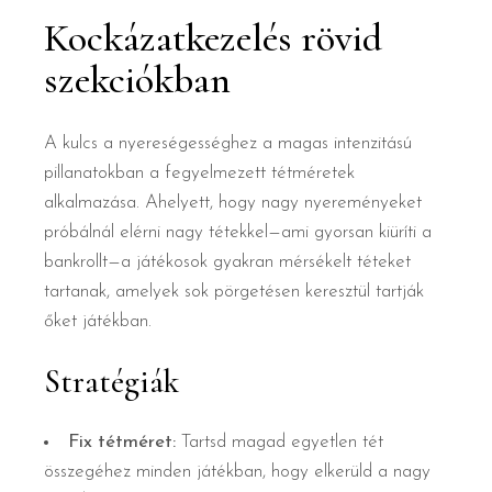
Kockázatkezelés rövid
szekciókban
A kulcs a nyereségességhez a magas intenzitású
pillanatokban a fegyelmezett tétméretek
alkalmazása. Ahelyett, hogy nagy nyereményeket
próbálnál elérni nagy tétekkel—ami gyorsan kiüríti a
bankrollt—a játékosok gyakran mérsékelt téteket
tartanak, amelyek sok pörgetésen keresztül tartják
őket játékban.
Stratégiák
Fix tétméret:
Tartsd magad egyetlen tét
összegéhez minden játékban, hogy elkerüld a nagy