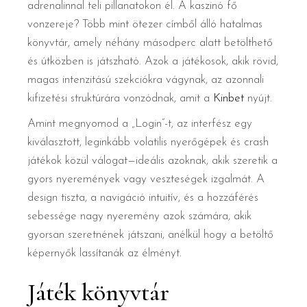
adrenalinnal teli pillanatokon él. A kaszinó fő
vonzereje? Több mint ötezer címből álló hatalmas
könyvtár, amely néhány másodperc alatt betölthető
és útközben is játszható. Azok a játékosok, akik rövid,
magas intenzitású szekciókra vágynak, az azonnali
kifizetési struktúrára vonzódnak, amit a
Kinbet
nyújt.
Amint megnyomod a „Login”-t, az interfész egy
kiválasztott, leginkább volatilis nyerőgépek és crash
játékok közül válogat—ideális azoknak, akik szeretik a
gyors nyeremények vagy veszteségek izgalmát. A
design tiszta, a navigáció intuitív, és a hozzáférés
sebessége nagy nyeremény azok számára, akik
gyorsan szeretnének játszani, anélkül hogy a betöltő
képernyők lassítanák az élményt.
Játék könyvtár