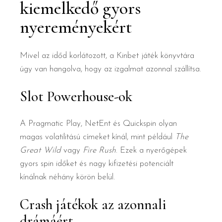
kiemelkedő gyors
nyereményekért
Mivel az időd korlátozott, a Kinbet játék könyvtára
úgy van hangolva, hogy az izgalmat azonnal szállítsa.
Slot Powerhouse-ok
A Pragmatic Play, NetEnt és Quickspin olyan
magas volatilitású címeket kínál, mint például
The
Great Wild
vagy
Fire Rush
. Ezek a nyerőgépek
gyors spin időket és nagy kifizetési potenciált
kínálnak néhány körön belül.
Crash játékok az azonnali
drámáért