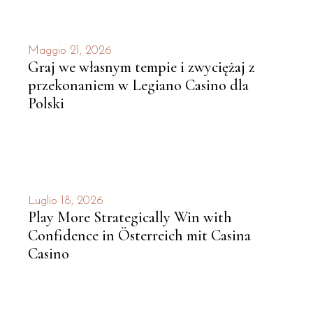
Maggio 21, 2026
Graj we własnym tempie i zwyciężaj z
przekonaniem w Legiano Casino dla
Polski
Luglio 18, 2026
Play More Strategically Win with
Confidence in Österreich mit Casina
Casino