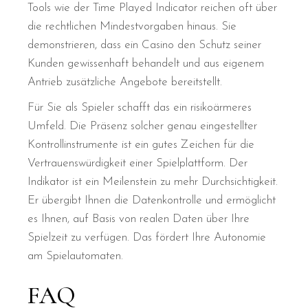
Tools wie der Time Played Indicator reichen oft über
die rechtlichen Mindestvorgaben hinaus. Sie
demonstrieren, dass ein Casino den Schutz seiner
Kunden gewissenhaft behandelt und aus eigenem
Antrieb zusätzliche Angebote bereitstellt.
Für Sie als Spieler schafft das ein risikoärmeres
Umfeld. Die Präsenz solcher genau eingestellter
Kontrollinstrumente ist ein gutes Zeichen für die
Vertrauenswürdigkeit einer Spielplattform. Der
Indikator ist ein Meilenstein zu mehr Durchsichtigkeit.
Er übergibt Ihnen die Datenkontrolle und ermöglicht
es Ihnen, auf Basis von realen Daten über Ihre
Spielzeit zu verfügen. Das fördert Ihre Autonomie
am Spielautomaten.
FAQ