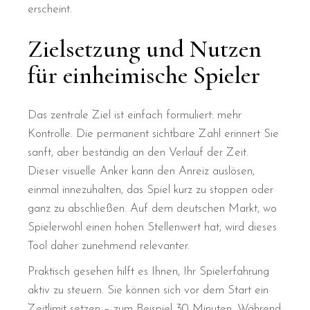
erscheint.
Zielsetzung und Nutzen
für einheimische Spieler
Das zentrale Ziel ist einfach formuliert: mehr
Kontrolle. Die permanent sichtbare Zahl erinnert Sie
sanft, aber beständig an den Verlauf der Zeit.
Dieser visuelle Anker kann den Anreiz auslösen,
einmal innezuhalten, das Spiel kurz zu stoppen oder
ganz zu abschließen. Auf dem deutschen Markt, wo
Spielerwohl einen hohen Stellenwert hat, wird dieses
Tool daher zunehmend relevanter.
Praktisch gesehen hilft es Ihnen, Ihr Spielerfahrung
aktiv zu steuern. Sie können sich vor dem Start ein
Zeitlimit setzen – zum Beispiel 30 Minuten. Während