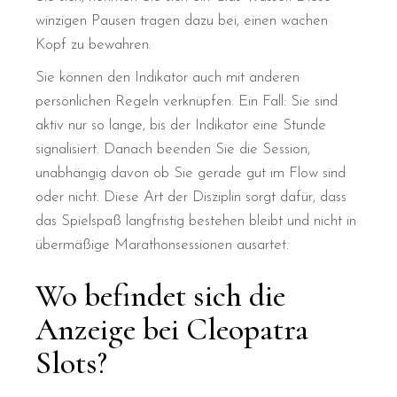
winzigen Pausen tragen dazu bei, einen wachen
Kopf zu bewahren.
Sie können den Indikator auch mit anderen
persönlichen Regeln verknüpfen. Ein Fall: Sie sind
aktiv nur so lange, bis der Indikator eine Stunde
signalisiert. Danach beenden Sie die Session,
unabhängig davon ob Sie gerade gut im Flow sind
oder nicht. Diese Art der Disziplin sorgt dafür, dass
das Spielspaß langfristig bestehen bleibt und nicht in
übermäßige Marathonsessionen ausartet.
Wo befindet sich die
Anzeige bei Cleopatra
Slots?