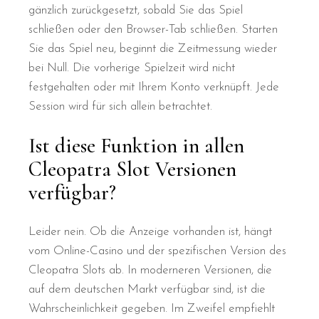
gänzlich zurückgesetzt, sobald Sie das Spiel
schließen oder den Browser-Tab schließen. Starten
Sie das Spiel neu, beginnt die Zeitmessung wieder
bei Null. Die vorherige Spielzeit wird nicht
festgehalten oder mit Ihrem Konto verknüpft. Jede
Session wird für sich allein betrachtet.
Ist diese Funktion in allen
Cleopatra Slot Versionen
verfügbar?
Leider nein. Ob die Anzeige vorhanden ist, hängt
vom Online-Casino und der spezifischen Version des
Cleopatra Slots ab. In moderneren Versionen, die
auf dem deutschen Markt verfügbar sind, ist die
Wahrscheinlichkeit gegeben. Im Zweifel empfiehlt