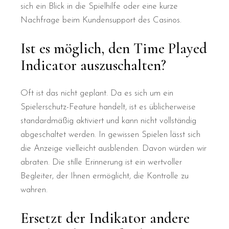
sich ein Blick in die Spielhilfe oder eine kurze
Nachfrage beim Kundensupport des Casinos.
Ist es möglich, den Time Played
Indicator auszuschalten?
Oft ist das nicht geplant. Da es sich um ein
Spielerschutz-Feature handelt, ist es üblicherweise
standardmäßig aktiviert und kann nicht vollständig
abgeschaltet werden. In gewissen Spielen lässt sich
die Anzeige vielleicht ausblenden. Davon würden wir
abraten. Die stille Erinnerung ist ein wertvoller
Begleiter, der Ihnen ermöglicht, die Kontrolle zu
wahren.
Ersetzt der Indikator andere