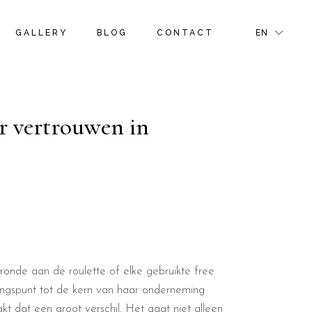
S
ROOM GALLERY
RIGHT SIDEBAR
FR
GALLERY
BLOG
CONTACT
EN
NS & OFFERS
ROOM MASONRY GALLERY
LEFT SIDEBAR
GR
TIVITIES
BLOG PINTEREST
IT
GE
BLOG SINGLE
S
ROOM GALLERY
RIGHT SIDEBAR
FR
NS & OFFERS
ROOM MASONRY GALLERY
LEFT SIDEBAR
GR
ar vertrouwen in
R PAGE
TIVITIES
BLOG PINTEREST
IT
GE
BLOG SINGLE
R PAGE
ronde aan de roulette of elke gebruikte free
gangspunt tot de kern van haar onderneming
t dat een groot verschil. Het gaat niet alleen