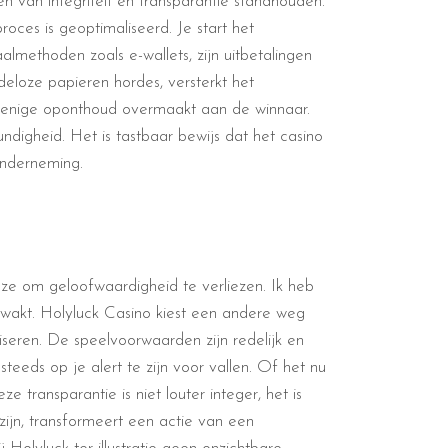
en van integriteit en transparantie standhouden.
roces is geoptimaliseerd. Je start het
lmethoden zoals e-wallets, zijn uitbetalingen
deloze papieren hordes, versterkt het
der enige oponthoud overmaakt aan de winnaar.
ndigheid. Het is tastbaar bewijs dat het casino
 onderneming.
jze om geloofwaardigheid te verliezen. Ik heb
zwakt. Holyluck Casino kiest een andere weg
liseren. De speelvoorwaarden zijn redelijk en
teeds op je alert te zijn voor vallen. Of het nu
transparantie is niet louter integer, het is
zijn, transformeert een actie van een