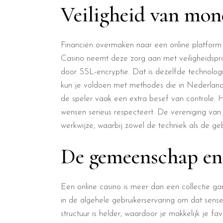
Veiligheid van mone
Financiën overmaken naar een online platform 
Casino neemt deze zorg aan met veiligheidspr
door SSL-encryptie. Dat is dezelfde technologie
kun je voldoen met methodes die in Nederland g
de speler vaak een extra besef van controle. 
wensen serieus respecteert. De vereniging van 
werkwijze, waarbij zowel de techniek als de ge
De gemeenschap en 
Een online casino is meer dan een collectie g
in de algehele gebruikerservaring om dat sens
structuur is helder, waardoor je makkelijk je f