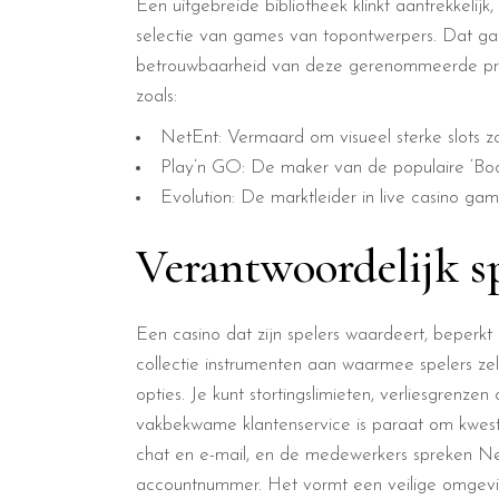
Een uitgebreide bibliotheek klinkt aantrekkeli
selectie van games van topontwerpers. Dat ga
betrouwbaarheid van deze gerenommeerde provid
zoals:
NetEnt: Vermaard om visueel sterke slots z
Play’n GO: De maker van de populaire ‘Boo
Evolution: De marktleider in live casino ga
Verantwoordelijk s
Een casino dat zijn spelers waardeert, beperkt
collectie instrumenten aan waarmee spelers zel
opties. Je kunt stortingslimieten, verliesgrenze
vakbekwame klantenservice is paraat om kwestie
chat en e-mail, en de medewerkers spreken Ned
accountnummer. Het vormt een veilige omgeving