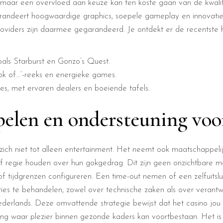
jk, maar een overvloed aan keuze kan ten koste gaan van de kwali
randeert hoogwaardige graphics, soepele gameplay en innovati
ers zijn daarmee gegarandeerd. Je ontdekt er de recentste hits
oals Starburst en Gonzo’s Quest.
k of…’-reeks en energieke games.
mes, met ervaren dealers en boeiende tafels.
pelen en ondersteuning voo
 zich niet tot alleen entertainment. Het neemt ook maatschappel
f regie houden over hun gokgedrag. Dit zijn geen onzichtbare mo
n of tijdgrenzen configureren. Een time-out nemen of een zelfuitslu
s te behandelen, zowel over technische zaken als over verantwoo
erlands. Deze omvattende strategie bewijst dat het casino jou b
 waar plezier binnen gezonde kaders kan voortbestaan. Het is ee