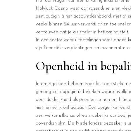
Het aanvragen van een uitkering is de ultieme t
Holyluck Casino weet dat razendsnelle en vlekke
eenvoudig via het accountdashboard, met overzi
veelal binnen 24 uur verwerkt, af en toe snelle
vertrouwen dat je als speler in het casino ste
In een sector waar uitbetalingen soms dagen kun
zijn financiële verplichtingen serieus neemt en
Openheid in bepali
Internetgokkers hebben vaak last aan stiekeme 
genoeg casinopagina’s bekeken waar opvallende
door duidelijkheid als prioriteit te nemen. Hun
niet heimelijk onhaalbaar. Een dergelijke reali
een welkomstbonus of een wekelijks aanbod, je w
bovendien slim. De Nederlandse bezoeker is uit