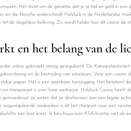
en. Het staat om de garantie dat je je tijd en geld in een pla
er, en die filosofie onderscheidt Holyluck in de Nederlandse mar
s tot de dagelijkse beleving. Zo wordt helder hoe dit casino de 
kt en het belang van de lic
andse online gokmarkt streng gereguleerd. De Kansspelautoriteit
verslaving en de bestrijding van witwassen. Voor een casino da
stukje papier. Het is een openbare toezegging. Het betekent da
ten en transparant is over haar werkwijze. Holyluck Casino heeft d
gen gemoedsrust: ze weten dat ze deelnemen aan een legale activi
ongereguleerde aanbieders is dit het startpunt voor een verstan
idsbelofte een loze kreet. Ik beschouw een KSA-licentie niet als 