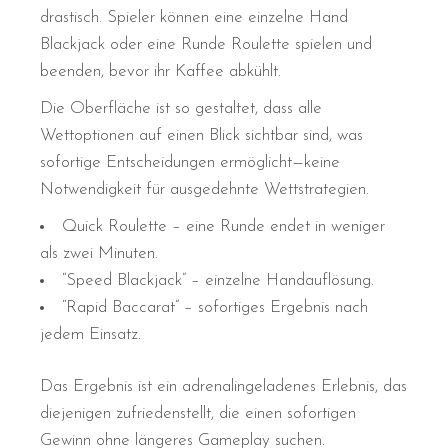
drastisch. Spieler können eine einzelne Hand
Blackjack oder eine Runde Roulette spielen und
beenden, bevor ihr Kaffee abkühlt.
Die Oberfläche ist so gestaltet, dass alle
Wettoptionen auf einen Blick sichtbar sind, was
sofortige Entscheidungen ermöglicht—keine
Notwendigkeit für ausgedehnte Wettstrategien.
Quick Roulette – eine Runde endet in weniger
als zwei Minuten.
“Speed Blackjack” – einzelne Handauflösung.
“Rapid Baccarat” – sofortiges Ergebnis nach
jedem Einsatz.
Das Ergebnis ist ein adrenalingeladenes Erlebnis, das
diejenigen zufriedenstellt, die einen sofortigen
Gewinn ohne längeres Gameplay suchen.