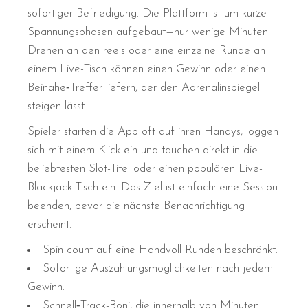
sofortiger Befriedigung. Die Plattform ist um kurze
Spannungsphasen aufgebaut—nur wenige Minuten
Drehen an den reels oder eine einzelne Runde an
einem Live-Tisch können einen Gewinn oder einen
Beinahe‑Treffer liefern, der den Adrenalinspiegel
steigen lässt.
Spieler starten die App oft auf ihren Handys, loggen
sich mit einem Klick ein und tauchen direkt in die
beliebtesten Slot-Titel oder einen populären Live-
Blackjack-Tisch ein. Das Ziel ist einfach: eine Session
beenden, bevor die nächste Benachrichtigung
erscheint.
Spin count auf eine Handvoll Runden beschränkt.
Sofortige Auszahlungsmöglichkeiten nach jedem
Gewinn.
Schnell‑Track-Boni, die innerhalb von Minuten