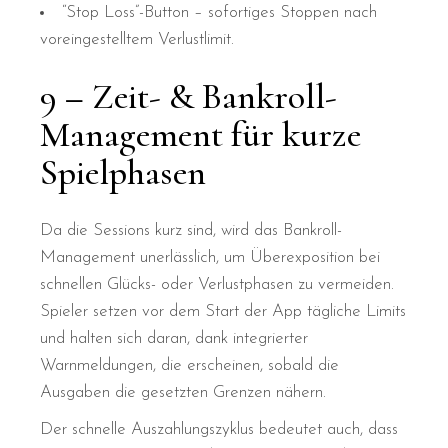
“Stop Loss”-Button – sofortiges Stoppen nach
voreingestelltem Verlustlimit.
9 – Zeit- & Bankroll-
Management für kurze
Spielphasen
Da die Sessions kurz sind, wird das Bankroll-
Management unerlässlich, um Überexposition bei
schnellen Glücks- oder Verlustphasen zu vermeiden.
Spieler setzen vor dem Start der App tägliche Limits
und halten sich daran, dank integrierter
Warnmeldungen, die erscheinen, sobald die
Ausgaben die gesetzten Grenzen nähern.
Der schnelle Auszahlungszyklus bedeutet auch, dass