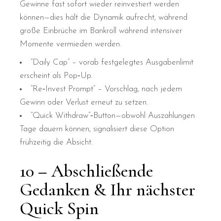
Gewinne fast sofort wieder reinvestiert werden
können—dies hält die Dynamik aufrecht, während
große Einbrüche im Bankroll während intensiver
Momente vermieden werden.
“Daily Cap” – vorab festgelegtes Ausgabenlimit
erscheint als Pop‑Up.
“Re‑Invest Prompt” – Vorschlag, nach jedem
Gewinn oder Verlust erneut zu setzen.
“Quick Withdraw”‑Button—obwohl Auszahlungen
Tage dauern können, signalisiert diese Option
frühzeitig die Absicht.
10 – Abschließende
Gedanken & Ihr nächster
Quick Spin