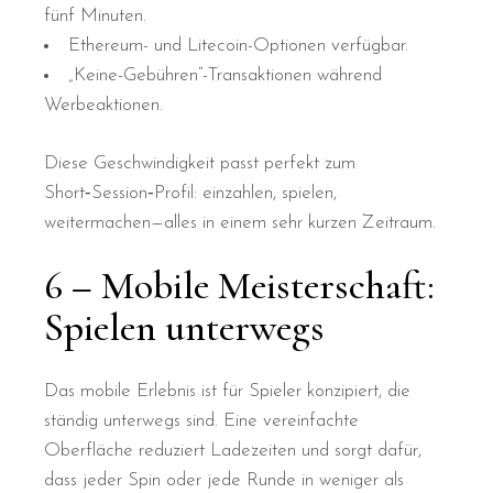
fünf Minuten.
Ethereum- und Litecoin-Optionen verfügbar.
„Keine-Gebühren“-Transaktionen während
Werbeaktionen.
Diese Geschwindigkeit passt perfekt zum
Short‑Session‑Profil: einzahlen, spielen,
weitermachen—alles in einem sehr kurzen Zeitraum.
6 – Mobile Meisterschaft:
Spielen unterwegs
Das mobile Erlebnis ist für Spieler konzipiert, die
ständig unterwegs sind. Eine vereinfachte
Oberfläche reduziert Ladezeiten und sorgt dafür,
dass jeder Spin oder jede Runde in weniger als