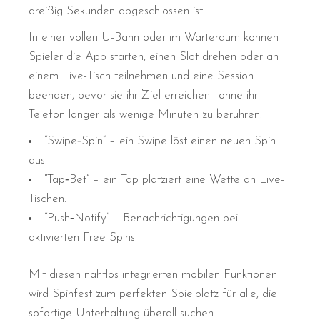
dreißig Sekunden abgeschlossen ist.
In einer vollen U-Bahn oder im Warteraum können
Spieler die App starten, einen Slot drehen oder an
einem Live-Tisch teilnehmen und eine Session
beenden, bevor sie ihr Ziel erreichen—ohne ihr
Telefon länger als wenige Minuten zu berühren.
“Swipe‑Spin” – ein Swipe löst einen neuen Spin
aus.
“Tap‑Bet” – ein Tap platziert eine Wette an Live-
Tischen.
“Push‑Notify” – Benachrichtigungen bei
aktivierten Free Spins.
Mit diesen nahtlos integrierten mobilen Funktionen
wird Spinfest zum perfekten Spielplatz für alle, die
sofortige Unterhaltung überall suchen.