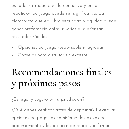
es todo, su impacto en la confianza y en la
repetición de juego puede ser significativo. La
plataforma que equilibra seguridad y agilidad puede
ganar preferencia entre usuarios que priorizan
resultados rápidos.
Opciones de juego responsable integradas
Consejos para disfrutar sin excesos
Recomendaciones finales
y próximos pasos
¿Es legal y seguro en tu jurisdicción?
¿Qué debes verificar antes de depositar? Revisa las
opciones de pago, las comisiones, los plazos de
procesamiento y las políticas de retiro. Confirmar