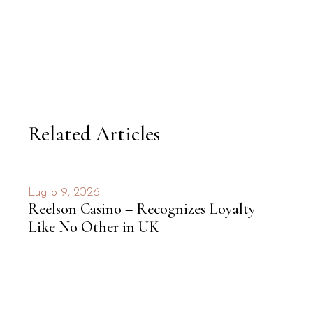
Related Articles
Luglio 9, 2026
Reelson Casino – Recognizes Loyalty
Like No Other in UK