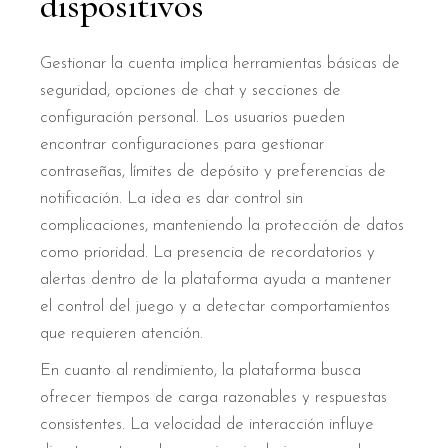
dispositivos
Gestionar la cuenta implica herramientas básicas de
seguridad, opciones de chat y secciones de
configuración personal. Los usuarios pueden
encontrar configuraciones para gestionar
contraseñas, límites de depósito y preferencias de
notificación. La idea es dar control sin
complicaciones, manteniendo la protección de datos
como prioridad. La presencia de recordatorios y
alertas dentro de la plataforma ayuda a mantener
el control del juego y a detectar comportamientos
que requieren atención.
En cuanto al rendimiento, la plataforma busca
ofrecer tiempos de carga razonables y respuestas
consistentes. La velocidad de interacción influye