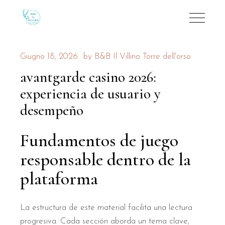
Giugno 18, 2026
by
B&B Il Villino Torre dell'orso
avantgarde casino 2026:
experiencia de usuario y
desempeño
Fundamentos de juego
responsable dentro de la
plataforma
La estructura de este material facilita una lectura
progresiva. Cada sección aborda un tema clave,