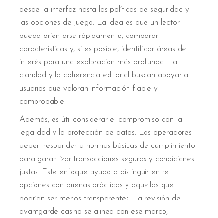
desde la interfaz hasta las políticas de seguridad y
las opciones de juego. La idea es que un lector
pueda orientarse rápidamente, comparar
características y, si es posible, identificar áreas de
interés para una exploración más profunda. La
claridad y la coherencia editorial buscan apoyar a
usuarios que valoran información fiable y
comprobable.
Además, es útil considerar el compromiso con la
legalidad y la protección de datos. Los operadores
deben responder a normas básicas de cumplimiento
para garantizar transacciones seguras y condiciones
justas. Este enfoque ayuda a distinguir entre
opciones con buenas prácticas y aquellas que
podrían ser menos transparentes. La revisión de
avantgarde casino se alinea con ese marco,