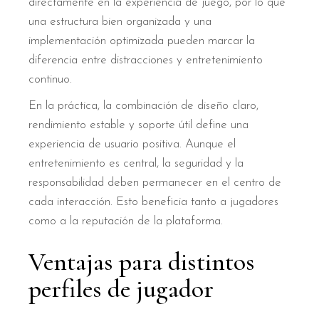
directamente en la experiencia de juego, por lo que
una estructura bien organizada y una
implementación optimizada pueden marcar la
diferencia entre distracciones y entretenimiento
continuo.
En la práctica, la combinación de diseño claro,
rendimiento estable y soporte útil define una
experiencia de usuario positiva. Aunque el
entretenimiento es central, la seguridad y la
responsabilidad deben permanecer en el centro de
cada interacción. Esto beneficia tanto a jugadores
como a la reputación de la plataforma.
Ventajas para distintos
perfiles de jugador