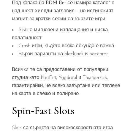
Под капака на
BDM Bet
се намира каталог с
над шест хиляди заглавия – но истинският
магнит за кратки сесии са бързите игри.
Slots с мигновени изплащания и ниска
волатилност.
Crash игри, където всяка секунда е важна.
Бързи варианти на blackjack и baccarat.
Всички те са предоставени от популярни
студиа като NetEnt, Yggdrasil и Thunderkick,
гарантирайки, че всяко завъртане или теглене
на карта е свежо и полирано.
Spin‑Fast Slots
Slots са сърцето на високоскоростната игра.