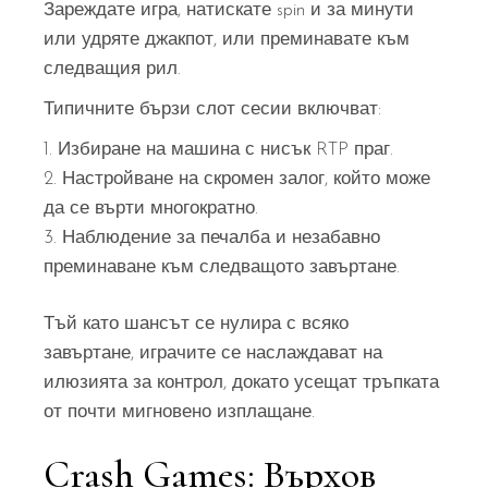
Зареждате игра, натискате spin и за минути
или удряте джакпот, или преминавате към
следващия рил.
Типичните бързи слот сесии включват:
Избиране на машина с нисък RTP праг.
Настройване на скромен залог, който може
да се върти многократно.
Наблюдение за печалба и незабавно
преминаване към следващото завъртане.
Тъй като шансът се нулира с всяко
завъртане, играчите се наслаждават на
илюзията за контрол, докато усещат тръпката
от почти мигновено изплащане.
Crash Games: Върхов