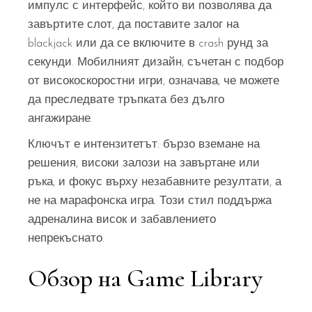
импулс с интерфейс, който ви позволява да
завъртите слот, да поставите залог на
blackjack или да се включите в crash рунд за
секунди. Мобилният дизайн, съчетан с подбор
от високоскоростни игри, означава, че можете
да преследвате тръпката без дълго
ангажиране.
Ключът е интензитетът: бързо вземане на
решения, високи залози на завъртане или
ръка, и фокус върху незабавните резултати, а
не на марафонска игра. Този стил поддържа
адреналина висок и забавлението
непрекъснато.
Обзор на Game Library