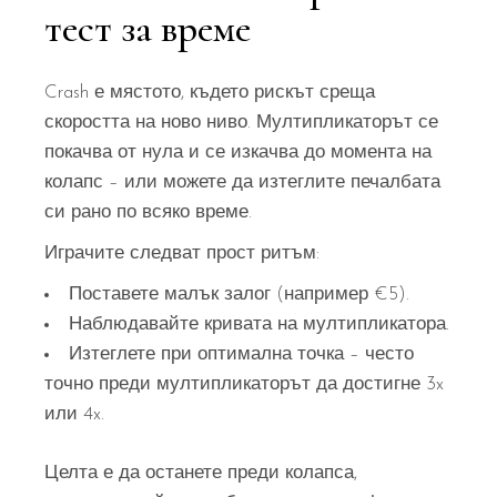
тест за време
Crash е мястото, където рискът среща
скоростта на ново ниво. Мултипликаторът се
покачва от нула и се изкачва до момента на
колапс – или можете да изтеглите печалбата
си рано по всяко време.
Играчите следват прост ритъм:
Поставете малък залог (например €5).
Наблюдавайте кривата на мултипликатора.
Изтеглете при оптимална точка – често
точно преди мултипликаторът да достигне 3x
или 4x.
Целта е да останете преди колапса,