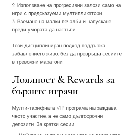
Използване на прогресивни залози само на
игри с предсказуеми мултипликатори.
Вземане на малки печалби и напускане
преди умората да настъпи.
Този дисциплиниран подход поддържа
забавлението живо, без да превръща сесиите
в тревожни маратони.
Лоялност & Rewards за
бързите играчи
Мулти‑тарифната VIP програма награждава
често участие, а не само дългосрочни
депозити. За кратки сесии: