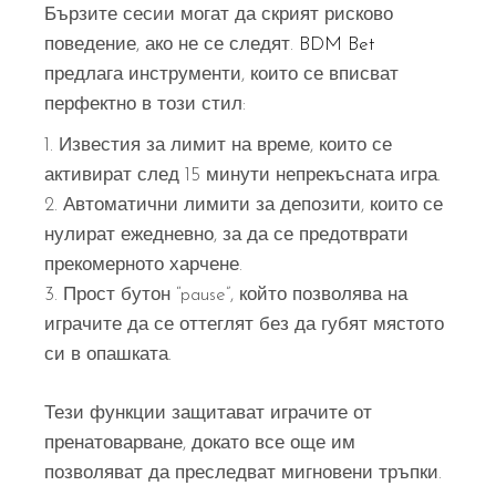
Бързите сесии могат да скрият рисково
поведение, ако не се следят.
BDM Bet
предлага инструменти, които се вписват
перфектно в този стил:
Известия за лимит на време, които се
активират след 15 минути непрекъсната игра.
Автоматични лимити за депозити, които се
нулират ежедневно, за да се предотврати
прекомерното харчене.
Прост бутон “pause”, който позволява на
играчите да се оттеглят без да губят мястото
си в опашката.
Тези функции защитават играчите от
пренатоварване, докато все още им
позволяват да преследват мигновени тръпки.