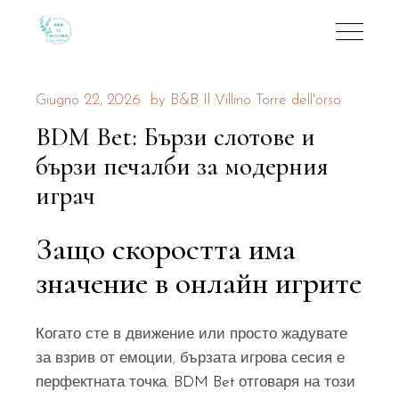
Giugno 22, 2026
by
B&B Il Villino Torre dell'orso
BDM Bet: Бързи слотове и
бързи печалби за модерния
играч
Защо скоростта има
значение в онлайн игрите
Когато сте в движение или просто жадувате
за взрив от емоции, бързата игрова сесия е
перфектната точка.
BDM Bet
отговаря на този