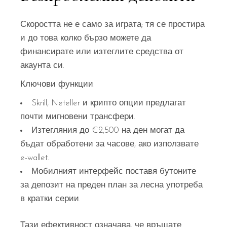
Скоростта не е само за играта; тя се простира
и до това колко бързо можете да
финансирате или изтеглите средства от
акаунта си.
Ключови функции:
Skrill, Neteller и крипто опции предлагат
почти мигновени трансфери.
Изтегляния до €2,500 на ден могат да
бъдат обработени за часове, ако използвате
e-wallet.
Мобилният интерфейс поставя бутоните
за депозит на преден план за лесна употреба
в кратки серии.
Тази ефективност означава, че връщате