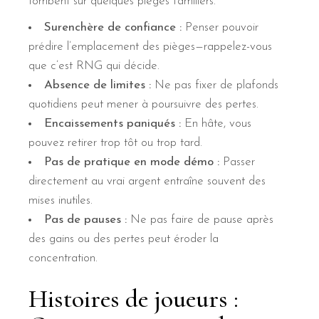
tombent sur quelques pièges familiers.
Surenchère de confiance :
Penser pouvoir
prédire l’emplacement des pièges—rappelez-vous
que c’est RNG qui décide.
Absence de limites :
Ne pas fixer de plafonds
quotidiens peut mener à poursuivre des pertes.
Encaissements paniqués :
En hâte, vous
pouvez retirer trop tôt ou trop tard.
Pas de pratique en mode démo :
Passer
directement au vrai argent entraîne souvent des
mises inutiles.
Pas de pauses :
Ne pas faire de pause après
des gains ou des pertes peut éroder la
concentration.
Histoires de joueurs :