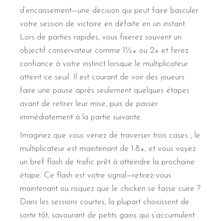
d’encaissement—une décision qui peut faire basculer
votre session de victoire en défaite en un instant.
Lors de parties rapides, vous fixerez souvent un
objectif conservateur comme 1½× ou 2× et ferez
confiance à votre instinct lorsque le multiplicateur
atteint ce seuil. Il est courant de voir des joueurs
faire une pause après seulement quelques étapes
avant de retirer leur mise, puis de passer
immédiatement à la partie suivante.
Imaginez que vous venez de traverser trois cases ; le
multiplicateur est maintenant de 1.8×, et vous voyez
un bref flash de trafic prêt à atteindre la prochaine
étape. Ce flash est votre signal—retirez-vous
maintenant ou risquez que le chicken se fasse cuire ?
Dans les sessions courtes, la plupart choisissent de
sortir tôt, savourant de petits gains qui s’accumulent