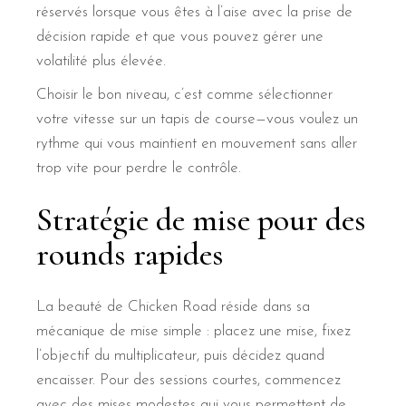
réservés lorsque vous êtes à l’aise avec la prise de
décision rapide et que vous pouvez gérer une
volatilité plus élevée.
Choisir le bon niveau, c’est comme sélectionner
votre vitesse sur un tapis de course—vous voulez un
rythme qui vous maintient en mouvement sans aller
trop vite pour perdre le contrôle.
Stratégie de mise pour des
rounds rapides
La beauté de Chicken Road réside dans sa
mécanique de mise simple : placez une mise, fixez
l’objectif du multiplicateur, puis décidez quand
encaisser. Pour des sessions courtes, commencez
avec des mises modestes qui vous permettent de