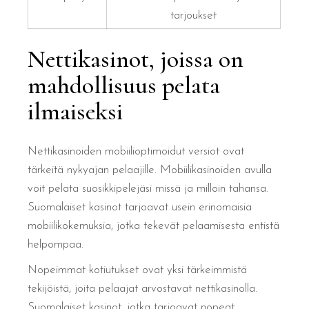
tarjoukset
Nettikasinot, joissa on
mahdollisuus pelata
ilmaiseksi
Nettikasinoiden mobiilioptimoidut versiot ovat
tärkeitä nykyajan pelaajille. Mobiilikasinoiden avulla
voit pelata suosikkipelejäsi missä ja milloin tahansa.
Suomalaiset kasinot tarjoavat usein erinomaisia
mobiilikokemuksia, jotka tekevät pelaamisesta entistä
helpompaa.
Nopeimmat kotiutukset ovat yksi tärkeimmistä
tekijöistä, joita pelaajat arvostavat nettikasinolla.
Suomalaiset kasinot, jotka tarjoavat nopeat