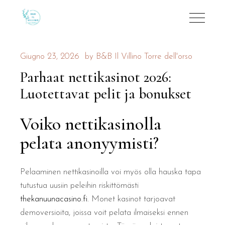
Giugno 23, 2026
by
B&B Il Villino Torre dell'orso
Parhaat nettikasinot 2026:
Luotettavat pelit ja bonukset
Voiko nettikasinolla
pelata anonyymisti?
Pelaaminen nettikasinoilla voi myös olla hauska tapa
tutustua uusiin peleihin riskittömästi
thekanuunacasino.fi
. Monet kasinot tarjoavat
demoversioita, joissa voit pelata ilmaiseksi ennen