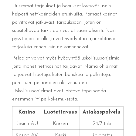
Uusimmat tarjoukset ja bonukset löytyvät usein
helposti nettikasinoiden etusivuilta. Parhaat kasinot
päivittävät jatkuvasti tarjouksiaan, joten on
suositeltavaa tarkistaa sivustot säännöllisesti. Näin
pysyt ajan tasalla ja voit hyödyntää ajankohtaisia
tarjouksia ennen kuin ne vanhenevat.
Pelaajat voivat myös hyödyntää uskollisuusohjelmia,
joita monet nettikasinot tarjoavat. Nämä ohjelmat
tarjoavat lisäetuja, kuten bonuksia ja palkintoja,
perustuen pelaamisen aktiivisuuteen.
Uskollisuusohjelmat ovat loistava tapa saada
enemmän irti pelikokemuksesta.
Kasino
Luotettavuus
Asiakaspalvelu
Kasino AU
Korkea
24/7 tuki
Kasino AV
Keski
Rajoitettu