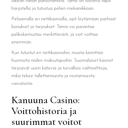
oikean rahan panostamista. Tämä on loistava tapa
harjoitella ja tutustua pelien mekaniikkaan.
Pelaamalla eri nettikasinoilla, opit löytämään parhaat
bonukset ja tarjoukset. Tämä voi parantaa
pelikokemustasi merkittävästi, ja voit voittaa
enemmän.
Kun tutustut eri nettikasinoihin, muista kiinnittää
huomiota niiden maksutapoihin. Suomalaiset kasinot
tarjoavat usein käteviä ja turvallisia vaihtoehtoja,
mikä tekee tallettamisesta ja nostamisesta
vaivatonta.
Kanuuna Casino:
Voittohistoria ja
suurimmat voitot