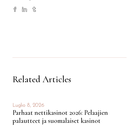
Related Articles
Luglio 8, 2026
Parhaat nettikasinot 2026: Pelaajien
palautteet ja suomalaiset kasinot