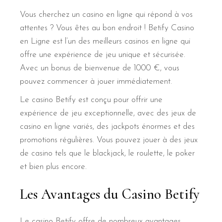
Vous cherchez un casino en ligne qui répond à vos
attentes ? Vous êtes au bon endroit ! Betify Casino
en Ligne est l’un des meilleurs casinos en ligne qui
offre une expérience de jeu unique et sécurisée.
Avec un bonus de bienvenue de 1000 €, vous
pouvez commencer à jouer immédiatement.
Le casino Betify est conçu pour offrir une
expérience de jeu exceptionnelle, avec des jeux de
casino en ligne variés, des jackpots énormes et des
promotions régulières. Vous pouvez jouer à des jeux
de casino tels que le blackjack, le roulette, le poker
et bien plus encore.
Les Avantages du Casino Betify
Le casino Betify offre de nombreux avantages,