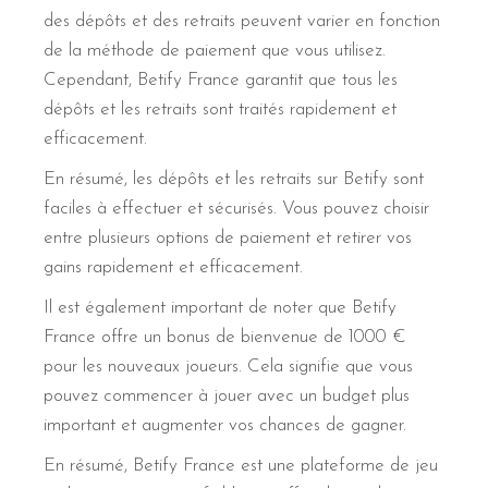
des dépôts et des retraits peuvent varier en fonction
de la méthode de paiement que vous utilisez.
Cependant, Betify France garantit que tous les
dépôts et les retraits sont traités rapidement et
efficacement.
En résumé, les dépôts et les retraits sur Betify sont
faciles à effectuer et sécurisés. Vous pouvez choisir
entre plusieurs options de paiement et retirer vos
gains rapidement et efficacement.
Il est également important de noter que Betify
France offre un bonus de bienvenue de 1000 €
pour les nouveaux joueurs. Cela signifie que vous
pouvez commencer à jouer avec un budget plus
important et augmenter vos chances de gagner.
En résumé, Betify France est une plateforme de jeu