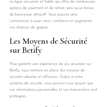
en ligne sécurisée et fiable qui offre de nombreuses
options de paiement et de retrait, ainsi qu’un bonus
de bienvenue attractif. Vous pouvez ainsi
commencer à jouer avec confiance et augmenter
vos chances de gagner.
Les Moyens de Sécurité
sur Betify
Pour garantir une expérience de jeu sécurisée sur
Betify, nous mettons en place des moyens de
sécurité robustes et efficaces. Grâce à notre
système de sécurité, vous pouvez vous assurer que
vos informations personnelles et vos transactions sont
protégées.