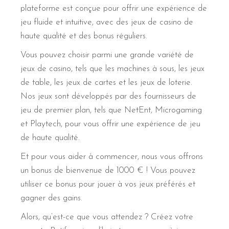
plateforme est conçue pour offrir une expérience de
jeu fluide et intuitive, avec des jeux de casino de
haute qualité et des bonus réguliers.
Vous pouvez choisir parmi une grande variété de
jeux de casino, tels que les machines à sous, les jeux
de table, les jeux de cartes et les jeux de loterie.
Nos jeux sont développés par des fournisseurs de
jeu de premier plan, tels que NetEnt, Microgaming
et Playtech, pour vous offrir une expérience de jeu
de haute qualité.
Et pour vous aider à commencer, nous vous offrons
un bonus de bienvenue de 1000 € ! Vous pouvez
utiliser ce bonus pour jouer à vos jeux préférés et
gagner des gains.
Alors, qu’est-ce que vous attendez ? Créez votre