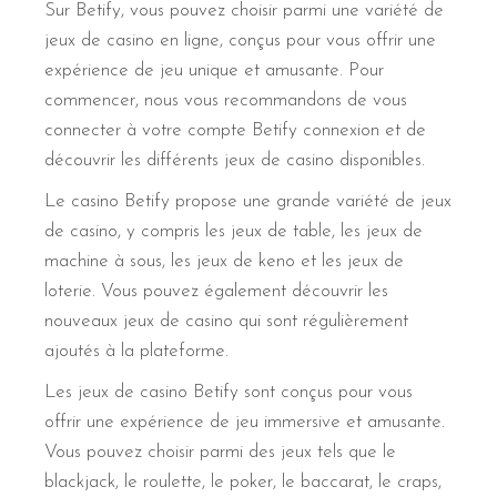
Sur Betify, vous pouvez choisir parmi une variété de
jeux de casino en ligne, conçus pour vous offrir une
expérience de jeu unique et amusante. Pour
commencer, nous vous recommandons de vous
connecter à votre compte Betify connexion et de
découvrir les différents jeux de casino disponibles.
Le casino Betify propose une grande variété de jeux
de casino, y compris les jeux de table, les jeux de
machine à sous, les jeux de keno et les jeux de
loterie. Vous pouvez également découvrir les
nouveaux jeux de casino qui sont régulièrement
ajoutés à la plateforme.
Les jeux de casino Betify sont conçus pour vous
offrir une expérience de jeu immersive et amusante.
Vous pouvez choisir parmi des jeux tels que le
blackjack, le roulette, le poker, le baccarat, le craps,