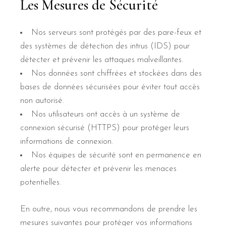
Les Mesures de Sécurité
Nos serveurs sont protégés par des pare-feux et
des systèmes de détection des intrus (IDS) pour
détecter et prévenir les attaques malveillantes.
Nos données sont chiffrées et stockées dans des
bases de données sécurisées pour éviter tout accès
non autorisé.
Nos utilisateurs ont accès à un système de
connexion sécurisé (HTTPS) pour protéger leurs
informations de connexion.
Nos équipes de sécurité sont en permanence en
alerte pour détecter et prévenir les menaces
potentielles.
En outre, nous vous recommandons de prendre les
mesures suivantes pour protéger vos informations