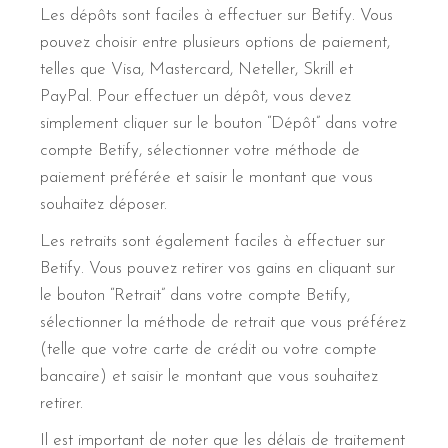
Les dépôts sont faciles à effectuer sur Betify. Vous
pouvez choisir entre plusieurs options de paiement,
telles que Visa, Mastercard, Neteller, Skrill et
PayPal. Pour effectuer un dépôt, vous devez
simplement cliquer sur le bouton “Dépôt” dans votre
compte Betify, sélectionner votre méthode de
paiement préférée et saisir le montant que vous
souhaitez déposer.
Les retraits sont également faciles à effectuer sur
Betify. Vous pouvez retirer vos gains en cliquant sur
le bouton “Retrait” dans votre compte Betify,
sélectionner la méthode de retrait que vous préférez
(telle que votre carte de crédit ou votre compte
bancaire) et saisir le montant que vous souhaitez
retirer.
Il est important de noter que les délais de traitement