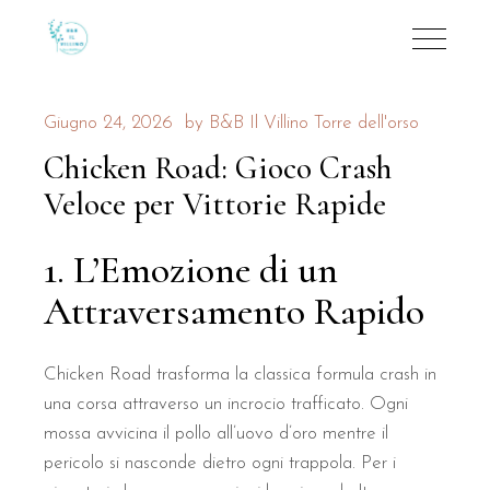
Giugno 24, 2026
by
B&B Il Villino Torre dell'orso
Chicken Road: Gioco Crash
Veloce per Vittorie Rapide
1. L’Emozione di un
Attraversamento Rapido
Chicken Road trasforma la classica formula crash in
una corsa attraverso un incrocio trafficato. Ogni
mossa avvicina il pollo all’uovo d’oro mentre il
pericolo si nasconde dietro ogni trappola. Per i