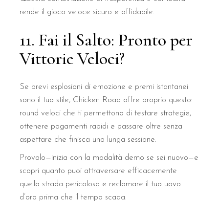
rende il gioco veloce sicuro e affidabile.
11. Fai il Salto: Pronto per
Vittorie Veloci?
Se brevi esplosioni di emozione e premi istantanei
sono il tuo stile, Chicken Road offre proprio questo:
round veloci che ti permettono di testare strategie,
ottenere pagamenti rapidi e passare oltre senza
aspettare che finisca una lunga sessione.
Provalo—inizia con la modalità demo se sei nuovo—e
scopri quanto puoi attraversare efficacemente
quella strada pericolosa e reclamare il tuo uovo
d’oro prima che il tempo scada.