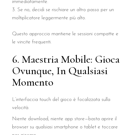
immediatamente.
Se no, decidi se rischiare un altro passo per un
moltiplicatore leggermente più alto.
Questo approccio mantiene le sessioni compatte e
le vincite frequenti.
6. Maestria Mobile: Gioca
Ovunque, In Qualsiasi
Momento
L’interfaccia touch del gioco è focalizzata sulla
velocità.
Niente download, niente app store—basta aprire il
browser su qualsiasi smartphone o tablet e toccare