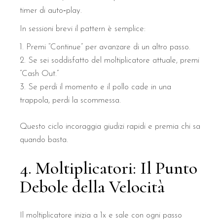
timer di auto‑play.
In sessioni brevi il pattern è semplice:
Premi “Continue” per avanzare di un altro passo.
Se sei soddisfatto del moltiplicatore attuale, premi
“Cash Out.”
Se perdi il momento e il pollo cade in una
trappola, perdi la scommessa.
Questo ciclo incoraggia giudizi rapidi e premia chi sa
quando basta.
4. Moltiplicatori: Il Punto
Debole della Velocità
Il moltiplicatore inizia a 1x e sale con ogni passo