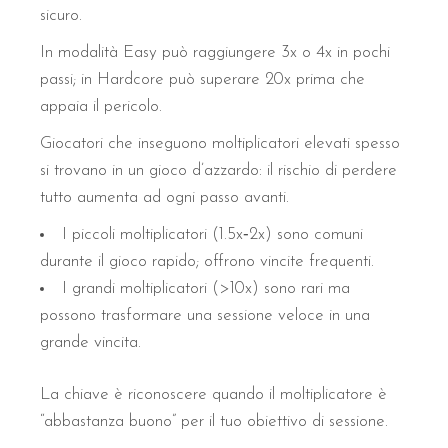
sicuro.
In modalità Easy può raggiungere 3x o 4x in pochi
passi; in Hardcore può superare 20x prima che
appaia il pericolo.
Giocatori che inseguono moltiplicatori elevati spesso
si trovano in un gioco d’azzardo: il rischio di perdere
tutto aumenta ad ogni passo avanti.
I piccoli moltiplicatori (1.5x‑2x) sono comuni
durante il gioco rapido; offrono vincite frequenti.
I grandi moltiplicatori (>10x) sono rari ma
possono trasformare una sessione veloce in una
grande vincita.
La chiave è riconoscere quando il moltiplicatore è
“abbastanza buono” per il tuo obiettivo di sessione.