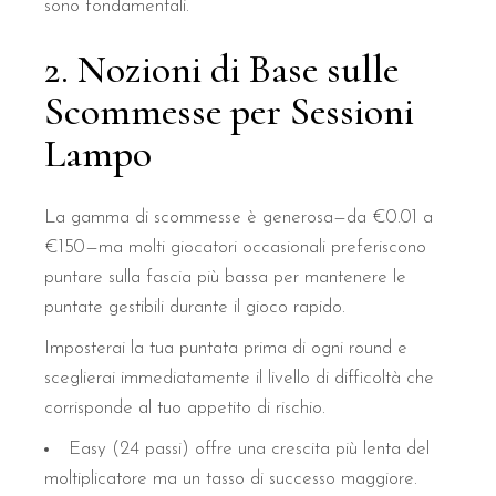
sono fondamentali.
2. Nozioni di Base sulle
Scommesse per Sessioni
Lampo
La gamma di scommesse è generosa—da €0.01 a
€150—ma molti giocatori occasionali preferiscono
puntare sulla fascia più bassa per mantenere le
puntate gestibili durante il gioco rapido.
Imposterai la tua puntata prima di ogni round e
sceglierai immediatamente il livello di difficoltà che
corrisponde al tuo appetito di rischio.
Easy (24 passi) offre una crescita più lenta del
moltiplicatore ma un tasso di successo maggiore.