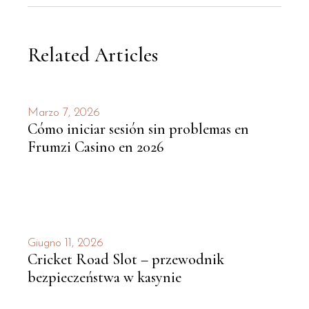
Related Articles
Marzo 7, 2026
Cómo iniciar sesión sin problemas en
Frumzi Casino en 2026
Giugno 11, 2026
Cricket Road Slot – przewodnik
bezpieczeństwa w kasynie