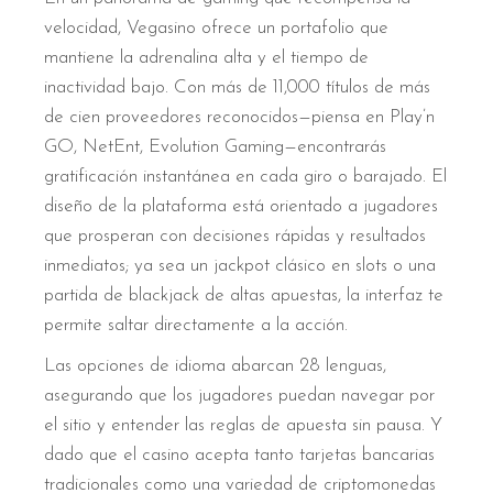
velocidad, Vegasino ofrece un portafolio que
mantiene la adrenalina alta y el tiempo de
inactividad bajo. Con más de 11,000 títulos de más
de cien proveedores reconocidos—piensa en Play’n
GO, NetEnt, Evolution Gaming—encontrarás
gratificación instantánea en cada giro o barajado. El
diseño de la plataforma está orientado a jugadores
que prosperan con decisiones rápidas y resultados
inmediatos; ya sea un jackpot clásico en slots o una
partida de blackjack de altas apuestas, la interfaz te
permite saltar directamente a la acción.
Las opciones de idioma abarcan 28 lenguas,
asegurando que los jugadores puedan navegar por
el sitio y entender las reglas de apuesta sin pausa. Y
dado que el casino acepta tanto tarjetas bancarias
tradicionales como una variedad de criptomonedas