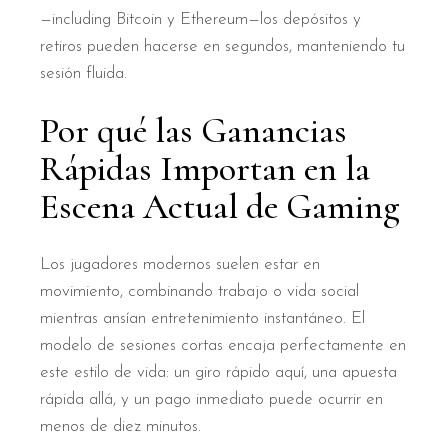
—including Bitcoin y Ethereum—los depósitos y
retiros pueden hacerse en segundos, manteniendo tu
sesión fluida.
Por qué las Ganancias
Rápidas Importan en la
Escena Actual de Gaming
Los jugadores modernos suelen estar en
movimiento, combinando trabajo o vida social
mientras ansían entretenimiento instantáneo. El
modelo de sesiones cortas encaja perfectamente en
este estilo de vida: un giro rápido aquí, una apuesta
rápida allá, y un pago inmediato puede ocurrir en
menos de diez minutos.