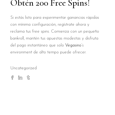
Obtén 200 Free Spins!
Si estás listo para experimentar ganancias rápidas
con mínima configuración, regístrate ahora y
reclama tus free spins. Comienza con un pequeño
bankroll, mantén tus apuestas modestas y disfruta
del pago instantáneo que solo
Vegasino
’s
environment de alto tempo puede ofrecer.
Uncategorized