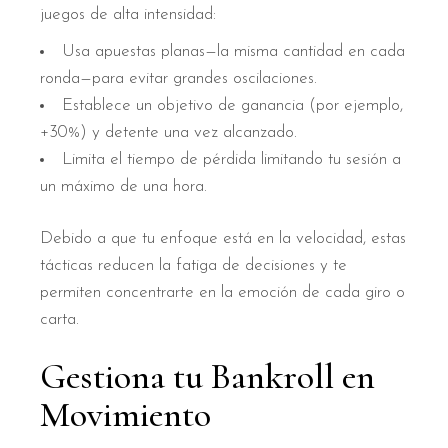
juegos de alta intensidad:
Usa apuestas planas—la misma cantidad en cada
ronda—para evitar grandes oscilaciones.
Establece un objetivo de ganancia (por ejemplo,
+30%) y detente una vez alcanzado.
Limita el tiempo de pérdida limitando tu sesión a
un máximo de una hora.
Debido a que tu enfoque está en la velocidad, estas
tácticas reducen la fatiga de decisiones y te
permiten concentrarte en la emoción de cada giro o
carta.
Gestiona tu Bankroll en
Movimiento