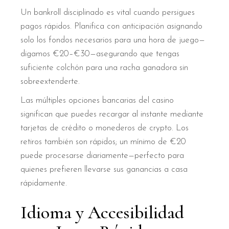
Un bankroll disciplinado es vital cuando persigues
pagos rápidos. Planifica con anticipación asignando
solo los fondos necesarios para una hora de juego—
digamos €20–€30—asegurando que tengas
suficiente colchón para una racha ganadora sin
sobreextenderte.
Las múltiples opciones bancarias del casino
significan que puedes recargar al instante mediante
tarjetas de crédito o monederos de crypto. Los
retiros también son rápidos; un mínimo de €20
puede procesarse diariamente—perfecto para
quienes prefieren llevarse sus ganancias a casa
rápidamente.
Idioma y Accesibilidad