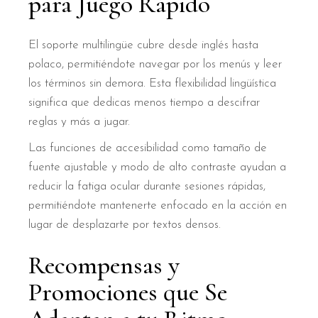
para Juego Rápido
El soporte multilingüe cubre desde inglés hasta
polaco, permitiéndote navegar por los menús y leer
los términos sin demora. Esta flexibilidad lingüística
significa que dedicas menos tiempo a descifrar
reglas y más a jugar.
Las funciones de accesibilidad como tamaño de
fuente ajustable y modo de alto contraste ayudan a
reducir la fatiga ocular durante sesiones rápidas,
permitiéndote mantenerte enfocado en la acción en
lugar de desplazarte por textos densos.
Recompensas y
Promociones que Se