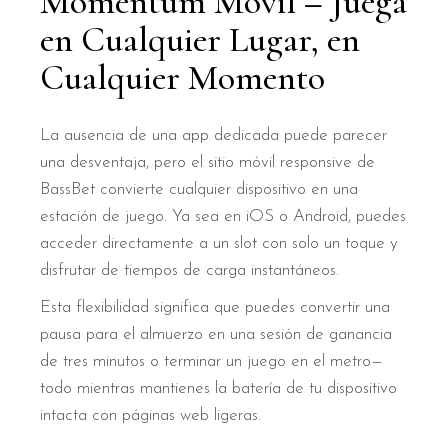
Momentum Móvil – Juega
en Cualquier Lugar, en
Cualquier Momento
La ausencia de una app dedicada puede parecer
una desventaja, pero el sitio móvil responsive de
BassBet convierte cualquier dispositivo en una
estación de juego. Ya sea en iOS o Android, puedes
acceder directamente a un slot con solo un toque y
disfrutar de tiempos de carga instantáneos.
Esta flexibilidad significa que puedes convertir una
pausa para el almuerzo en una sesión de ganancia
de tres minutos o terminar un juego en el metro—
todo mientras mantienes la batería de tu dispositivo
intacta con páginas web ligeras.