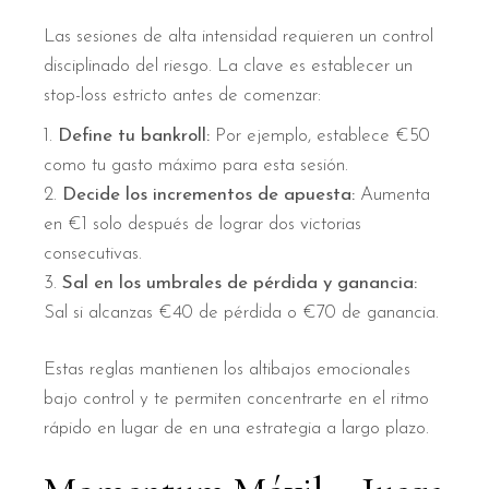
Las sesiones de alta intensidad requieren un control
disciplinado del riesgo. La clave es establecer un
stop-loss estricto antes de comenzar:
Define tu bankroll:
Por ejemplo, establece €50
como tu gasto máximo para esta sesión.
Decide los incrementos de apuesta:
Aumenta
en €1 solo después de lograr dos victorias
consecutivas.
Sal en los umbrales de pérdida y ganancia:
Sal si alcanzas €40 de pérdida o €70 de ganancia.
Estas reglas mantienen los altibajos emocionales
bajo control y te permiten concentrarte en el ritmo
rápido en lugar de en una estrategia a largo plazo.