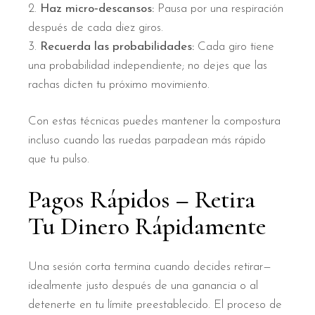
Haz micro‑descansos:
Pausa por una respiración
después de cada diez giros.
Recuerda las probabilidades:
Cada giro tiene
una probabilidad independiente; no dejes que las
rachas dicten tu próximo movimiento.
Con estas técnicas puedes mantener la compostura
incluso cuando las ruedas parpadean más rápido
que tu pulso.
Pagos Rápidos – Retira
Tu Dinero Rápidamente
Una sesión corta termina cuando decides retirar—
idealmente justo después de una ganancia o al
detenerte en tu límite preestablecido. El proceso de