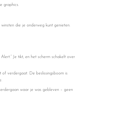
e graphics.
e winsten die je onderweg kunt genieten.
lert.” Je tikt, en het scherm schakelt over
t of verdergaat. De beslissingsboom is
e.
 verdergaan waar je was gebleven – geen