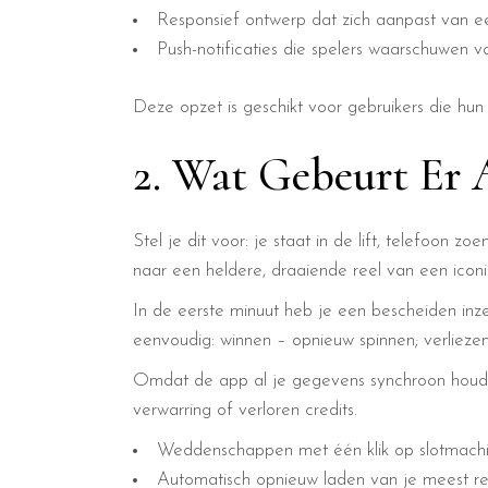
Responsief ontwerp dat zich aanpast van ee
Push-notificaties die spelers waarschuwen 
Deze opzet is geschikt voor gebruikers die hun
2. Wat Gebeurt Er 
Stel je dit voor: je staat in de lift, telefoon zo
naar een heldere, draaiende reel van een iconi
In de eerste minuut heb je een bescheiden inze
eenvoudig: winnen – opnieuw spinnen; verliezen
Omdat de app al je gegevens synchroon houdt,
verwarring of verloren credits.
Weddenschappen met één klik op slotmachi
Automatisch opnieuw laden van je meest rece