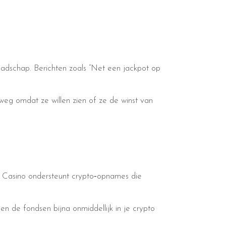
raadschap. Berichten zoals “Net een jackpot op
lweg omdat ze willen zien of ze de winst van
ck Casino ondersteunt crypto‑opnames die
n de fondsen bijna onmiddellijk in je crypto