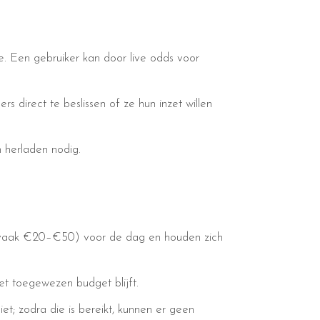
. Een gebruiker kan door live odds voor
rs direct te beslissen of ze hun inzet willen
n herladen nodig.
ij (vaak €20–€50) voor de dag en houden zich
et toegewezen budget blijft.
et; zodra die is bereikt, kunnen er geen