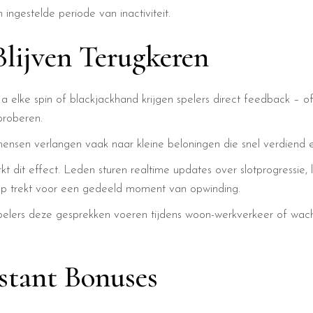
 ingestelde periode van inactiviteit.
Blijven Terugkeren
a elke spin of blackjackhand krijgen spelers direct feedback – o
proberen.
 mensen verlangen vaak naar kleine beloningen die snel verdien
dit effect. Leden sturen realtime updates over slotprogressie, liv
 app trekt voor een gedeeld moment van opwinding.
pelers deze gesprekken voeren tijdens woon-werkverkeer of wach
nstant Bonuses