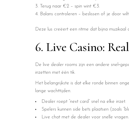
Terug naar €2 – spin wint €3.
Balans controleren – beslissen of je door wil
Deze lus creëert een ritme dat bijna muzikaal
6. Live Casino: Rea
De live dealer rooms zijn een andere snel‑gep
inzetten met één tik.
Het belangrijkste is dat elke ronde binnen on
lange wachttijden.
Dealer roept “next card” snel na elke inzet.
Spelers kunnen side bets plaatsen (zoals “bl
Live chat met de dealer voor snelle vragen.