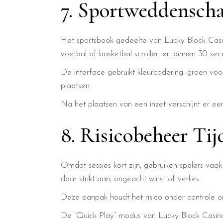
7. Sportweddensc
Het sportsbook-gedeelte van Lucky Block Casin
voetbal of basketbal scrollen en binnen 30 se
De interface gebruikt kleurcodering: groen voor 
plaatsen.
Na het plaatsen van een inzet verschijnt er ee
8. Risicobeheer Tij
Omdat sessies kort zijn, gebruiken spelers va
daar strikt aan, ongeacht winst of verlies.
Deze aanpak houdt het risico onder controle om
De “Quick Play” modus van Lucky Block Casino be