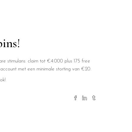
pins!
re stimulans: claim tot €4.000 plus 175 free
je account met een minimale storting van €20.
ok!