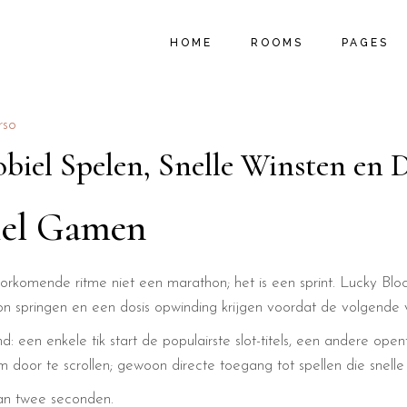
MAIN HOME
ROOM LIST TYPES
ABOUT U
HOME
ROOMS
PAGES
B&B HOME
ROOM LIST LAYOUTS
PROMOTIO
HOSTEL HOME
SINGLE ROOM
LOCAL AC
SUMMER RESORT
MY ACCOUNT
MENU PA
MAIN HOME
ROOM LIST TYPES
ABOUT U
rso
VACATION RESORT
CART
FAQ PAGE
B&B HOME
ROOM LIST LAYOUTS
PROMOTIO
biel Spelen, Snelle Winsten en D
HOTEL HOME
CHECKOUT
404 ERRO
HOSTEL HOME
SINGLE ROOM
LOCAL AC
LANDING
SUMMER RESORT
MY ACCOUNT
MENU PA
iel Gamen
VACATION RESORT
CART
FAQ PAGE
HOTEL HOME
CHECKOUT
404 ERRO
oorkomende ritme niet een marathon; het is een sprint. Lucky B
LANDING
on springen en een dosis opwinding krijgen voordat de volgende 
: een enkele tik start de populairste slot-titels, een andere ope
door te scrollen; gewoon directe toegang tot spellen die snelle 
dan twee seconden.