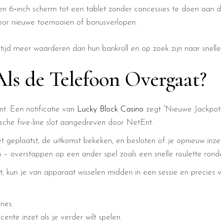
n 6‑inch scherm tot een tablet zonder concessies te doen aan d
voor nieuwe toernooien of bonusverlopen.
 tijd meer waarderen dan hun bankroll en op zoek zijn naar snell
Als de Telefoon Overgaat?
emt. Een notificatie van
Lucky Block Casino
zegt “Nieuwe Jackpot A
sche five-line slot aangedreven door NetEnt.
t geplaatst, de uitkomst bekeken, en besloten of je opnieuw inze
 – overstappen op een ander spel zoals een snelle roulette rond
 kun je van apparaat wisselen midden in een sessie en precies
nes.
nte inzet als je verder wilt spelen.