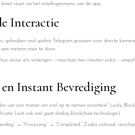
limiet reset via het instellingenmenu van de app.
le Interactie
ssies, gebruiken veel spelers Telegram-groepen voor directe kame
n aan meteen mee te doen.
 hun sessie iets verlengen – misschien tien minuten extra – simpe
 en Instant Bevrediging
inden van een manier om snel op te nemen essentieel. Lucky Blo
icatie (wat ook snel gaat dankzij blockchain-technologie).
ending” → “Processing” → “Completed.” Zodra voltooid, verschijne