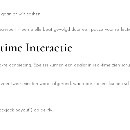
t gaan of wilt cashen.
 aanvoelt – een snelle beat gevolgd door een pauze voor reflect
ltime Interactie
akte aanbieding. Spelers kunnen een dealer in real-time zien sc
geveer twee minuten wordt afgerond, waardoor spelers kunnen sch
ackjack payout”) op de fly.