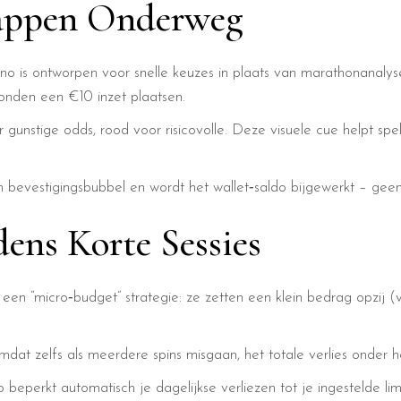
happen Onderweg
o is ontworpen voor snelle keuzes in plaats van marathonanalyse
conden een €10 inzet plaatsen.
gunstige odds, rood voor risicovolle. Deze visuele cue helpt spele
n bevestigingsbubbel en wordt het wallet‑saldo bijgewerkt – gee
dens Korte Sessies
ak een “micro‑budget” strategie: ze zetten een klein bedrag opz
dat zelfs als meerdere spins misgaan, het totale verlies onder h
perkt automatisch je dagelijkse verliezen tot je ingestelde limi