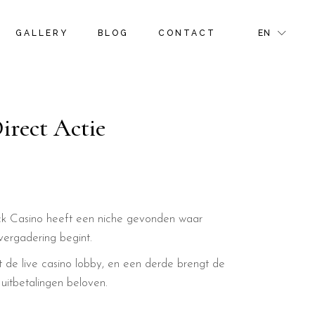
S
ROOM GALLERY
RIGHT SIDEBAR
FR
GALLERY
BLOG
CONTACT
EN
NS & OFFERS
ROOM MASONRY GALLERY
LEFT SIDEBAR
GR
TIVITIES
BLOG PINTEREST
IT
GE
BLOG SINGLE
S
ROOM GALLERY
RIGHT SIDEBAR
FR
NS & OFFERS
ROOM MASONRY GALLERY
LEFT SIDEBAR
GR
irect Actie
R PAGE
TIVITIES
BLOG PINTEREST
IT
GE
BLOG SINGLE
R PAGE
lock Casino heeft een niche gevonden waar
vergadering begint.
nt de live casino lobby, en een derde brengt de
uitbetalingen beloven.