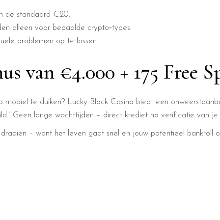
n de standaard €20.
en alleen voor bepaalde crypto‑types.
tuele problemen op te lossen.
us van €4.000 + 175 Free S
op mobiel te duiken? Lucky Block Casino biedt een onweerstaanba
ld.” Geen lange wachttijden – direct krediet na verificatie van 
aaien – want het leven gaat snel en jouw potentieel bankroll o