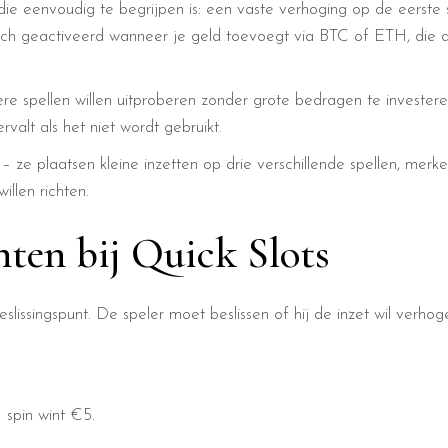
die eenvoudig te begrijpen is: een vaste verhoging op de eerste s
h geactiveerd wanneer je geld toevoegt via BTC of ETH, die dan
spellen willen uitproberen zonder grote bedragen te investeren.
valt als het niet wordt gebruikt.
 – ze plaatsen kleine inzetten op drie verschillende spellen, mer
illen richten.
nten bij Quick Slots
beslissingspunt. De speler moet beslissen of hij de inzet wil verh
 spin wint €5.