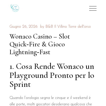
Giugno 26, 2026
by
B&B Il Villino Torre dell'orso
Wonaco Casino – Slot
Quick‑Fire & Gioco
Lightning‑Fast
1. Cosa Rende Wonaco un
Playground Pronto per lo
Sprint
Quando l’orologio segna le cinque e il weekend è
alle porte, molti giocatori desiderano qualcosa che