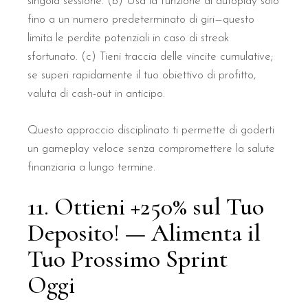
singola sessione.
(b) Usa la funzione di autoplay solo
fino a un numero predeterminato di giri—questo
limita le perdite potenziali in caso di streak
sfortunato.
(c) Tieni traccia delle vincite cumulative;
se superi rapidamente il tuo obiettivo di profitto,
valuta di cash-out in anticipo.
Questo approccio disciplinato ti permette di goderti
un gameplay veloce senza compromettere la salute
finanziaria a lungo termine.
11. Ottieni +250% sul Tuo
Deposito! — Alimenta il
Tuo Prossimo Sprint
Oggi