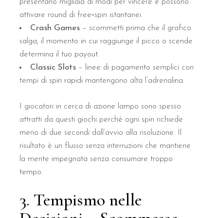
presentano migliaia di modi per vincere e possono
attivare round di free‑spin istantanei.
Crash Games
– scommetti prima che il grafico
salga; il momento in cui raggiunge il picco o scende
determina il tuo payout.
Classic Slots
– linee di pagamento semplici con
tempi di spin rapidi mantengono alta l’adrenalina.
I giocatori in cerca di azione lampo sono spesso
attratti da questi giochi perché ogni spin richiede
meno di due secondi dall’avvio alla risoluzione. Il
risultato è un flusso senza interruzioni che mantiene
la mente impegnata senza consumare troppo
tempo.
3. Tempismo nelle