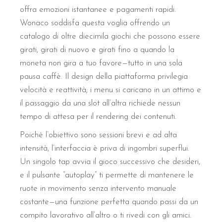
offra emozioni istantanee e pagamenti rapidi.
Wonaco soddisfa questa voglia offrendo un
catalogo di oltre diecimila giochi che possono essere
girati, girati di nuovo e girati fino a quando la
moneta non gira a tuo favore—tutto in una sola
pausa caffè. Il design della piattaforma privilegia
velocità e reattività; i menu si caricano in un attimo e
il passaggio da una slot all’altra richiede nessun
tempo di attesa per il rendering dei contenuti.
Poiché l’obiettivo sono sessioni brevi e ad alta
intensità, l’interfaccia è priva di ingombri superflui.
Un singolo tap avvia il gioco successivo che desideri,
e il pulsante “autoplay” ti permette di mantenere le
ruote in movimento senza intervento manuale
costante—una funzione perfetta quando passi da un
compito lavorativo all’altro o ti rivedi con gli amici.