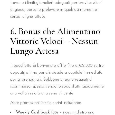
trovano i limiti giornalieri adeguati per brevi sessioni
di gioco; possono prelevare in qualsiasi momento
senza lunghe attese.
6. Bonus che Alimentano
Vittorie Veloci – Nessun
Lungo Attesa
Il pacchetto di benvenuto offre fino a €2.500 su tre
depositi, ottimo per chi desidera capitale immediato
per girare più rulli. Sebbene ci siano requisiti di
scommessa, spesso vengono soddisfatti rapidamente
una volta iniziata una serie vincente.
Altre promozioni in stile sprint includono:
Weekly Cashback 15%
– ricevi indietro una