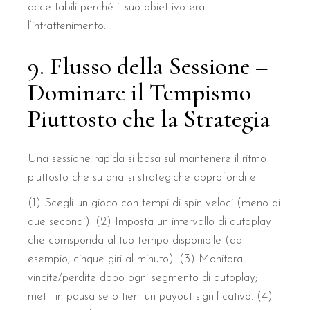
accettabili perché il suo obiettivo era
l’intrattenimento.
9. Flusso della Sessione –
Dominare il Tempismo
Piuttosto che la Strategia
Una sessione rapida si basa sul mantenere il ritmo
piuttosto che su analisi strategiche approfondite:
(1) Scegli un gioco con tempi di spin veloci (meno di
due secondi).
(2) Imposta un intervallo di autoplay
che corrisponda al tuo tempo disponibile (ad
esempio, cinque giri al minuto).
(3) Monitora
vincite/perdite dopo ogni segmento di autoplay;
metti in pausa se ottieni un payout significativo.
(4)