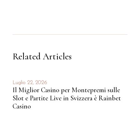
Related Articles
Luglio 22, 2026
Il Miglior Casino per Montepremi sulle
Slot e Partite Live in Svizzera è Rainbet
Casino