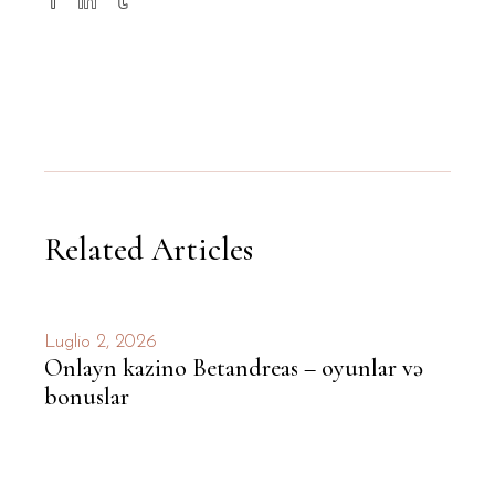
Related Articles
Luglio 2, 2026
Onlayn kazino Betandreas – oyunlar və
bonuslar