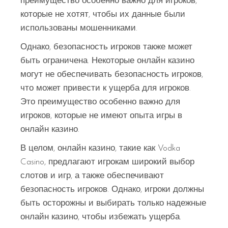
преимущество особенно важно для игроков,
которые не хотят, чтобы их данные были
использованы мошенниками.
Однако, безопасность игроков также может
быть ограничена. Некоторые онлайн казино
могут не обеспечивать безопасность игроков,
что может привести к ущерба для игроков.
Это преимущество особенно важно для
игроков, которые не имеют опыта игры в
онлайн казино.
В целом, онлайн казино, такие как Vodka
Casino, предлагают игрокам широкий выбор
слотов и игр, а также обеспечивают
безопасность игроков. Однако, игроки должны
быть осторожны и выбирать только надежные
онлайн казино, чтобы избежать ущерба.