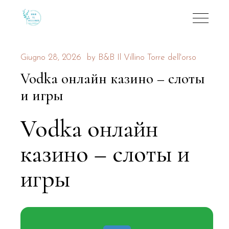
Giugno 28, 2026
by
B&B Il Villino Torre dell'orso
Vodka онлайн казино – слоты
и игры
Vodka онлайн
казино – слоты и
игры