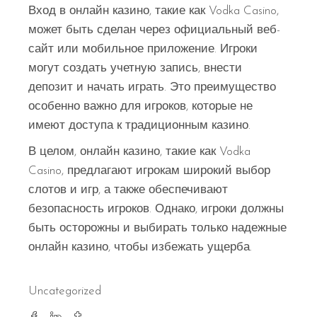
Вход в онлайн казино, такие как Vodka Casino,
может быть сделан через официальный веб-
сайт или мобильное приложение. Игроки
могут создать учетную запись, внести
депозит и начать играть. Это преимущество
особенно важно для игроков, которые не
имеют доступа к традиционным казино.
В целом, онлайн казино, такие как Vodka
Casino, предлагают игрокам широкий выбор
слотов и игр, а также обеспечивают
безопасность игроков. Однако, игроки должны
быть осторожны и выбирать только надежные
онлайн казино, чтобы избежать ущерба.
Uncategorized