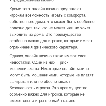
к традиционным казино.
Кроме того, онлайн казино предлагают
игрокам возможность играть с комфорта
собственного дома, что может быть особенно
полезно для тех, кто не может или не хочет
выходить из дома. Это преимущество
особенно важно для игроков, которые имеют
ограничения физического характера.
Однако, онлайн казино также имеют свои
недостатки. Один из них – риск
мошенничества. Некоторые онлайн казино
могут быть мошенниками, которые не платят
выигрыши или не обеспечивают
безопасность игроков. Это преимущество
особенно важно для игроков, которые не
имеют опыта игры в онлайн казино.