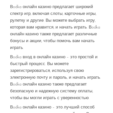
Вodka онлайн казино предлагает широкий
спектр игр, включая слоты, карточные игры,
рулетку и другие. Вы можете выбрать игру,
которая вам нравится, и начать играть. Вodka
онлайн казино также предлагает различные
бонусы и акции, чтобы помочь вам начать
играть.
Вodka вход в онлайн казино – это простой и
быстрый процесс. Вы можете
зарегистрироваться, используя свою
электронную почту и пароль, и начать играть.
Вodka онлайн казино также предлагает
безопасную и надежную систему оплаты,
чтобы вы могли играть с уверенностью.
Вodka онлайн казино – это лучший способ