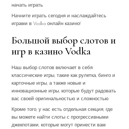
начать играть.
Начните играть сегодня и наслаждайтесь
играми в Vodka онлайн казино!
Большой выбор слотов и
игр в казино Vodka
Наш выбор слотов включает в себя
классические игры, такие как рулетка, бинго и
карточные игры, а также новые и
инновационные игры, которые будут радовать
вас своей оригинальностью и сложностью.
Кроме того, у нас есть отдельная секция, где
вы можете найти слоты с прогрессивными
джекпотами, которые могут принести вам