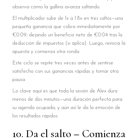
observa cómo la gallina avanza saltando.
El multiplicador sube de 1x a 1.8x en tres saltos—una
pequeña ganancia que cobra inmediatamente por
€0.09, dejando un beneficio neto de €0.04 tras la
deducción de impuestos (si aplica). Luego, reinicia la
apuesta y comienza otra ronda.
Este ciclo se repite tres veces antes de sentirse
satisfecho con sus ganancias rápidas y tomar otra
pausa.
Lo clave aquí es que toda la sesión de Alex dura
menos de dos minutos—una duración perfecta para
su agenda ocupada, y aún así le da la emoción de
los resultados rápidos.
10. Da el salto – Comienza