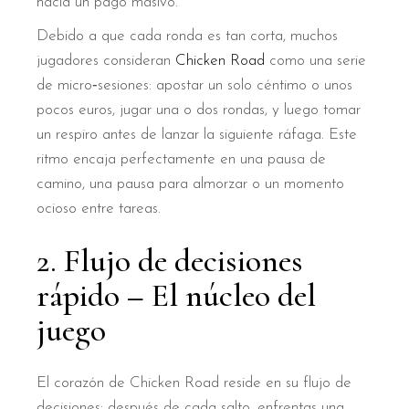
hacia un pago masivo.
Debido a que cada ronda es tan corta, muchos
jugadores consideran
Chicken Road
como una serie
de micro‑sesiones: apostar un solo céntimo o unos
pocos euros, jugar una o dos rondas, y luego tomar
un respiro antes de lanzar la siguiente ráfaga. Este
ritmo encaja perfectamente en una pausa de
camino, una pausa para almorzar o un momento
ocioso entre tareas.
2. Flujo de decisiones
rápido – El núcleo del
juego
El corazón de Chicken Road reside en su flujo de
decisiones: después de cada salto, enfrentas una