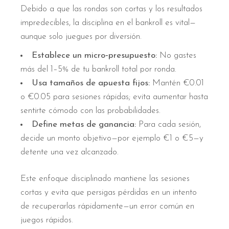
Debido a que las rondas son cortas y los resultados
impredecibles, la disciplina en el bankroll es vital—
aunque solo juegues por diversión.
Establece un micro‑presupuesto:
No gastes
más del 1–5% de tu bankroll total por ronda.
Usa tamaños de apuesta fijos:
Mantén €0.01
o €0.05 para sesiones rápidas; evita aumentar hasta
sentirte cómodo con las probabilidades.
Define metas de ganancia:
Para cada sesión,
decide un monto objetivo—por ejemplo €1 o €5—y
detente una vez alcanzado.
Este enfoque disciplinado mantiene las sesiones
cortas y evita que persigas pérdidas en un intento
de recuperarlas rápidamente—un error común en
juegos rápidos.