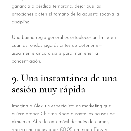
ganancia o pérdida temprana, dejar que las
emociones dicten el tamaño de la apuesta socava la
disciplina.
Una buena regla general es establecer un límite en
cuántas rondas jugarás antes de detenerte—
usualmente cinco a siete para mantener la
concentración.
9. Una instantánea de una
sesión muy rápida
Imagina a Alex, un especialista en marketing que
quiere probar Chicken Road durante las pausas de
almuerzo. Abre la app móvil después de comer,
realiza una apuesta de €0.05 en modo Easy y