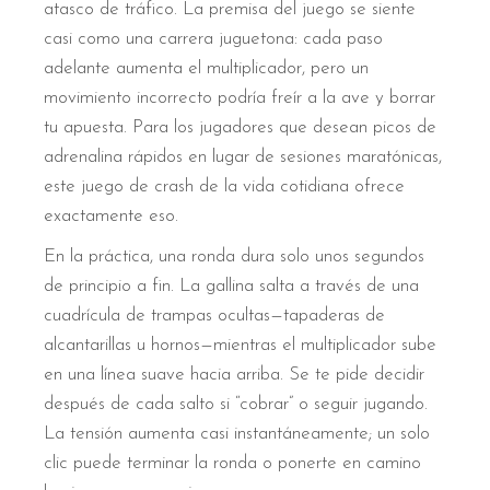
atasco de tráfico. La premisa del juego se siente
casi como una carrera juguetona: cada paso
adelante aumenta el multiplicador, pero un
movimiento incorrecto podría freír a la ave y borrar
tu apuesta. Para los jugadores que desean picos de
adrenalina rápidos en lugar de sesiones maratónicas,
este juego de crash de la vida cotidiana ofrece
exactamente eso.
En la práctica, una ronda dura solo unos segundos
de principio a fin. La gallina salta a través de una
cuadrícula de trampas ocultas—tapaderas de
alcantarillas u hornos—mientras el multiplicador sube
en una línea suave hacia arriba. Se te pide decidir
después de cada salto si “cobrar” o seguir jugando.
La tensión aumenta casi instantáneamente; un solo
clic puede terminar la ronda o ponerte en camino