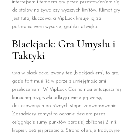
interfejsem i tempem gry przed przestawieniem się
do stołów na żywo czy wyższych limitów. Klimat gry
jest tutaj kluczowa, a VipLuck kreuje ją za
pośrednictwem wysokiej grafiki i dźwięku.
Blackjack: Gra Umysłu i
Taktyki
Gra w blackjacka, zwany też „blackjackiem”, to gra,
gdzie fart musi iść w parze z umiejętnościami i
przeliczeniem. W VipLuck Casino nasi entuzjaści tej
karcianej rozgrywki odkryją wiele jej wersji,
dostosowanych do różnych stopni zaawansowania.
Zasadniczy zamysł to ogranie dealera przez
osiągnięcie sumy punktów bardziej zbliżonej 21 niż
krupier, bez jej przebicia. Strona oferuje tradycyjne