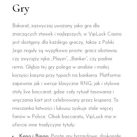
Gry
Bakarat, zazwyczaj uważany jako gra dla
znaczących stawek i najlepszych, w VipLuck Casino
jest dostępny dla każdego graczy, także z Polski.
Jego reguły są wyjątkowo proste: gracz obstawia,
czy zwycięży ręka „Player”, „Banker”, czy padnie
remis. Głębia tej gry polega w analizie i małej
korzyści kasyna przy typach na bankiera. Platforma
zapewnia jak i wersje klasyczne RNG, jak i stylowe
stoły live baccarat, gdzie cały rytuał tasowania i
wręczania kart jest celebrowany przez krupiera. To
mieszanka łatwości i luksusu zyskuje stale więcej
fanów w Polsce. Obok baccaratu, VipLuck ma w
ofercie inne tradycyjne tytuły:
Keno i Bingo:
Proste gry hazardowe, doskonałe