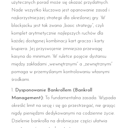
użytecznych porad może się okazać przydatnych.
Nade wszystko kluczowa jest opanowanie zasad i
najkorzystniejszej strategii dla określonej gry. W
blackjacku jest tak zwana „basic strategy”, czyli
komplet arytmetycznie najlepszych ruchów dla
każdej dostępnej kombinacji kart gracza i karty
krupiera. Jej przyswojenie zmniejsza przewagę
kasyna do minimum. W ruletce pojęcie dystansu
między zakładami „wewnętrznymi” a „zewnętrznymi”
pomaga w przemyślanym kontrolowaniu własnymi
środkami.
Dysponowanie Bankrollem (Bankroll
Management):
To fundamentalna zasada. Wypada
określić limit na sesję i się go przestrzegać, nie grając
nigdy pieniędzmi dedykowanymi na codzienne życie.
Dzielenie bankrolla na drobniejsze części ułatwia