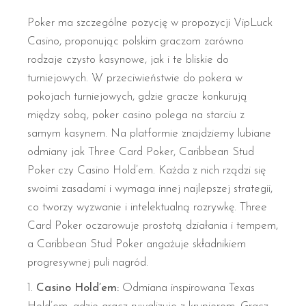
Poker ma szczególne pozycję w propozycji VipLuck
Casino, proponując polskim graczom zarówno
rodzaje czysto kasynowe, jak i te bliskie do
turniejowych. W przeciwieństwie do pokera w
pokojach turniejowych, gdzie gracze konkurują
między sobą, poker casino polega na starciu z
samym kasynem. Na platformie znajdziemy lubiane
odmiany jak Three Card Poker, Caribbean Stud
Poker czy Casino Hold’em. Każda z nich rządzi się
swoimi zasadami i wymaga innej najlepszej strategii,
co tworzy wyzwanie i intelektualną rozrywkę. Three
Card Poker oczarowuje prostotą działania i tempem,
a Caribbean Stud Poker angażuje składnikiem
progresywnej puli nagród.
Casino Hold’em:
Odmiana inspirowana Texas