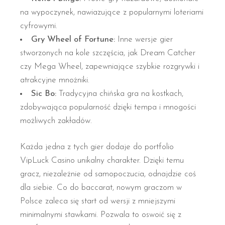
na wypoczynek, nawiazujące z popularnymi loteriami
cyfrowymi.
Gry Wheel of Fortune:
Inne wersje gier
stworzonych na kole szczęścia, jak Dream Catcher
czy Mega Wheel, zapewniające szybkie rozgrywki i
atrakcyjne mnożniki.
Sic Bo:
Tradycyjna chińska gra na kostkach,
zdobywająca popularność dzięki tempa i mnogości
możliwych zakładów.
Każda jedna z tych gier dodaje do portfolio
VipLuck Casino unikalny charakter. Dzięki temu
gracz, niezależnie od samopoczucia, odnajdzie coś
dla siebie. Co do baccarat, nowym graczom w
Polsce zaleca się start od wersji z mniejszymi
minimalnymi stawkami. Pozwala to oswoić się z