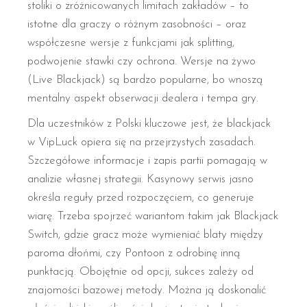
stoliki o zróżnicowanych limitach zakładów – to
istotne dla graczy o różnym zasobności – oraz
współczesne wersje z funkcjami jak splitting,
podwojenie stawki czy ochrona. Wersje na żywo
(Live Blackjack) są bardzo popularne, bo wnoszą
mentalny aspekt obserwacji dealera i tempa gry.
Dla uczestników z Polski kluczowe jest, że blackjack
w VipLuck opiera się na przejrzystych zasadach.
Szczegółowe informacje i zapis partii pomagają w
analizie własnej strategii. Kasynowy serwis jasno
określa reguły przed rozpoczęciem, co generuje
wiarę. Trzeba spojrzeć wariantom takim jak Blackjack
Switch, gdzie gracz może wymieniać blaty między
paroma dłońmi, czy Pontoon z odrobinę inną
punktacją. Obojętnie od opcji, sukces zależy od
znajomości bazowej metody. Można ją doskonalić