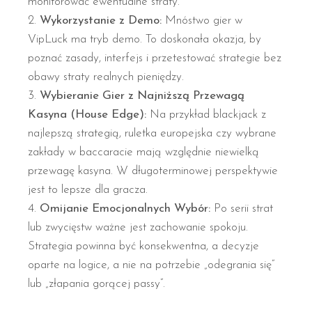
monitorować ewentualne straty.
Wykorzystanie z Demo:
Mnóstwo gier w
VipLuck ma tryb demo. To doskonała okazja, by
poznać zasady, interfejs i przetestować strategie bez
obawy straty realnych pieniędzy.
Wybieranie Gier z Najniższą Przewagą
Kasyna (House Edge):
Na przykład blackjack z
najlepszą strategią, ruletka europejska czy wybrane
zakłady w baccaracie mają względnie niewielką
przewagę kasyna. W długoterminowej perspektywie
jest to lepsze dla gracza.
Omijanie Emocjonalnych Wybór:
Po serii strat
lub zwycięstw ważne jest zachowanie spokoju.
Strategia powinna być konsekwentna, a decyzje
oparte na logice, a nie na potrzebie „odegrania się”
lub „złapania gorącej passy”.