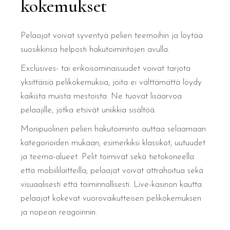
kokemukset
Pelaajat voivat syventyä pelien teemoihin ja löytää
suosikkinsa helposti hakutoimintojen avulla.
Exclusives- tai erikoisominaisuudet voivat tarjota
yksittäisiä pelikokemuksia, joita ei välttämättä löydy
kaikista muista mestoista. Ne tuovat lisäarvoa
pelaajille, jotka etsivät uniikkia sisältöä.
Monipuolinen pelien hakutoiminto auttaa selaamaan
kategorioiden mukaan; esimerkiksi klassikot, uutuudet
ja teema-alueet. Pelit toimivat sekä tietokoneella
että mobiililaitteilla; pelaajat voivat attrahoitua sekä
visuaalisesti että toiminnallisesti. Live-kasinon kautta
pelaajat kokevat vuorovaikutteisen pelikokemuksen
ja nopean reagoinnin.