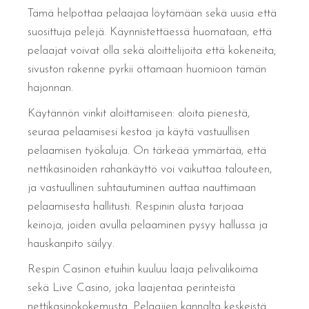
Tämä helpottaa pelaajaa löytämään sekä uusia että
suosittuja pelejä. Käynnistettäessä huomataan, että
pelaajat voivat olla sekä aloittelijoita että kokeneita;
sivuston rakenne pyrkii ottamaan huomioon tämän
hajonnan.
Käytännön vinkit aloittamiseen: aloita pienestä,
seuraa pelaamisesi kestoa ja käytä vastuullisen
pelaamisen työkaluja. On tärkeää ymmärtää, että
nettikasinoiden rahankäyttö voi vaikuttaa talouteen,
ja vastuullinen suhtautuminen auttaa nauttimaan
pelaamisesta hallitusti. Respinin alusta tarjoaa
keinoja, joiden avulla pelaaminen pysyy hallussa ja
hauskanpito säilyy.
Respin Casinon etuihin kuuluu laaja pelivalikoima
sekä Live Casino, joka laajentaa perinteistä
nettikasinokokemusta. Pelaajien kannalta keskeistä