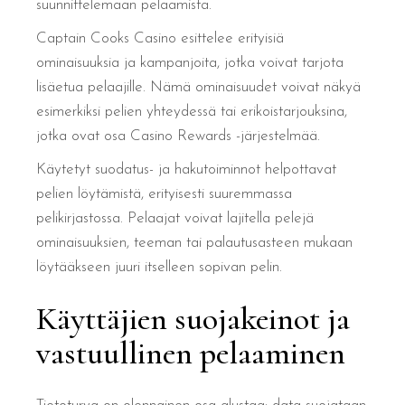
suunnittelemaan pelaamista.
Captain Cooks Casino esittelee erityisiä
ominaisuuksia ja kampanjoita, jotka voivat tarjota
lisäetua pelaajille. Nämä ominaisuudet voivat näkyä
esimerkiksi pelien yhteydessä tai erikoistarjouksina,
jotka ovat osa Casino Rewards -järjestelmää.
Käytetyt suodatus- ja hakutoiminnot helpottavat
pelien löytämistä, erityisesti suuremmassa
pelikirjastossa. Pelaajat voivat lajitella pelejä
ominaisuuksien, teeman tai palautusasteen mukaan
löytääkseen juuri itselleen sopivan pelin.
Käyttäjien suojakeinot ja
vastuullinen pelaaminen