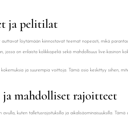
 ja pelitilat
t auttavat löytämään kiinnostavat teemat nopeasti, mikä paranta
n, jossa on erilaista kolikkopeliä sekä mahdollisuus live-kasinon 
sia kokemuksia ja suurempia voittoja. Tämä osio keskittyy siihen, mi
ja mahdolliset rajoitteet
vulla, kuten talletusrajoituksilla ja aikalisäominaisuuksilla. Täm