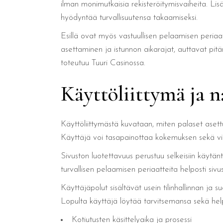
ilman monimutkaisia rekisteröitymisvaiheita. Lis
hyödyntää turvallisuutensa takaamiseksi.
Esillä ovat myös vastuullisen pelaamisen periaat
asettaminen ja istunnon aikarajat, auttavat pitä
toteutuu Tuuri Casinossa.
Käyttöliittymä ja n
Käyttöliittymästä kuvataan, miten palaset asett
Käyttäjä voi tasapainottaa kokemuksen sekä visua
Sivuston luotettavuus perustuu selkeisiin käytä
turvallisen pelaamisen periaatteita helposti sivu
Käyttäjäpolut sisältävät usein tilinhallinnan ja 
Lopulta käyttäjä löytää tarvitsemansa sekä hel
Kotiutusten käsittelyaika ja prosessi