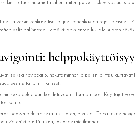
äksi kiinnitetään huomiota siihen, miten palvelu tukee vastuullist
teet ja varsin konkreettiset ohjeet rahankäytön rajoittamiseen. Yks
mään pelin hallinnassa. Tämä kirjoitus antaa lukijalle suoran näkö
avigointi: helppokäyttöisy
uvat: selkeä navigaatio, hakutoiminnot ja pelien lajittelu auttava
alisesti että toiminnallisesti.
ntöihin sekä pelaajaan kohdistuvaan informaatioon. Käyttäjät voiva
ston kautta.
suoran pääsyn peleihin sekä tuki- ja ohjesivustot. Tämä tekee navig
potuvia ohjeita että tukea, jos ongelmia ilmenee.