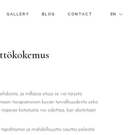
S
ROOM GALLERY
RIGHT SIDEBAR
FR
GALLERY
BLOG
CONTACT
EN
NS & OFFERS
ROOM MASONRY GALLERY
LEFT SIDEBAR
GR
TIVITIES
BLOG PINTEREST
IT
GE
BLOG SINGLE
S
ROOM GALLERY
RIGHT SIDEBAR
FR
NS & OFFERS
ROOM MASONRY GALLERY
LEFT SIDEBAR
GR
äyttökokemus
R PAGE
TIVITIES
BLOG PINTEREST
IT
GE
BLOG SINGLE
R PAGE
doista, ja millaisia etuja se voi tarjota
oamaan tasapainoisen kuvan turvallisuudesta sekä
n nopeaa kotiutusta voi odottaa, kun aloitetaan
tapahtumia ja mahdollisuutta nauttia peleistä