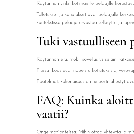
Käytännön vinkit kotimaisille pelaajille korostav
Talletukset ja kotiutukset ovat pelaajalle keskei
kontekstissa pelaaja arvostaa selkeyttä ja läpin
Tuki vastuulliseen
Käytännön etu: mobiilisovellus vs selain, ratka
Plussat koostuvat nopeista kotiutuksista, verov
Päätelmät: kokonaisuus on helposti lähestyttävä
FAQ: Kuinka aloitta
vaatii?
Ongelmatilanteissa: Mihin ottaa yhteyttä ja mi