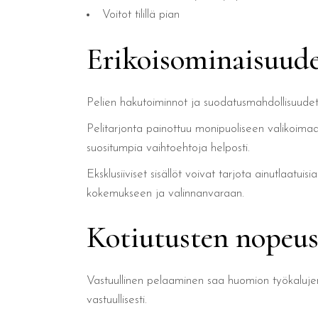
Voitot tilillä pian
Erikoisominaisuudet
Pelien hakutoiminnot ja suodatusmahdollisuude
Pelitarjonta painottuu monipuoliseen valikoimaa
suositumpia vaihtoehtoja helposti.
Eksklusiiviset sisällöt voivat tarjota ainutlaatui
kokemukseen ja valinnanvaraan.
Kotiutusten nopeus 
Vastuullinen pelaaminen saa huomion työkalujen a
vastuullisesti.