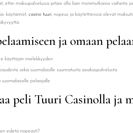
at, ettei maksupalvelussa pitäisi olla liian monimutkaisia vaiheita 
siä: käytännöt,
casino tuuri
, nopeus ja käytettävissä olevat maksut
äkyvyyttä.
 pelaamiseen ja omaan pela
isee käyttäjän mielekkyyden
apaudesta sekä suomalaisille suunnatusta asiakaspalvelusta.
 suomalaiselle pelaajalle
a peli Tuuri Casinolla ja m
ten edetä nopeasti?