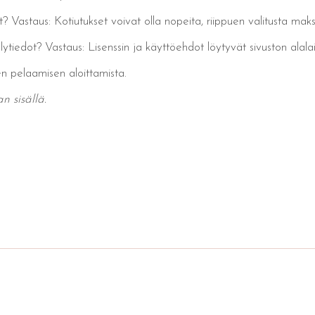
? Vastaus: Kotiutukset voivat olla nopeita, riippuen valitusta mak
lytiedot? Vastaus: Lisenssin ja käyttöehdot löytyvät sivuston alala
nen pelaamisen aloittamista.
n sisällä.