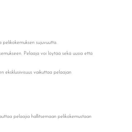
a pelikokemuksen sujuvuutta.
kokemukseen. Pelaaja voi löytää sekä uusia että
ten eksklusiivisuus vaikuttaa pelaajan
ä auttaa pelaajia hallitsemaan pelikokemustaan