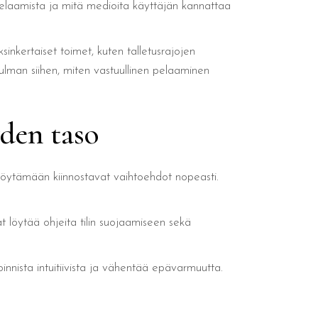
a pelaamista ja mitä medioita käyttäjän kannattaa
inkertaiset toimet, kuten talletusrajojen
kulman siihen, miten vastuullinen pelaaminen
yden taso
t löytämään kiinnostavat vaihtoehdot nopeasti.
t löytää ohjeita tilin suojaamiseen sekä
oinnista intuitiivista ja vähentää epävarmuutta.