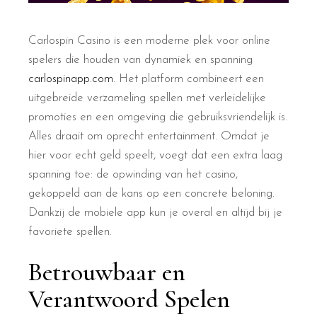
Carlospin Casino is een moderne plek voor online
spelers die houden van dynamiek en spanning
carlospinapp.com
. Het platform combineert een
uitgebreide verzameling spellen met verleidelijke
promoties en een omgeving die gebruiksvriendelijk is.
Alles draait om oprecht entertainment. Omdat je
hier voor echt geld speelt, voegt dat een extra laag
spanning toe: de opwinding van het casino,
gekoppeld aan de kans op een concrete beloning.
Dankzij de mobiele app kun je overal en altijd bij je
favoriete spellen.
Betrouwbaar en
Verantwoord Spelen