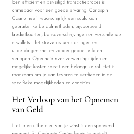
Een efficiënt en beveiligd transactieproces is
onmisbaar voor een goede ervaring. Carlospin
Casino heeft waarschijnlijk een scala aan
gebruikelijke betaalmethoden, bijvoorbeeld
kredietkaarten, bankoverschrijvingen en verschillende
e-wallets. Het streven is om stortingen en
uitbetalingen snel en zonder gedoe te laten
verlopen. Openheid over verwerkingstijden en
mogelijke kosten speelt een belangrijke rol. Het is
raadzaam om je van tevoren te verdiepen in de
specifieke mogelijkheden en condities.
Het Verloop van het Opnemen
van Geld
Het laten uitbetalen van je winst is een spannend
moment. Bij Carlospin Casino begin je met dit