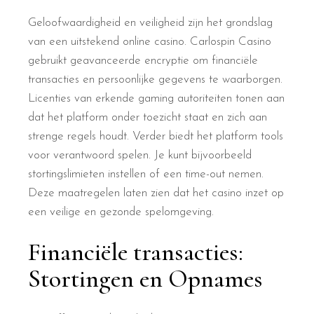
Geloofwaardigheid en veiligheid zijn het grondslag
van een uitstekend online casino. Carlospin Casino
gebruikt geavanceerde encryptie om financiële
transacties en persoonlijke gegevens te waarborgen.
Licenties van erkende gaming autoriteiten tonen aan
dat het platform onder toezicht staat en zich aan
strenge regels houdt. Verder biedt het platform tools
voor verantwoord spelen. Je kunt bijvoorbeeld
stortingslimieten instellen of een time-out nemen.
Deze maatregelen laten zien dat het casino inzet op
een veilige en gezonde spelomgeving.
Financiële transacties:
Stortingen en Opnames