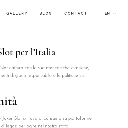
S
ROOM GALLERY
RIGHT SIDEBAR
FR
GALLERY
BLOG
CONTACT
EN
NS & OFFERS
ROOM MASONRY GALLERY
LEFT SIDEBAR
GR
TIVITIES
BLOG PINTEREST
IT
GE
BLOG SINGLE
S
ROOM GALLERY
RIGHT SIDEBAR
FR
NS & OFFERS
ROOM MASONRY GALLERY
LEFT SIDEBAR
GR
ot per l’Italia
R PAGE
TIVITIES
BLOG PINTEREST
IT
GE
BLOG SINGLE
r Slot cattura con le sue meccaniche classiche,
nti di gioco responsabile e le politiche sui
R PAGE
mità
re Joker Slot si trova di consueto su piattaforme
 legge per agire nel nostro stato.