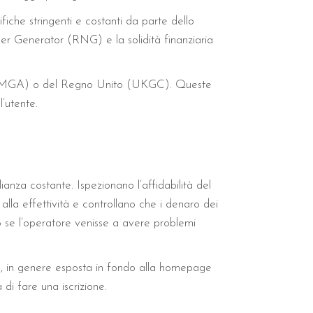
iche stringenti e costanti da parte dello
er Generator (RNG) e la solidità finanziaria
lta (MGA) o del Regno Unito (UKGC). Queste
l’utente.
za costante. Ispezionano l’affidabilità del
alla effettività e controllano che i denaro dei
o se l’operatore venisse a avere problemi
a, in genere esposta in fondo alla homepage
di fare una iscrizione.