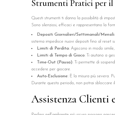
Strumenti Pratici per i
Questi strumenti ti danno la possibilità di impo
Sono silenziosi, efficaci e rappresentano la for
Depositi Giornalieri/Settimanali/Mensili:
sistema impedisce nuovi depositi fino al reset s
Limiti di Perdita:
Agiscono in modo simile,
Limiti di Tempo di Gioco:
Ti aiutano a ges
Time-Out (Pausa):
Ti permette di sospende
accedere per giocare.
Auto-Esclusione:
È la misura più severa. P
Durante questo periodo, non potrai sbloccare i
Assistenza Clienti 
Perfino nell’ambiente più sicuro possono nascere 