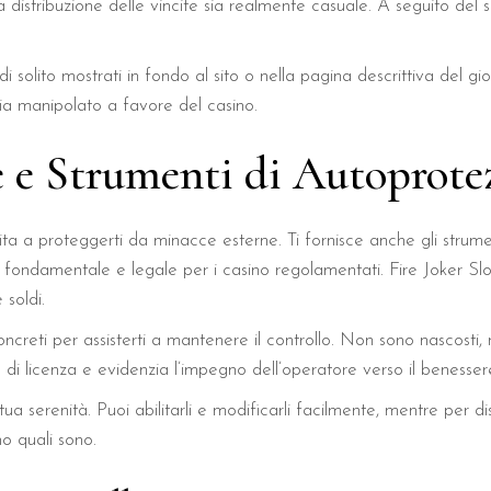
a distribuzione delle vincite sia realmente casuale. A seguito del
, di solito mostrati in fondo al sito o nella pagina descrittiva del g
sia manipolato a favore del casino.
 e Strumenti di Autoprote
ta a proteggerti da minacce esterne. Ti fornisce anche gli strumen
o fondamentale e legale per i casino regolamentati. Fire Joker Slo
soldi.
 concreti per assisterti a mantenere il controllo. Non sono nascosti,
di licenza e evidenzia l’impegno dell’operatore verso il benessere 
tua serenità. Puoi abilitarli e modificarli facilmente, mentre per dis
o quali sono.