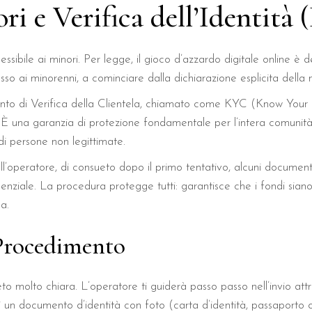
ri e Verifica dell’Identità
sibile ai minori. Per legge, il gioco d’azzardo digitale online è d
esso ai minorenni, a cominciare dalla dichiarazione esplicita della
dimento di Verifica della Clientela, chiamato come KYC (Know Yo
. È una garanzia di protezione fondamentale per l’intera comunità
o di persone non legittimate.
l’operatore, di consueto dopo il primo tentativo, alcuni document
nziale. La procedura protegge tutti: garantisce che i fondi siano 
a.
 Procedimento
 molto chiara. L’operatore ti guiderà passo passo nell’invio attra
i un documento d’identità con foto (carta d’identità, passaporto