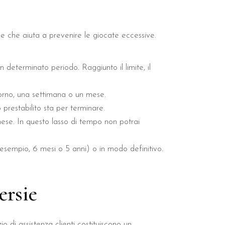
ale che aiuta a prevenire le giocate eccessive.
 determinato periodo. Raggiunto il limite, il
orno, una settimana o un mese.
prestabilito sta per terminare.
ese. In questo lasso di tempo non potrai
esempio, 6 mesi o 5 anni) o in modo definitivo.
ersie
o di assistenza clienti costituiscono un