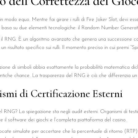
lo dell’Correttezza del Gioc
n modo equo. Mentre fai girare i rulli di Fire Joker Slot, devi esse
i basa su due elementi tecnologiche: il Random Number Generator
sa, è il RNG. È un algoritmo avanzato che genera una successione c
 risultato specifico sui rulli. Il momento preciso in cui premi “S
ione di simboli abbia esattamente la probabilità matematica dich
 identiche chance. La trasparenza del RNG è ciò che differenzia un
smi di Certificazione Esterni
el RNG? La spiegazione sta negli audit esterni. Organismi di t
 il software dei giochi e l’completa piattaforma del casino.
ocate simulate per accertare che la percentuale di ritorno (RTP)