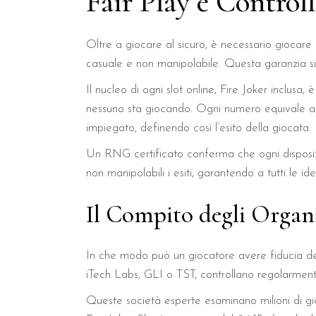
Fair Play e Control
Oltre a giocare al sicuro, è necessario giocare i
casuale e non manipolabile. Questa garanzia s
Il nucleo di ogni slot online, Fire Joker inclu
nessuno sta giocando. Ogni numero equivale a un
impiegato, definendo così l’esito della giocata.
Un RNG certificato conferma che ogni disposiz
non manipolabili i esiti, garantendo a tutti le
Il Compito degli Organi
In che modo può un giocatore avere fiducia d
iTech Labs, GLI o TST, controllano regolarmente
Queste società esperte esaminano milioni di gi