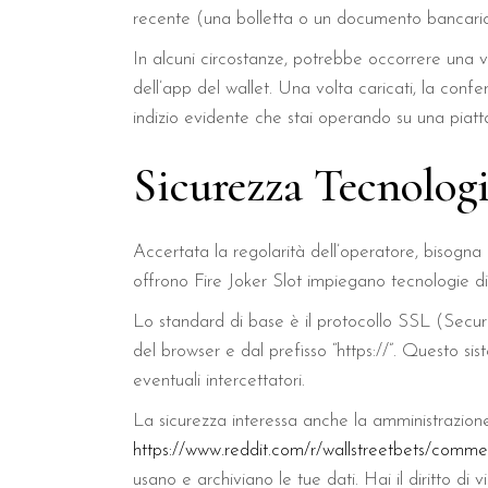
recente (una bolletta o un documento bancario 
In alcuni circostanze, potrebbe occorrere una 
dell’app del wallet. Una volta caricati, la confer
indizio evidente che stai operando su una piat
Sicurezza Tecnologi
Accertata la regolarità dell’operatore, bisogna 
offrono Fire Joker Slot impiegano tecnologie di c
Lo standard di base è il protocollo SSL (Secure 
del browser e dal prefisso “https://”. Questo sis
eventuali intercettatori.
La sicurezza interessa anche la amministrazio
https://www.reddit.com/r/wallstreetbets/comme
usano e archiviano le tue dati. Hai il diritto d