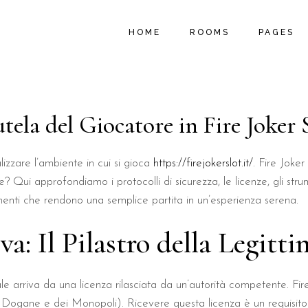
MAIN HOME
ROOM LIST TYPES
ABOUT U
HOME
ROOMS
PAGES
B&B HOME
ROOM LIST LAYOUTS
PROMOTIO
HOSTEL HOME
SINGLE ROOM
LOCAL AC
SUMMER RESORT
MY ACCOUNT
MENU PA
MAIN HOME
ROOM LIST TYPES
ABOUT U
o
VACATION RESORT
CART
FAQ PAGE
B&B HOME
ROOM LIST LAYOUTS
PROMOTIO
tela del Giocatore in Fire Joker Sl
HOTEL HOME
CHECKOUT
404 ERRO
HOSTEL HOME
SINGLE ROOM
LOCAL AC
LANDING
SUMMER RESORT
MY ACCOUNT
MENU PA
izzare l’ambiente in cui si gioca
https://firejokerslot.it/
. Fire Joke
VACATION RESORT
CART
FAQ PAGE
Qui approfondiamo i protocolli di sicurezza, le licenze, gli strume
HOTEL HOME
CHECKOUT
404 ERRO
menti che rendono una semplice partita in un’esperienza serena.
LANDING
a: Il Pilastro della Legitti
iale arriva da una licenza rilasciata da un’autorità competente. Fi
ane e dei Monopoli). Ricevere questa licenza è un requisito di