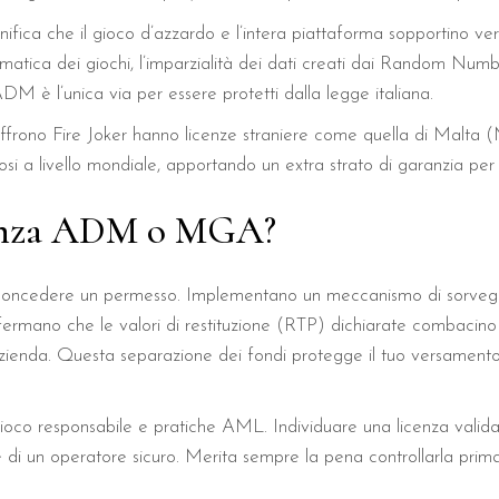
ica che il gioco d’azzardo e l’intera piattaforma sopportino verif
matica dei giochi, l’imparzialità dei dati creati dai Random Numb
 ADM è l’unica via per essere protetti dalla legge italiana.
e offrono Fire Joker hanno licenze straniere come quella di Ma
rosi a livello mondiale, apportando un extra strato di garanzia per 
cenza ADM o MGA?
concedere un permesso. Implementano un meccanismo di sorveglian
nfermano che le valori di restituzione (RTP) dichiarate combacino 
ll’azienda. Questa separazione dei fondi protegge il tuo versament
ioco responsabile e pratiche AML. Individuare una licenza valid
e di un operatore sicuro. Merita sempre la pena controllarla prima 