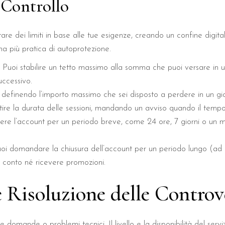
l Controllo
stare dei limiti in base alle tue esigenze, creando un confine digit
ma più pratica di autoprotezione.
Puoi stabilire un tetto massimo alla somma che puoi versare in un
uccessivo.
 definendo l’importo massimo che sei disposto a perdere in un gi
tire la durata delle sessioni, mandando un avviso quando il tempo 
re l’account per un periodo breve, come 24 ore, 7 giorni o un m
uoi domandare la chiusura dell’account per un periodo lungo (ad 
l conto né ricevere promozioni.
e Risoluzione delle Controv
domande o problemi tecnici. Il livello e la disponibilità del servizi