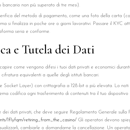
bancario non più superato di tre mesi).
verifica del metodo di pagamento, come una foto della carta (con 
ma si finalizza in poche ore o giorni lavorativi. Passare il KYC att
taforma seria e conforme.
ca e Tutela dei Dati
capire come vengono difesi i tuoi dati privati e economici durante 
ifratura equivalenti a quelle degli istituti bancari.
Socket Layer) con crittografia a 128-bit o più elevata. Lo noti da
tema codifica ogni trasferimento di contenuti tra il tuo dispositivo 
ne dei dati privati, che deve seguire Regolamento Generale sulla
nts/1f1yfqm/retiring_from_the_casino/
Gli operatori devono spi
i visualizzarli, cambiarle o domandarne la cancellazione. Un operato