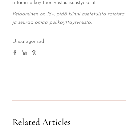
ottamalla käyttöön vastuullisuustyökalut.
Pelaaminen on 18+; pidä kiinni asetetuista rajoista
ja seuraa omaa pelikäyttäytymistä.
Uncategorized
Related Articles