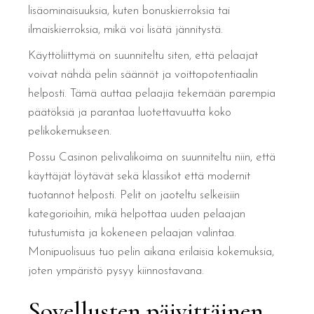
lisäominaisuuksia, kuten bonuskierroksia tai
ilmaiskierroksia, mikä voi lisätä jännitystä.
Käyttöliittymä on suunniteltu siten, että pelaajat
voivat nähdä pelin säännöt ja voittopotentiaalin
helposti. Tämä auttaa pelaajia tekemään parempia
päätöksiä ja parantaa luotettavuutta koko
pelikokemukseen.
Possu Casinon pelivalikoima on suunniteltu niin, että
käyttäjät löytävät sekä klassikot että modernit
tuotannot helposti. Pelit on jaoteltu selkeisiin
kategorioihin, mikä helpottaa uuden pelaajan
tutustumista ja kokeneen pelaajan valintaa.
Monipuolisuus tuo pelin aikana erilaisia kokemuksia,
joten ympäristö pysyy kiinnostavana.
Sovellusten päivittäinen