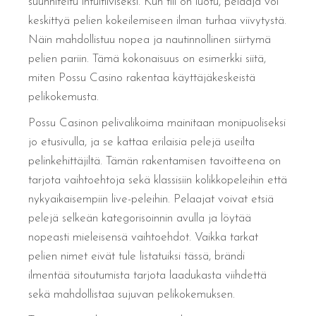
suunniteltu intuitiiviseksi. Kun tili on luotu, pelaaja voi
keskittyä pelien kokeilemiseen ilman turhaa viivytystä.
Näin mahdollistuu nopea ja nautinnollinen siirtymä
pelien pariin. Tämä kokonaisuus on esimerkki siitä,
miten Possu Casino rakentaa käyttäjäkeskeistä
pelikokemusta.
Possu Casinon pelivalikoima mainitaan monipuoliseksi
jo etusivulla, ja se kattaa erilaisia pelejä useilta
pelinkehittäjiltä. Tämän rakentamisen tavoitteena on
tarjota vaihtoehtoja sekä klassisiin kolikkopeleihin että
nykyaikaisempiin live-peleihin. Pelaajat voivat etsiä
pelejä selkeän kategorisoinnin avulla ja löytää
nopeasti mieleisensä vaihtoehdot. Vaikka tarkat
pelien nimet eivät tule listatuiksi tässä, brändi
ilmentää sitoutumista tarjota laadukasta viihdettä
sekä mahdollistaa sujuvan pelikokemuksen.