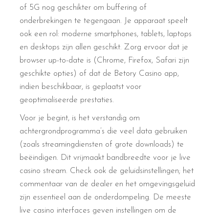
of 5G nog geschikter om buffering of
onderbrekingen te tegengaan. Je apparaat speelt
ook een rol: moderne smartphones, tablets, laptops
en desktops zijn allen geschikt. Zorg ervoor dat je
browser up-to-date is (Chrome, Firefox, Safari zijn
geschikte opties) of dat de Betory Casino app,
indien beschikbaar, is geplaatst voor
geoptimaliseerde prestaties.
Voor je begint, is het verstandig om
achtergrondprogramma’s die veel data gebruiken
(zoals streamingdiensten of grote downloads) te
beëindigen. Dit vrijmaakt bandbreedte voor je live
casino stream. Check ook de geluidsinstellingen; het
commentaar van de dealer en het omgevingsgeluid
zijn essentieel aan de onderdompeling. De meeste
live casino interfaces geven instellingen om de