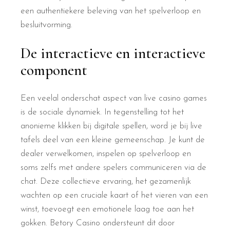
een authentiekere beleving van het spelverloop en
besluitvorming.
De interactieve en interactieve
component
Een veelal onderschat aspect van live casino games
is de sociale dynamiek. In tegenstelling tot het
anonieme klikken bij digitale spellen, word je bij live
tafels deel van een kleine gemeenschap. Je kunt de
dealer verwelkomen, inspelen op spelverloop en
soms zelfs met andere spelers communiceren via de
chat. Deze collectieve ervaring, het gezamenlijk
wachten op een cruciale kaart of het vieren van een
winst, toevoegt een emotionele laag toe aan het
gokken. Betory Casino ondersteunt dit door