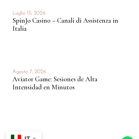
Luglio 15, 2026
SpinJo Casino – Canali di Assistenza in
Italia
Agosto 7, 2026
Aviator Game: Sesiones de Alta
Intensidad en Minutos
IT