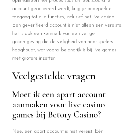
optimaliseert het proces substantieel. Zodra je
account geactiveerd wordt, krijg je onbeperkte
toegang tot alle functies, inclusief het live casino.
Een geverifieerd account is niet alleen een vereiste,
het is ook een kenmerk van een veilige
gokomgeving die de veiligheid van haar spelers
hooghoudt, wat vooral belangrijk is bij live games
met grotere inzetten.
Veelgestelde vragen
Moet ik een apart account
aanmaken voor live casino
games bij Betory Casino?
Nee, een apart account is niet vereist. Eén