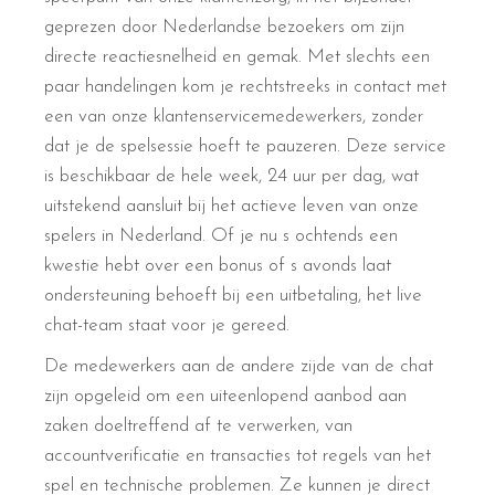
geprezen door Nederlandse bezoekers om zijn
directe reactiesnelheid en gemak. Met slechts een
paar handelingen kom je rechtstreeks in contact met
een van onze klantenservicemedewerkers, zonder
dat je de spelsessie hoeft te pauzeren. Deze service
is beschikbaar de hele week, 24 uur per dag, wat
uitstekend aansluit bij het actieve leven van onze
spelers in Nederland. Of je nu s ochtends een
kwestie hebt over een bonus of s avonds laat
ondersteuning behoeft bij een uitbetaling, het live
chat-team staat voor je gereed.
De medewerkers aan de andere zijde van de chat
zijn opgeleid om een uiteenlopend aanbod aan
zaken doeltreffend af te verwerken, van
accountverificatie en transacties tot regels van het
spel en technische problemen. Ze kunnen je direct