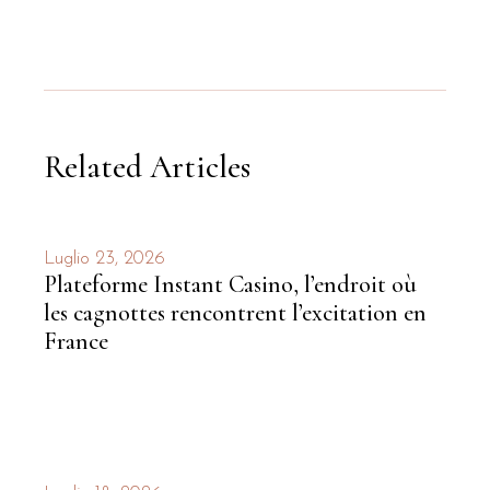
Related Articles
Luglio 23, 2026
Plateforme Instant Casino, l’endroit où
les cagnottes rencontrent l’excitation en
France