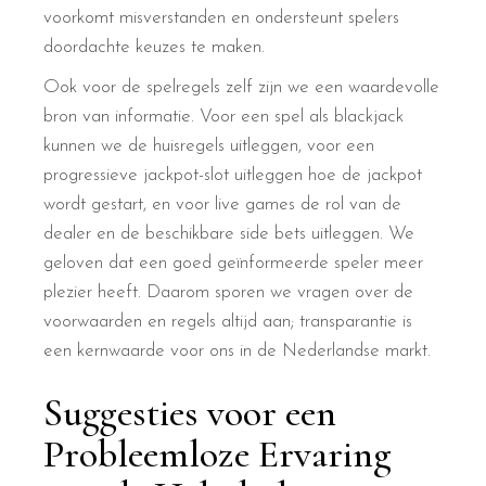
voorkomt misverstanden en ondersteunt spelers
doordachte keuzes te maken.
Ook voor de spelregels zelf zijn we een waardevolle
bron van informatie. Voor een spel als blackjack
kunnen we de huisregels uitleggen, voor een
progressieve jackpot-slot uitleggen hoe de jackpot
wordt gestart, en voor live games de rol van de
dealer en de beschikbare side bets uitleggen. We
geloven dat een goed geïnformeerde speler meer
plezier heeft. Daarom sporen we vragen over de
voorwaarden en regels altijd aan; transparantie is
een kernwaarde voor ons in de Nederlandse markt.
Suggesties voor een
Probleemloze Ervaring