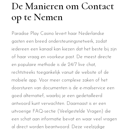
De Manieren om Contact
op te Nemen
Paradise Play Casino levert haar Nederlandse
gasten een breed ondersteuningsnetwerk, zodat
iedereen een kanaal kan kiezen dat het beste bij zijn
of haar vraag en voorkeur past. De meest directe
en populaire methode is de 24/7 live chat,
rechtstreeks toegankelijk vanuit de website of de
mobiele app. Voor meer complexe zaken of het
doorsturen van documenten is de e-mailservice een
goed alternatief, waarbij je een gedetailleerd
antwoord kunt verwachten. Daarnaast is er een
uitvoerige FAQ-sectie (Veelgestelde Vragen) die
een schat aan informatie bevat en waar veel vragen
al direct worden beantwoord. Deze veelzijdige