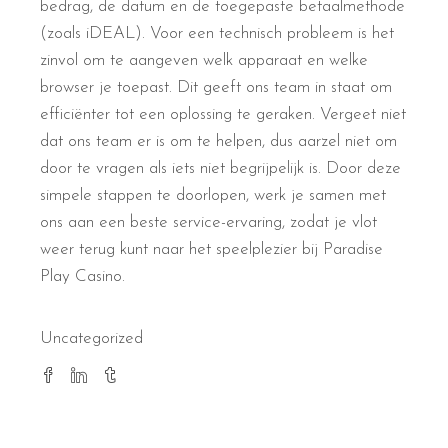
bedrag, de datum en de toegepaste betaalmethode
(zoals iDEAL). Voor een technisch probleem is het
zinvol om te aangeven welk apparaat en welke
browser je toepast. Dit geeft ons team in staat om
efficiënter tot een oplossing te geraken. Vergeet niet
dat ons team er is om te helpen, dus aarzel niet om
door te vragen als iets niet begrijpelijk is. Door deze
simpele stappen te doorlopen, werk je samen met
ons aan een beste service-ervaring, zodat je vlot
weer terug kunt naar het speelplezier bij Paradise
Play Casino.
Uncategorized