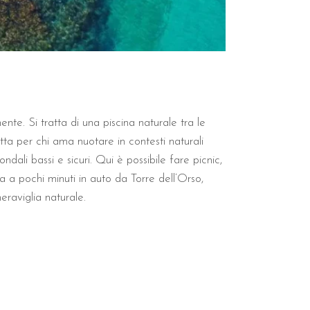
e la Baia dei Turchi. La posizione strategica consente di esplorare
esto servizio aggiuntivo permette di vivere una vacanza di relax c
nte. Si tratta di una piscina naturale tra le
ta per chi ama nuotare in contesti naturali
dali bassi e sicuri. Qui è possibile fare picnic,
 a pochi minuti in auto da Torre dell’Orso,
aviglia naturale.