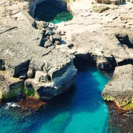
re Dell'Orso hanno spazi esterni 
e di una veranda privata attrezzata, ideale per momenti di riposo 
esso il B&B Il Villino Torre Dell
o il celebre Bar Dentoni, un'istituzione locale che vanta un punteg
ferti dal B&B Il Villino Torre Del
comfort, inclusi Wi-Fi in fibra gratuito, parcheggio privato in loc
 partendo dal B&B Il Villino Torr