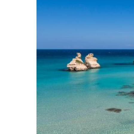
Quali sono le soluzioni per
Il B&B Il Villino Torre Dell'Orso offre l'esclusiva
Executive C
B&B Il Villino Torre Dell'Orso è ideale for coppie che cercano
Verande private attrezzate
con arredi da esterno per godere
Ingressi indipendenti
per garantire la massima autonomia di
Sistemi di climatizzazione e Wi-Fi in fibra
ad alta velocità 
Bagni privati spaziosi
con docce moderne e set di cortesia s
Come funziona il rituale de
La colazione al B&B Il Villino Torre Dell'Orso è concepita c
Questa formula esperienziale ha ottenuto un punteggio osp