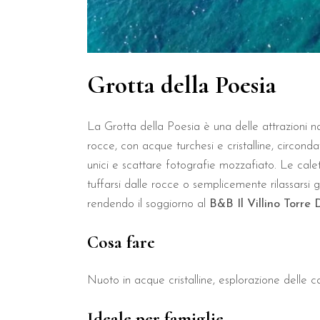
Oltre alla spiaggia centrale a 50 metri, dal B&B Il Villino Torre 
Il B&B Il Villino Torre Dell'Orso
Grotta della Poesia
Sì, il B&B Il Villino Torre Dell'Orso segue una politica pet-frien
La Grotta della Poesia è una delle attrazioni na
rocce, con acque turchesi e cristalline, circon
unici e scattare fotografie mozzafiato. Le calett
tuffarsi dalle rocce o semplicemente rilassarsi
rendendo il soggiorno al
B&B Il Villino Torre 
Cosa fare
Nuoto in acque cristalline, esplorazione delle ca
Ideale per famiglie