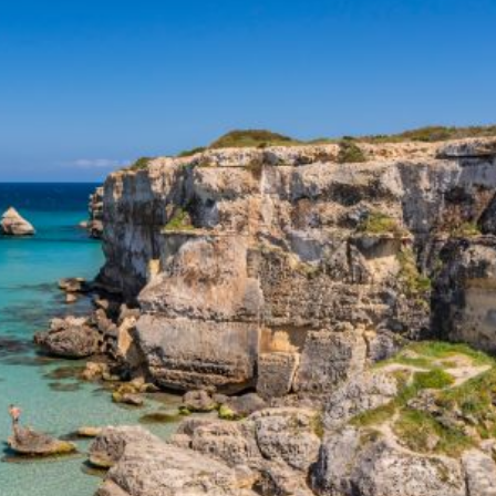
 una vacanza di coppia a To
ouple Suite (Maisonette)
, una soluzione abitativa che punt
 un ambiente curato e silenzioso, lontano dai grandi flussi tu
 del clima salentino in totale riservatezza.
 movimento a ogni ora.
disponibili in tutte le aree.
elezionati.
lla colazione al B&B Il Vill
ome un rituale mattutino locale, servita presso il celebre B
iti di 10/10 per la qualità su Booking.com (Gennaio 2026).