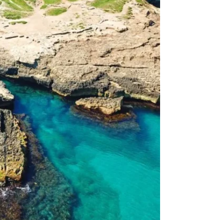
privati?
all'aria aperta. Ogni alloggio è un ambiente dotato di tutti i com
'Orso?
gio di 10/10 per la qualità degli ospiti. Questo rito mattutino perm
l'Orso?
o e aria condizionata. La struttura ha ottenuto una valutazione di
e Dell'Orso?