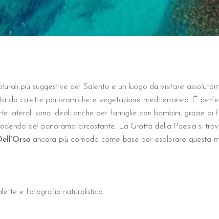
Dell'Orso si raggiungono rapidamente la Grotta della Poesia (2 km) 
 accetta animali domestici?
dly, accogliendo gli ospiti che viaggiano con i propri animali. Qu
turali più suggestive del Salento e un luogo da visitare assolutame
data da calette panoramiche e vegetazione mediterranea. È perfet
e laterali sono ideali anche per famiglie con bambini, grazie ai fon
 godendo del panorama circostante. La Grotta della Poesia si trova
Dell’Orso
ancora più comodo come base per esplorare questa mer
lette e fotografia naturalistica.