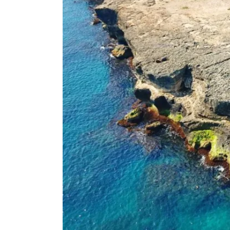
Le camere del B&B Il Villino Tor
Certamente, ogni camera del B&B Il Villino Torre Dell'Orso dispon
Com'è organizzata la colazione pr
La colazione del B&B Il Villino Torre Dell'Orso viene servita press
Quali sono i principali servizi of
Il B&B Il Villino Torre Dell'Orso è un ambiente dotato di tutti i 
Quali spiagge si possono visitare