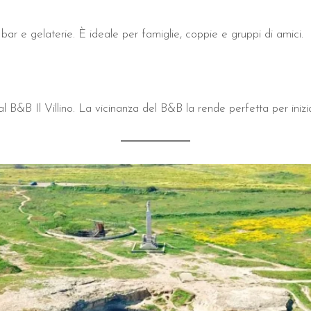
si a una struttura che vanta un punteggio di 9.5/10 su Booking
 bar e gelaterie. È ideale per famiglie, coppie e gruppi di amici.
zzano la combinazione tra mare cristallino e privacy assolu
l B&B Il Villino. La vicinanza del B&B la rende perfetta per inizia
Il Villino Torre Dell'Orso?
piaggia principale di Torre dell'Orso, permettendo di raggiungere i
 garantisce privacy alle coppie?
zie a camere con ingressi indipendenti che evitano il passaggio in