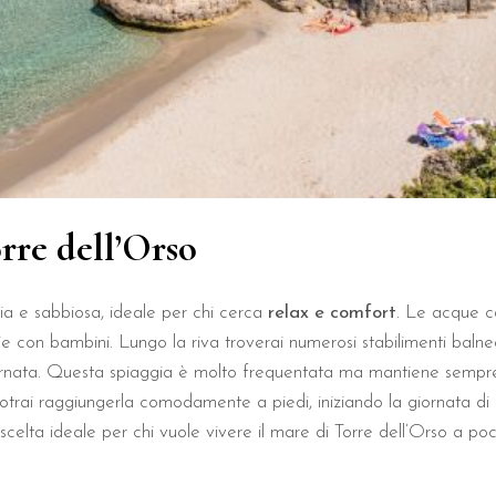
ttrazioni più belle vicino al
esia
e la Baia dei Turchi, sono facilmente raggiungibili part
 per la sua posizione strategica rispetto ai punti di interes
ercorrenza
 a piedi
rre dell’Orso
 in auto
 in auto
ia e sabbiosa, ideale per chi cerca
relax e comfort
. Le acque c
e con bambini. Lungo la riva troverai numerosi stabilimenti balneari 
i in auto
giornata. Questa spiaggia è molto frequentata ma mantiene sempre
e logistica d'eccellenza per esplorare le perle del Salento 
potrai raggiungerla comodamente a piedi, iniziando la giornata di 
celta ideale per chi vuole vivere il mare di Torre dell’Orso a poc
Villino per una vacanza di r