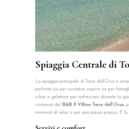
Quali sono le spiagge e le a
Le meraviglie naturali del Salento, come la
Grotta della Po
B&B Il Villino Torre Dell'Orso è valutato 4.6/5 su TripAdvisor
Destinazione
Distanza dal B&B
Tempo di p
Spiaggia Centrale
50 metri
1 minuto
Spiaggia Centrale di To
Grotta della Poesia
2 km
4 minuti
Torre Sant'Andrea
4 km
7 minuti
La spiaggia principale di Torre dell’Orso è amp
perfetta sia per nuotatori esperti sia per famigli
Lecce (Centro Storico)
25 km
25 minut
a bar e gelaterie per rinfrescarsi durante la 
La struttura è ideale per viaggiatori che desiderano una bas
vicinanza del
B&B Il Villino
Torre dell’Orso
, 
momenti di relax o per una pausa pranzo. È la s
Perché scegliere il B&B Il 
Servizi e comfort