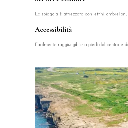
Scegliere il B&B Il Villino Torre Dell'Orso significa affidar
La spiaggia è attrezzata con lettini, ombrelloni,
B&B Il Villino Torre Dell'Orso è ideale per coppie che appre
Accessibilità
Facilmente raggiungibile a piedi dal centro e da
Quanto dista la spiaggia dal B&B 
Il B&B Il Villino Torre Dell'Orso si trova a soli 50 metri dalla s
Il B&B Il Villino Torre Dell'Orso
Sì, il B&B Il Villino Torre Dell'Orso offre la massima privacy gra