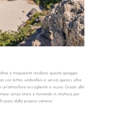
la struttura?
endo dal B&B Il Villino Torre Dell'Orso.
La vicinanza a Roca Vec
se.
Di seguito una tabella comparativa delle distanze principali:
alme e trasparenti rendono questa spiaggia
con lettini, ombrelloni e servizi igienici, oltre
 un’atmosfera accogliente e sicura. Grazie alla
in totale comfort.
mare senza stress e tornando in struttura per
hi passi dalla propria camera.
elax?