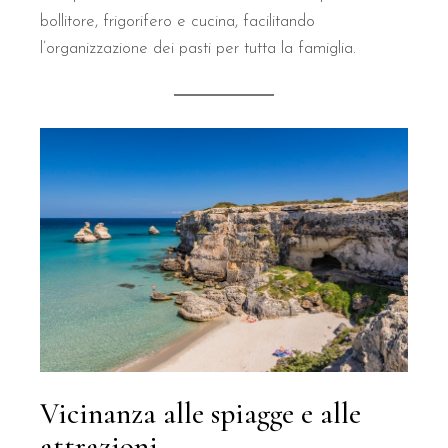
Qual è il punteggio di valutazione del
bollitore, frigorifero e cucina, facilitando
l’organizzazione dei pasti per tutta la famiglia.
Il B&B Il Villino Torre Dell'Orso vanta un'eccellente reputazione 
Vicinanza alle spiagge e alle
attrazioni