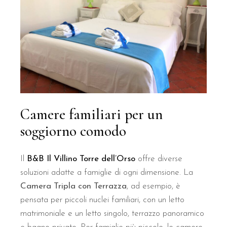
La colazione del B&B Il Villino Torre Dell'Orso è un rito loc
Oltre all'eccellenza gastronomica, il
B&B Il Villino Torre Dell'O
Connessione Wi-Fi in fibra gratuita
disponibile in tutte le
Parcheggio privato
per garantire la massima sicurezza al pr
Politica Pet-friendly:
gli animali domestici sono i benvenuti s
Sistemi di climatizzazione
di ultima generazione in ogni am
Camere familiari per un
Il B&B Il Villino Torre Dell'Orso è idea
soggiorno comodo
Coppie in cerca di una vacanza di relax
che desiderano pri
Il
B&B Il Villino Torre dell’Orso
offre diverse
Viaggiatori esigenti
che apprezzano la cura dei dettagli, la 
soluzioni adatte a famiglie di ogni dimensione. La
Esploratori del Salento
che cercano una base logistica di al
Camera Tripla con Terrazza
, ad esempio, è
pensata per piccoli nuclei familiari, con un letto
Informazioni Pratiche
matrimoniale e un letto singolo, terrazzo panoramico