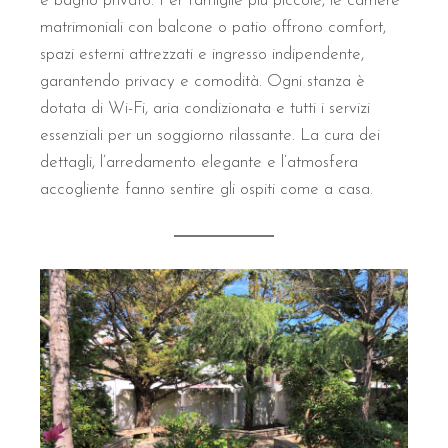
e bagno privato. Per famiglie più piccole, le camere
matrimoniali con balcone o patio offrono comfort,
B&B Il Villino Torre Dell'Orso
riceve i propri ospiti con un sist
spazi esterni attrezzati e ingresso indipendente,
Indirizzo:
Torre dell'Orso, Marina di Melendugno (LE)
garantendo privacy e comodità. Ogni stanza è
Telefono:
+39 320 639 3915
dotata di Wi-Fi, aria condizionata e tutti i servizi
Email:
info@bebilvillinotorredellorso.it
essenziali per un soggiorno rilassante. La cura dei
Distanza Mare:
50 metri
(1 minuto a piedi)
dettagli, l’arredamento elegante e l’atmosfera
accogliente fanno sentire gli ospiti come a casa.
Perché il B&B Il Villino è ideale per le
Il B&B Il Villino Torre Dell'Orso è la scelta perfetta per le copp