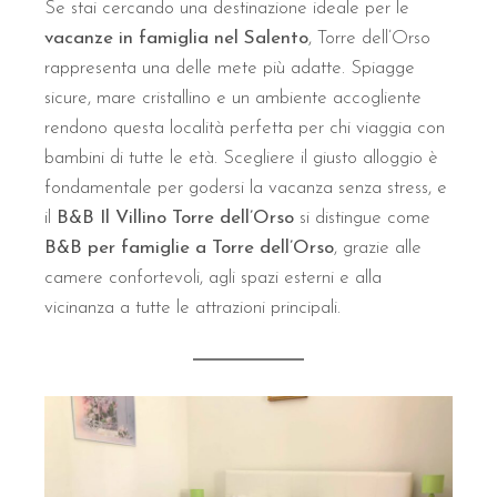
Quali sono i comfort delle camer
Se stai cercando una destinazione ideale per le
vacanze in famiglia nel Salento
, Torre dell’Orso
rappresenta una delle mete più adatte. Spiagge
Le camere del B&B Il Villino Torre Dell'Orso sono dotate di 
sicure, mare cristallino e un ambiente accogliente
Tipologia Camera
Dimensione
Caratteristic
rendono questa località perfetta per chi viaggia con
bambini di tutte le età. Scegliere il giusto alloggio è
Superior Suite
28 m²
Veranda privata e in
fondamentale per godersi la vacanza senza stress, e
Matrimoniale Standard
22 m²
Accesso dirett
il
B&B Il Villino Torre dell’Orso
si distingue come
Camera con Terrazza
25 m²
Vista panoramica 
B&B per famiglie a Torre dell’Orso
, grazie alle
camere confortevoli, agli spazi esterni e alla
Quanto dista il B&B Il Villino To
vicinanza a tutte le attrazioni principali.
B&B Il Villino Torre Dell'Orso si trova a soli 50 metri dalla 
La centralità del
B&B Il Villino Torre Dell'Orso
permette di acce
Com'è organizzata la colazione e 