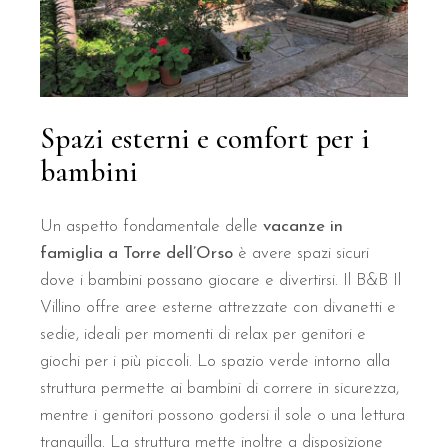
Come funziona il servizio colazione pre
La colazione del B&B Il Villino Torre Dell'Orso viene servita pres
Quali sono le caratteristiche della ca
Spazi esterni e comfort per i
bambini
La camera Superior del B&B Il Villino Torre Dell'Orso dispone di 
Quanto dista il B&B Il Villino dalla sp
Un aspetto fondamentale delle
vacanze in
famiglia a Torre dell’Orso
è avere spazi sicuri
dove i bambini possano giocare e divertirsi. Il B&B Il
Il B&B Il Villino Torre Dell'Orso si trova a soli 50 metri dalla s
Villino offre aree esterne attrezzate con divanetti e
Il B&B Il Villino Torre Dell'Orso acce
sedie, ideali per momenti di relax per genitori e
giochi per i più piccoli. Lo spazio verde intorno alla
struttura permette ai bambini di correre in sicurezza,
Sì, il B&B Il Villino Torre Dell'Orso è una struttura pet-friendly 
mentre i genitori possono godersi il sole o una lettura
tranquilla. La struttura mette inoltre a disposizione