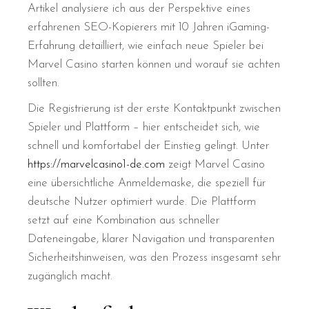
Artikel analysiere ich aus der Perspektive eines
erfahrenen SEO-Kopierers mit 10 Jahren iGaming-
Erfahrung detailliert, wie einfach neue Spieler bei
Marvel Casino starten können und worauf sie achten
sollten.
Die Registrierung ist der erste Kontaktpunkt zwischen
Spieler und Plattform – hier entscheidet sich, wie
schnell und komfortabel der Einstieg gelingt. Unter
https://marvelcasino1-de.com
zeigt Marvel Casino
eine übersichtliche Anmeldemaske, die speziell für
deutsche Nutzer optimiert wurde. Die Plattform
setzt auf eine Kombination aus schneller
Dateneingabe, klarer Navigation und transparenten
Sicherheitshinweisen, was den Prozess insgesamt sehr
zugänglich macht.