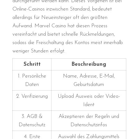
durchgeführt werden kann. Dieses Vorgehen ist bei
Online-Casinos inzwischen Standard, bedeutet
allerdings für Neueinsteiger oft den größten
Aufwand. Marvel Casino hat diesen Prozess
vereinfacht und bietet schnelle Rückmeldungen,
sodass die Freischaltung des Kontos meist innerhalb
weniger Stunden erfolgt.
Schritt
Beschreibung
1. Persönliche
Name, Adresse, E-Mail,
Daten
Geburtsdatum
2. Verifizierung
Upload Ausweis oder Video-
Ident
3. AGB &
Akzeptieren der Regeln und
Datenschutz
Datenschutzinfos
4. Erste
Auswahl des Zahlungsmittels