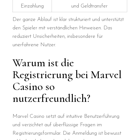
Einzahlung
und Geldtransfer
Der ganze Ablauf ist klar strukturiert und unterstützt
den Spieler mit verständlichen Hinweisen. Das
reduziert Unsicherheiten, insbesondere für
unerfahrene Nutzer.
Warum ist die
Registrierung bei Marvel
Casino so
nutzerfreundlich?
Marvel Casino setzt auf intuitive Benutzerführung
und verzichtet auf überflüssige Fragen im
Registrierungsformular. Die Anmeldung ist bewusst