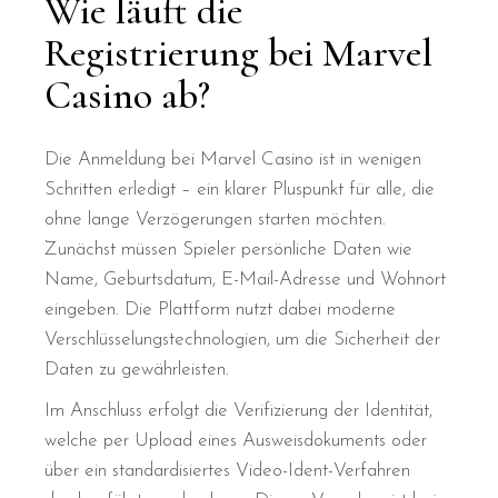
Wie läuft die
Registrierung bei Marvel
Casino ab?
Die Anmeldung bei Marvel Casino ist in wenigen
Schritten erledigt – ein klarer Pluspunkt für alle, die
ohne lange Verzögerungen starten möchten.
Zunächst müssen Spieler persönliche Daten wie
Name, Geburtsdatum, E-Mail-Adresse und Wohnort
eingeben. Die Plattform nutzt dabei moderne
Verschlüsselungstechnologien, um die Sicherheit der
Daten zu gewährleisten.
Im Anschluss erfolgt die Verifizierung der Identität,
welche per Upload eines Ausweisdokuments oder
über ein standardisiertes Video-Ident-Verfahren