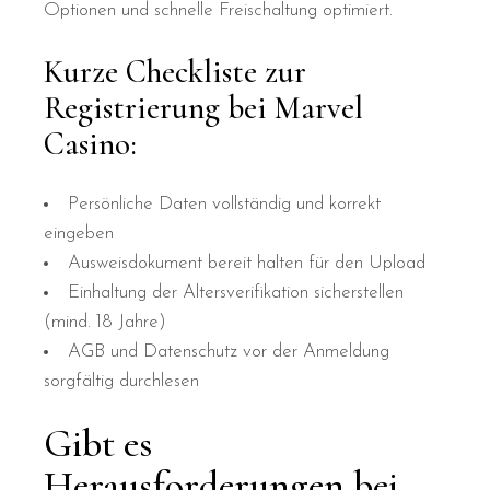
Optionen und schnelle Freischaltung optimiert.
Kurze Checkliste zur
Registrierung bei Marvel
Casino:
Persönliche Daten vollständig und korrekt
eingeben
Ausweisdokument bereit halten für den Upload
Einhaltung der Altersverifikation sicherstellen
(mind. 18 Jahre)
AGB und Datenschutz vor der Anmeldung
sorgfältig durchlesen
Gibt es
Herausforderungen bei