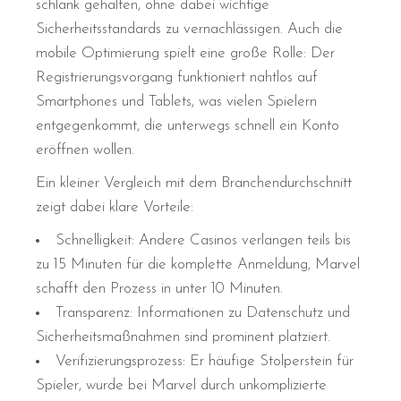
schlank gehalten, ohne dabei wichtige
Sicherheitsstandards zu vernachlässigen. Auch die
mobile Optimierung spielt eine große Rolle: Der
Registrierungsvorgang funktioniert nahtlos auf
Smartphones und Tablets, was vielen Spielern
entgegenkommt, die unterwegs schnell ein Konto
eröffnen wollen.
Ein kleiner Vergleich mit dem Branchendurchschnitt
zeigt dabei klare Vorteile:
Schnelligkeit: Andere Casinos verlangen teils bis
zu 15 Minuten für die komplette Anmeldung, Marvel
schafft den Prozess in unter 10 Minuten.
Transparenz: Informationen zu Datenschutz und
Sicherheitsmaßnahmen sind prominent platziert.
Verifizierungsprozess: Er häufige Stolperstein für
Spieler, wurde bei Marvel durch unkomplizierte